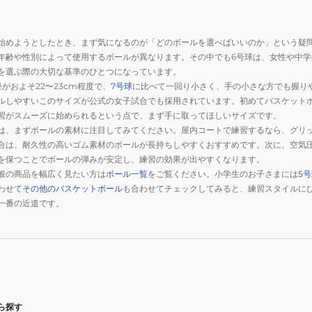
始めようとしたとき、まず気になるのが「どのボールを選べばいいのか」という疑
年齢や性別によって使用するボールが異なります。その中でも6号球は、女性や中
を選ぶ際の大切な基準のひとつになっています。
がおよそ22〜23cm程度で、
7号球
に比べて一回り小さく、手の小さな方でも握り
ルしやすいこのサイズが公式の女子試合でも採用されています。初めてバスケット
習がスムーズに始められるという点で、まず手に取ってほしいサイズです。
は、まずボールの素材に注目してみてください。屋内コートで練習するなら、グリ
合は、耐久性の高いゴム素材のボールが長持ちしやすくおすすめです。次に、空気
を保つことでボールの弾みが安定し、練習の効果が出やすくなります。
般の商品を幅広く見たい方は
ボール一覧
をご覧ください。小学生のお子さまには
5
わせて
その他のバスケットボール
も合わせてチェックしてみると、練習スタイルに
一番の近道です。
ら探す