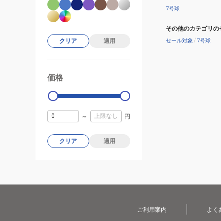
7号球
その他のカテゴリの
セール対象
/
7号球
クリア
適用
価格
99000
0
～
円
クリア
適用
ご利用案内
よく