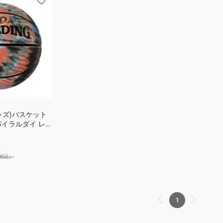
ッズ)バスケット
パイラルダイ レ
税込）
1