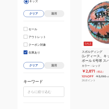
キッズ
クリア
適用
セール
アウトレット
SALE
クーポン対象
スポルディング
在庫あり
(レディース、キ
ボール 6号球 ス
ッド 84-807J
クリア
適用
カラー
：
レッド
￥2,871
（税込）
10%OFF
￥3,190
（
26
ポイント
キーワード