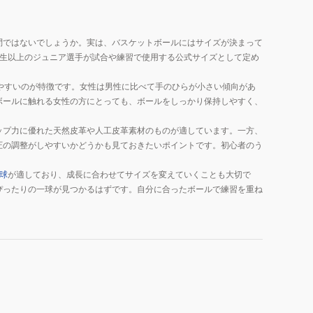
問ではないでしょうか。実は、バスケットボールにはサイズが決まって
学生以上のジュニア選手が試合や練習で使用する公式サイズとして定め
やすいのが特徴です。女性は男性に比べて手のひらが小さい傾向があ
ボールに触れる女性の方にとっても、ボールをしっかり保持しやすく、
ップ力に優れた天然皮革や人工皮革素材のものが適しています。一方、
圧の調整がしやすいかどうかも見ておきたいポイントです。初心者のう
号球
が適しており、成長に合わせてサイズを変えていくことも大切で
ぴったりの一球が見つかるはずです。自分に合ったボールで練習を重ね