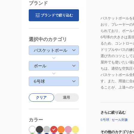
ブランド
ブランドで絞り込む
バスケットボールを
おり、プレーヤーの
られており、ボール
6号球の大きさは直径
選択中のカテゴリ
るため、コントロー
ドリブルやパスの練
バスケットボール
選び方のコツとして
屋外でも使いたい場
ボール
ちは、適切な空気圧
バスケットボール全
6号球
す。また、用途に合
ることが、上達への
クリア
適用
さらに絞り込む
カラー
6号球
/
セール対象
その他のカテゴリか