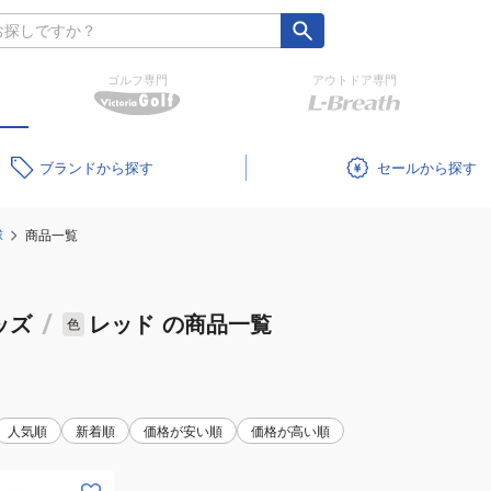
ゴルフ専門
アウトドア専門
ブランド
セール
球
商品一覧
ッズ
/
レッド
の商品一覧
色
人気順
新着順
価格が安い順
価格が高い順