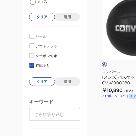
キッズ
ン
ズ)
クリア
適用
バ
ス
ケ
セール
ッ
ブ
アウトレット
ト
ラ
ッ
ボ
クーポン対象
ク
ー
×
在庫あり
シ
ル
コンバース
ル
(メンズ)バスケッ
7
バ
クリア
適用
CV 41900080
号
ー
￥10,890
（税込）
球
297
ポイント
(
3
%)
UP
CV
キーワード
41900080