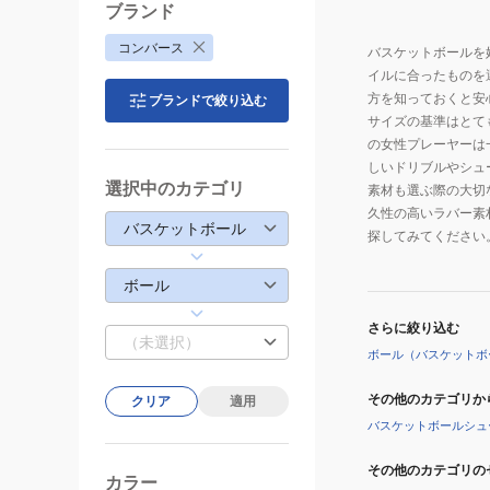
ブランド
コンバース
バスケットボールを
イルに合ったものを
方を知っておくと安
ブランドで絞り込む
サイズの基準はとて
の女性プレーヤーは
しいドリブルやシュ
選択中のカテゴリ
素材も選ぶ際の大切
久性の高いラバー素
バスケットボール
探してみてください
ボール
さらに絞り込む
（未選択）
ボール（バスケットボ
その他のカテゴリか
クリア
適用
バスケットボールシュ
その他のカテゴリの
カラー