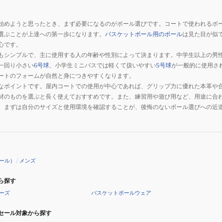
始めようと思ったとき、まず必要になるのがボール選びです。コートで使われるボ
選ぶことが上達への第一歩になります。
バスケットボール用のボール
は見た目が似
心です。
もシンプルで、主に使用する人の年齢や性別によって決まります。中学生以上の男
一回り小さい
6号球
、小学生ミニバスでは軽くて扱いやすい
5号球
が一般的に使用さ
ートのフォームが自然と身につきやすくなります。
なポイントです。屋内コートでの使用が中心であれば、グリップ力に優れた本革や
材のものを選ぶと長く使えておすすめです。また、練習用や遊び用など、用途に合
。まずは自分のサイズと使用環境を確認することが、後悔のないボール選びへの近
ール）
/
メンズ
ら探す
ーズ
バスケットボールウェア
セール対象から探す