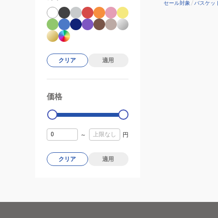
セール対象
/
バスケッ
クリア
適用
価格
99000
0
～
円
クリア
適用