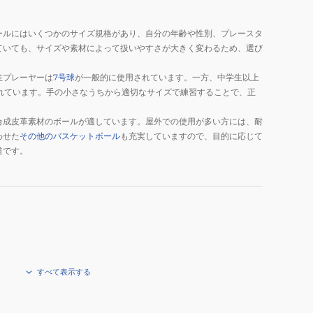
ールにはいくつかのサイズ規格があり、自分の年齢や性別、プレースタ
ていても、サイズや素材によって扱いやすさが大きく変わるため、選び
性プレーヤーは
7号球
が一般的に使用されています。一方、中学生以上
れています。手の小さなうちから適切なサイズで練習することで、正
合成皮革素材のボールが適しています。屋外での使用が多い方には、耐
わせた
その他のバスケットボール
も充実していますので、目的に応じて
道です。
すべて表示する