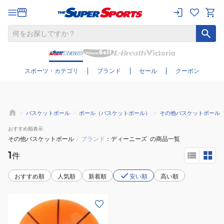
さらに絞り込む
スポーツ・カテゴリ
ブランド
セール
クーポン
バスケットボール
ボール（バスケットボール）
その他バスケットボール
おすすめ
順表示
その他バスケットボール
/
ブランド
ディーニーズ
の商品一覧
1
件
おすすめ順
人気順
新着順
安い順
高い順
(メ
ン