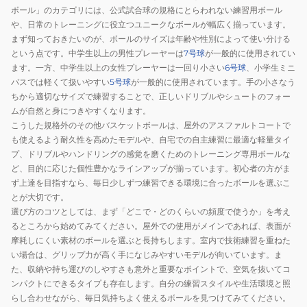
ー
ボール」のカテゴリには、公式試合球の規格にとらわれない練習用ボール
ニ
や、日常のトレーニングに役立つユニークなボールが幅広く揃っています。
ン
まず知っておきたいのが、ボールのサイズは年齢や性別によって使い分ける
という点です。中学生以上の男性プレーヤーは
7号球
が一般的に使用されてい
グ
ます。一方、中学生以上の女性プレーヤーは一回り小さい
6号球
、小学生ミニ
用
バスでは軽くて扱いやすい
5号球
が一般的に使用されています。手の小さなう
7
ちから適切なサイズで練習することで、正しいドリブルやシュートのフォー
号
ムが自然と身につきやすくなります。
ル
こうした規格外のその他バスケットボールは、屋外のアスファルトコートで
ー
も使えるよう耐久性を高めたモデルや、自宅での自主練習に最適な軽量タイ
ム
プ、ドリブルやハンドリングの感覚を磨くためのトレーニング専用ボールな
ど、目的に応じた個性豊かなラインアップが揃っています。初心者の方がま
バ
ず上達を目指すなら、毎日少しずつ練習できる環境に合ったボールを選ぶこ
ス
とが大切です。
ケ
選び方のコツとしては、まず「どこで・どのくらいの頻度で使うか」を考え
ッ
るところから始めてみてください。屋外での使用がメインであれば、表面が
ト
摩耗しにくい素材のボールを選ぶと長持ちします。室内で技術練習を重ねた
ボ
い場合は、グリップ力が高く手になじみやすいモデルが向いています。ま
ー
た、収納や持ち運びのしやすさも意外と重要なポイントで、空気を抜いてコ
ンパクトにできるタイプも存在します。自分の練習スタイルや生活環境と照
ル
らし合わせながら、毎日気持ちよく使えるボールを見つけてみてください。
練