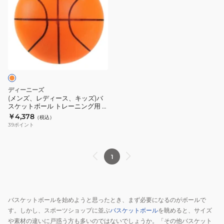
ズ、
レ
デ
ィ
ー
ス、
キ
ッ
ディーニーズ
ズ)
(メンズ、レディース、キッズ)バ
スケットボール トレーニング用 7
バ
号 ルームバスケットボール 練習
￥4,378
（税込）
ス
用 静音 静か うるさくない 室内
39
ポイント
ケ
ッ
ト
1
ボ
ー
ル
バスケットボールを始めようと思ったとき、まず必要になるのがボールで
ト
す。しかし、スポーツショップに並ぶ
バスケットボール
を眺めると、サイズ
レ
や素材の違いに戸惑う方も多いのではないでしょうか。「その他バスケット