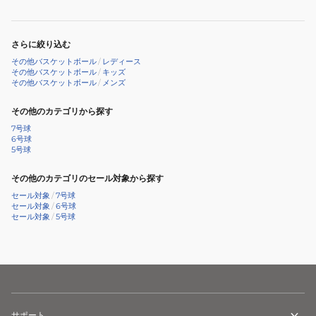
習
用
静
さらに絞り込む
音
その他バスケットボール
/
レディース
その他バスケットボール
/
キッズ
静
その他バスケットボール
/
メンズ
か
その他のカテゴリから探す
う
る
7号球
6号球
さ
5号球
く
その他のカテゴリのセール対象から探す
な
セール対象
/
7号球
い
セール対象
/
6号球
室
セール対象
/
5号球
内
サポート