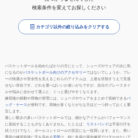
検索条件を変えてお探しください
カテゴリ以外の絞り込みをクリアする
バスケットボールを始めたばかりの方にとって、シューズやウェアの次に気
になるのが
バスケットボール向けのアクセサリー
ではないでしょうか。プレ
ーの快適さや安全性を支えるこれらのアイテムは、上達を目指すうえで見逃
せない存在です。どれを選べばいいか迷いがちですが、自分のプレースタイ
ルや悩みに合わせて選ぶと、ぐっと選びやすくなります。
練習後の移動や荷物の管理には、シューズやウェアをまとめて収納できる
バ
ッグ・ケース
が便利です。荷物が多くなりがちな方ほど一つ持っておくと重
宝します。
激しい動きの多いバスケットボールでは、細かなアイテムがパフォーマンス
に直結することも少なくありません。たとえば、
リストバンド
は手首の汗を
拭うだけでなく、ボールコントロールの安定にも一役買います。また、寒い
季節の練習前後に手を温める
手甲
は、特に冬場の屋外練習では欠かせないア