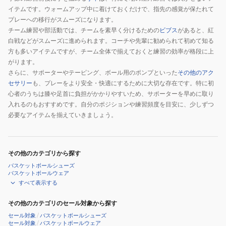
イテムです。ウォームアップ中に着けておくだけで、指先の感覚が保たれて
プレーへの移行がスムーズになります。
チーム練習や部活動では、チームを素早く分けるための
ビブス
があると、紅
白戦などがスムーズに進められます。コーチや先輩に勧められて初めて知る
方も多いアイテムですが、チーム全体で揃えておくと練習の効率が格段に上
がります。
さらに、サポーターやテーピング、ボール用のポンプといった
その他のアク
セサリー
も、プレーをより安全・快適にするために大切な存在です。特に初
心者のうちは膝や足首に負担がかかりやすいため、サポーターを早めに取り
入れるのもおすすめです。自分のポジションや練習頻度を目安に、少しずつ
必要なアイテムを揃えていきましょう。
その他のカテゴリから探す
バスケットボールシューズ
バスケットボールウェア
すべて表示する
その他のカテゴリのセール対象から探す
セール対象
/
バスケットボールシューズ
セール対象
/
バスケットボールウェア