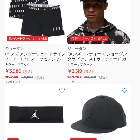
10%OFFクーポン
SALE
条件付クーポン
SALE
ジョーダン
ジョーダン
(メンズ)アンダーウェア ドライフ
(メンズ、レディース)ジョーダン
ィット コットン エッセンシャル
クラブ アンストラクチャード カ
フライト ボクサーブリーフ 2枚組
ーブドビル キャップ HQ1963-011
カラー
：
ブラック
カラー
：
ブラック
JM0623-023
￥3,980
￥2,519
（税込）
（税込）
21%OFF
￥5,060
26%OFF
￥3,410
（税込）
（税込）
36
ポイント
22
ポイント