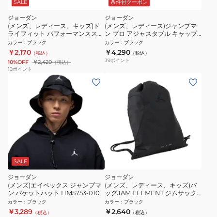
SALE
条件付クーポン
ジョーダン
ジョーダン
(メンズ、レディース、キッズ)ド
(メンズ、レディース)ジャンプマ
ライフィット パフォーマンススポ
ン プロ アジャスタブル キャップ
ーツ ヘッドバンド JD1010-010
FV5296-011
カラー
：
ブラック
カラー
：
ブラック
￥2,170
￥4,290
（税込）
（税込）
39
ポイント
10%OFF
￥2,420
（税込）
19
ポイント
SALE
ジョーダン
ジョーダン
(メンズ)エイペックス ジャンプマ
(メンズ、レディース、キッズ)バ
ン バケットハット HM5753-010
ッグJAM ELEMENT ジムサック
MA9197-K5X
カラー
：
ブラック
カラー
：
ブラック
￥3,289
￥2,640
（税込）
（税込）