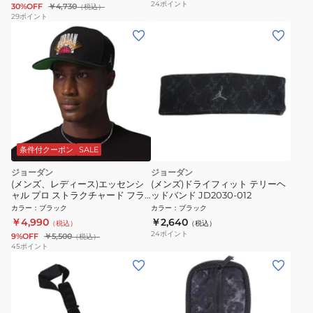
24
ポイント
30%OFF
￥4,730
（税込）
29
ポイント
条件付クーポン
SALE
ジョーダン
ジョーダン
(メンズ、レディース)エッセンシ
(メンズ)ドライフィット テリーヘ
ャル プロ ストラクチャード フラ
ッドバンド JD2030-012
ット ビル キャップ IF3508-010
カラー
：
ブラック
カラー
：
ブラック
￥4,990
￥2,640
（税込）
（税込）
24
ポイント
9%OFF
￥5,500
（税込）
45
ポイント