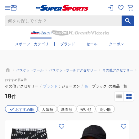
さらに絞り込む
スポーツ・カテゴリ
ブランド
セール
クーポン
バスケットボール
バスケットボールアクセサリー
その他アクセサリー
おすすめ
順表示
その他アクセサリー
/
ブランド
ジョーダン
/
色
ブラック
の商品一覧
18
件
おすすめ順
人気順
新着順
安い順
高い順