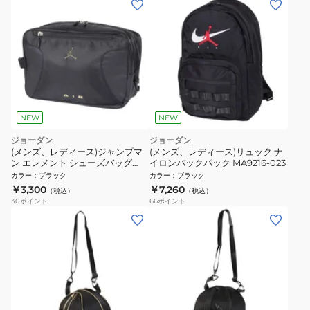
NEW
NEW
ジョーダン
ジョーダン
(メンズ、レディース)ジャンプマ
(メンズ、レディース)リュック ナ
ン エレメント シューズバッグ
イロンバックパック MA9216-023
MA9286-K5X
カラー
：
ブラック
カラー
：
ブラック
￥3,300
￥7,260
（税込）
（税込）
30
ポイント
66
ポイント