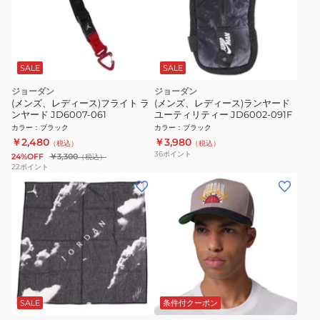
SALE
SALE
ジョーダン
ジョーダン
(メンズ、レディース)フライト ラ
(メンズ、レディース)ランヤード
ンヤード JD6007-061
ユーティリティー JD6002-091F
カラー
：
ブラック
カラー
：
ブラック
￥2,480
￥3,980
（税込）
（税込）
36
ポイント
24%OFF
￥3,300
（税込）
22
ポイント
SALE
条件付クーポン