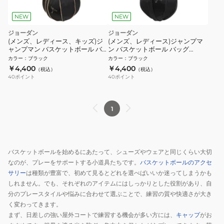
NEW
NEW
ジョーダン
ジョーダン
(メンズ、レディース、キッズ)ジ
(メンズ、レディース)ジャンプマ
ャンプマン バスケットボール バ
ン バスケットボール バッグ
ッグ MA9285-K5X
MA9285-KK2
カラー
：
ブラック
カラー
：
ブラック
￥4,400
￥4,400
（税込）
（税込）
40
ポイント
40
ポイント
1
バスケットボールを始めるにあたって、シューズやウェアと同じくらい大切
なのが、プレーをサポートする小道具たちです。
バスケットボールのアクセ
サリー
は種類が豊富で、初めて見るとどれを選べばいいか迷ってしまうかも
しれません。でも、それぞれのアイテムにはしっかりとした役割があり、自
分のプレースタイルや悩みに合わせて選ぶことで、練習の質や快適さが大き
く変わってきます。
まず、日差しの強い屋外コートで練習する機会が多い方には、
キャップ
がお