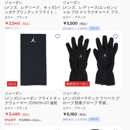
ジョーダン
ジョーダン
(メンズ、レディース、キッズ)バ
(メンズ、レディース)エッセンシ
ンダナプリンテッドフライト
ャル プロ ストラクチャード フラ
JD9101-027F
ット ビル キャップ IF3508-016
カラー
：
ブラック
カラー
：
ブラック
￥2,040
￥5,500
（税込）
（税込）
18
ポイント
UP
500
ポイント
(
10
%)
SALE
条件付クーポン
ジョーダン
ジョーダン
(メンズ)ジョーダン フライトネッ
(メンズ)ポーラテック フリース グ
クウォーマー JD9019-011 速乾
ローブ 防寒グローブ 手袋
JD7012-010
カラー
：
ブラック
カラー
：
ブラック
￥3,480
￥6,160
（税込）
（税込）
UP
560
ポイント
(
10
%)
9%OFF
￥3,850
（税込）
31
ポイント