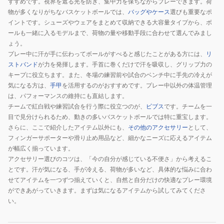
すすめです。視界を遮る光を防ぎ、集中力を保ちながらプレーできます。荷
物が多くなりがちなバスケットボールでは、
バッグやケース
選びも重要なポ
イントです。シューズやウェアをまとめて収納できる大容量タイプから、ボ
ールも一緒に入るモデルまで、荷物の量や移動手段に合わせて選んでみまし
ょう。
プレー中に汗が手に伝わってボールがすべると感じたことがある方には、
リ
ストバンド
が力を発揮します。手首に巻くだけで汗を吸収し、グリップ力の
キープに役立ちます。また、冬場の練習前や試合のベンチ中に手先の冷えが
気になる方は、
手甲
を活用するのがおすすめです。プレー中以外の体温管理
は、パフォーマンスの維持にも直結します。
チームで紅白戦や練習試合を行う際に役立つのが、
ビブス
です。チームを一
目で見分けられるため、動きの多いバスケットボールでは特に重宝します。
さらに、ここで紹介したアイテム以外にも、
その他のアクセサリー
として、
フィンガーサポーターや滑り止め用品など、細かなニーズに応えるアイテム
が幅広く揃っています。
アクセサリー選びのコツは、「今の自分が感じている不便さ」から考えるこ
とです。汗が気になる、手が冷える、荷物が多いなど、具体的な悩みに合わ
せてアイテムを一つずつ揃えていくと、自然と自分だけの快適なプレー環境
ができあがっていきます。まずは気になるアイテムから試してみてくださ
い。