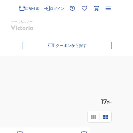
店舗検索
ログイン
サーフ&スノー
クーポン
17
件