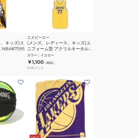
エヌビーエー
ス、キッズ)ス
(メンズ、レディース、キッズ)ユ
NBA87595
ニフォーム型 アクリルキーホルダ
ー ロサンゼルス レイカーズ ル
カラー
：
イエロー
カ・ドンチッチ NBA87419
￥1,100
（税込）
10
ポイント
SALE