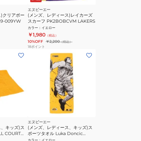
エヌビーエー
ス)クリアボー
(メンズ、レディース)レイカーズ
9-009YW
スカーフ PK2BOBCVM LAKERS
カラー
：
イエロー
￥1,980
（税込）
10%OFF
￥2,200
（税込）
18
ポイント
エヌビーエー
ス、キッズ)ス
(メンズ、レディース、キッズ)ス
L COURT
ポーツタオル Luka Doncic
NBA87596
カラー
：
イエロー