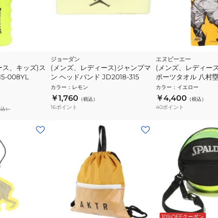
ジョーダン
エヌビーエー
ース、キッズ)ス
(メンズ、レディース)ジャンプマ
(メンズ、レディー
5-008YL
ン ヘッドバンド JD2018-315
ポーツタオル 八村塁 
カラー
：
レモン
カラー
：
イエロー
￥1,760
￥4,400
（税込）
（税込）
16
ポイント
40
ポイント
税込）
10%OFFクーポン