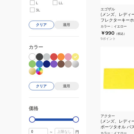
L
LL
エゴザル
3L
(メンズ、レディ
フレクターキーホ
クリア
適用
EZAL99UAC007
カラー
：
イエロー
￥990
（税込）
9
ポイント
カラー
クリア
適用
価格
99000
0
アクター
(メンズ、レディ
ポーツタオル バ
～
円
ート 126-019021 
カラー
：
イエロー