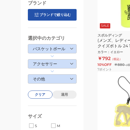
ブランド
ブランドで絞り込む
SALE
スポルディング
選択中のカテゴリ
(メンズ、レディ
クイズボトル 24 1
バスケットボール
カラー
：
イエロー
￥792
（税込）
アクセサリー
10%OFF
￥880
（
7
ポイント
その他
クリア
適用
サイズ
S
M