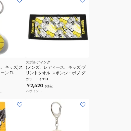
スポルディング
ス、キッズ)ス
(メンズ、レディース、キッズ)プ
ン 11-
リントタオル スポンジ・ボブ グ
ラフィティ イエロー SAT211320
カラー
：
イエロー
￥2,420
（税込）
22
ポイント
）