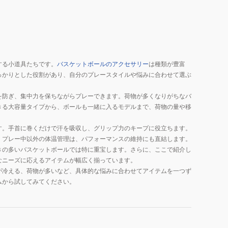
する小道具たちです。
バスケットボールのアクセサリー
は種類が豊富
っかりとした役割があり、自分のプレースタイルや悩みに合わせて選ぶ
を防ぎ、集中力を保ちながらプレーできます。荷物が多くなりがちなバ
きる大容量タイプから、ボールも一緒に入るモデルまで、荷物の量や移
す。手首に巻くだけで汗を吸収し、グリップ力のキープに役立ちます。
。プレー中以外の体温管理は、パフォーマンスの維持にも直結します。
きの多いバスケットボールでは特に重宝します。さらに、ここで紹介し
なニーズに応えるアイテムが幅広く揃っています。
が冷える、荷物が多いなど、具体的な悩みに合わせてアイテムを一つず
ムから試してみてください。