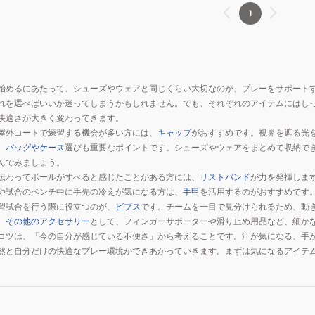
1
始めるにあたって、シューズやウェアと同じくらい大切なのが、プレーをサポート
れを選べばいいか迷ってしまうかもしれません。でも、それぞれのアイテムにはし
快適さが大きく変わってきます。
屋外コートで練習する機会が多い方には、
キャップ
がおすすめです。視界を遮る光
、
バッグやケース
選びも重要なポイントです。シューズやウェアをまとめて収納で
んでみましょう。
伝わってボールがすべると感じたことがある方には、
リストバンド
が力を発揮しま
や試合のベンチ中に手先の冷えが気になる方は、
手甲
を活用するのがおすすめです
習試合を行う際に役立つのが、
ビブス
です。チームを一目で見分けられるため、動
、
その他のアクセサリー
として、フィンガーサポーターや滑り止め用品など、細か
コツは、「今の自分が感じている不便さ」から考えることです。汗が気になる、手
然と自分だけの快適なプレー環境ができあがっていきます。まずは気になるアイテ