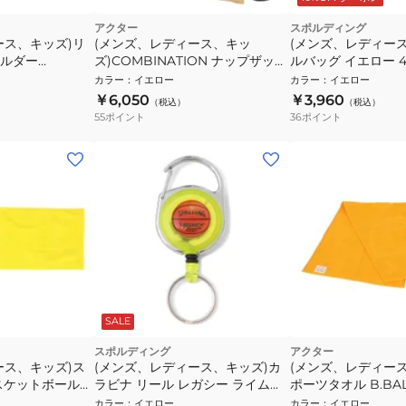
アクター
スポルディング
ース、キッズ)リ
(メンズ、レディース、キッ
(メンズ、レディー
ルダー
ズ)COMBINATION ナップザック
ルバッグ イエロー 4
C010
126-006022 YE
カラー
：
イエロー
カラー
：
イエロー
￥6,050
￥3,960
（税込）
（税込）
55
ポイント
36
ポイント
SALE
スポルディング
アクター
ース、キッズ)ス
(メンズ、レディース、キッズ)カ
(メンズ、レディー
スケットボールコ
ラビナ リール レガシー ライムグ
ポーツタオル B.BAL
YE
リーン 12-008LG
224-010021 YL
カラー
：
イエロー
カラー
：
イエロー