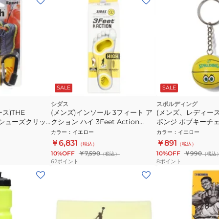
SALE
SALE
シダス
スポルディング
ス)THE
(メンズ)インソール 3フィート ア
(メンズ、レディー
RT シューズクリッ
クション ハイ 3Feet Action
ポンジ ボブキーチェー
High ハイアーチ対応 3140601 中
009SB
カラー
：
イエロー
カラー
：
イエロー
敷き クッション性 グリップ力 安
￥6,831
￥891
（税込）
（税込）
定性
10%OFF
￥7,590
10%OFF
￥990
（税込）
（税込
62
ポイント
8
ポイント