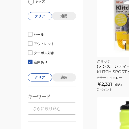
キッズ
クリア
適用
セール
アウトレット
クーポン対象
クリッチ
在庫あり
(メンズ、レディー
KLITCH SPO
プ KLSPT-YE
クリア
適用
カラー
：
イエロー
￥2,321
（税込）
21
ポイント
キーワード