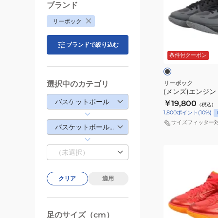
ブランド
ン
リーボック
ジ
ン
ブ
ブランドで絞り込む
A
ラ
ッ
条件付クーポン
100229063
ク
ク
選択中のカテゴリ
リーボック
(メンズ)エンジン A
バスケットボール
￥19,800
（税込）
1,800
ポイント
(
10
%)
サイズフィッター
バスケットボールシューズ
(メ
（未選択）
ン
ズ)
クリア
適用
エ
ン
ジ
足のサイズ（cm）