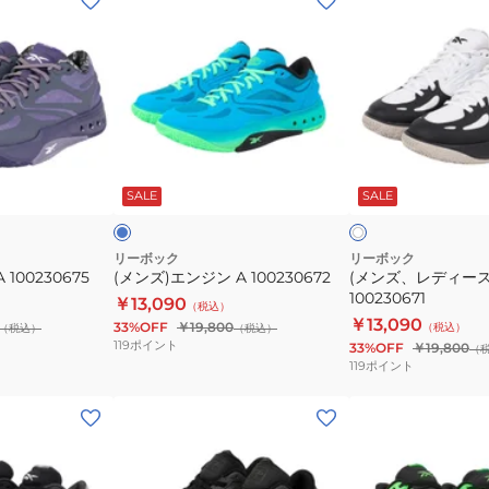
ン
ン
ズ)
ズ、
エ
レ
ン
デ
ジ
ィ
ン
ー
タ
ホ
A
ス)
ー
ワ
コ
ド
SALE
SALE
イ
100230672
エ
ト
ン
ジ
リーボック
リーボック
 100230675
(メンズ)エンジン A 100230672
(メンズ、レディース
ン
100230671
￥13,090
A
（税込）
￥13,090
33%OFF
￥19,800
（税込）
（税込）
（税込）
100230671
119
ポイント
33%OFF
￥19,800
（
119
ポイント
(メ
(メ
ン
ン
ズ、
ズ)
レ
エ