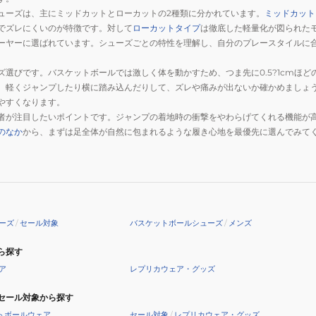
ューズは、主にミッドカットとローカットの2種類に分かれています。
ミッドカット
でズレにくいのが特徴です。対して
ローカットタイプ
は徹底した軽量化が図られた
ーヤーに選ばれています。シューズごとの特性を理解し、自分のプレースタイルに
ズ選びです。バスケットボールでは激しく体を動かすため、つま先に0.5?1cmほ
、軽くジャンプしたり横に踏み込んだりして、ズレや痛みが出ないか確かめましょ
やすくなります。
者が注目したいポイントです。ジャンプの着地時の衝撃をやわらげてくれる機能が
のなか
から、まずは足全体が自然に包まれるような履き心地を最優先に選んでみて
ーズ
/
セール対象
バスケットボールシューズ
/
メンズ
ら探す
ア
レプリカウェア・グッズ
セール対象から探す
トボールウェア
セール対象
/
レプリカウェア・グッズ