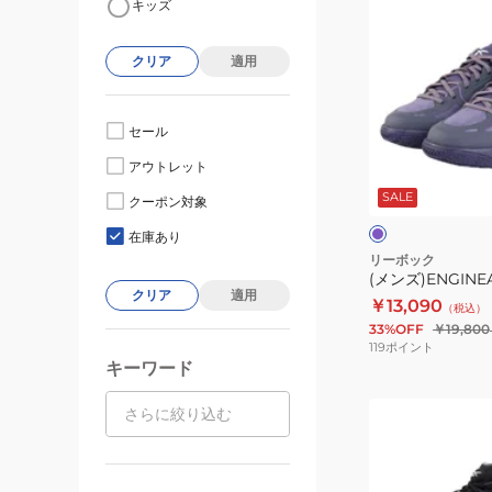
キッズ
ン
ズ)ENGINEA
クリア
適用
100230675
セール
パ
アウトレット
ー
プ
SALE
クーポン対象
ル
イ
ズ
在庫あり
リーボック
(メンズ)ENGINEA
クリア
適用
￥13,090
（税込）
33%OFF
￥19,800
119
ポイント
キーワード
(メ
ン
ズ)
エ