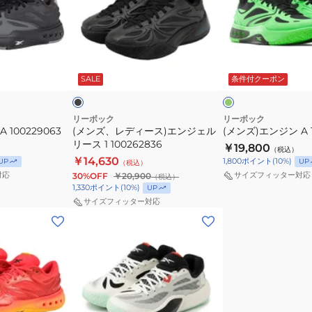
デ
ン
ィ
ジ
ー
ン
ブ
グ
ス)
A
ラ
リ
ッ
ー
SALE
条件付クーポン
イ
エ
100218464
ン
ト
ン
ジ
リーボック
リーボック
 100229063
(メンズ、レディース)エンジェル
(メンズ)エンジン A 1
ェ
リース 1 100262836
￥19,800
ル
（税込）
￥14,630
1,800
ポイント
(
10
%)
UP
UP
（税込）
リ
対応
サイズフィッター対応
30%OFF
￥20,900
（税込）
ー
1,330
ポイント
(
10
%)
UP
ス
サイズフィッター対応
(メ
1
ン
100262836
ズ)
エ
ン
ジ