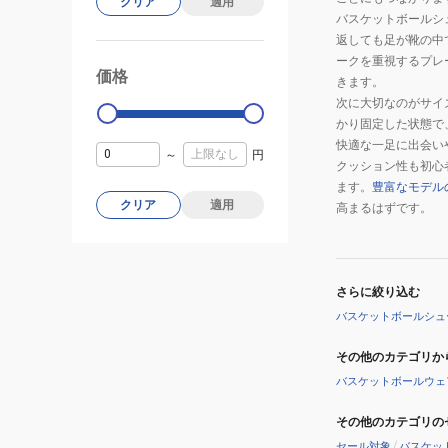
クリア
適用
バスケットボールシ
返しても足が靴の中
ークを重視するプレ
価格
99000
0
きます。
次に大切なのがサイ
かり固定した状態で
快適な一足に出会い
～
円
クッション性も初心
ます。
豊富なモデル
クリア
適用
高まるはずです。
さらに絞り込む
バスケットボールシュ
その他のカテゴリか
バスケットボールウェ
その他のカテゴリの
セール対象
/
バスケッ