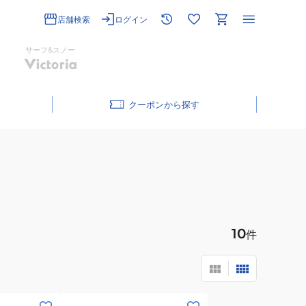
店舗検索
ログイン
サーフ&スノー
クーポン
10
件
(メ