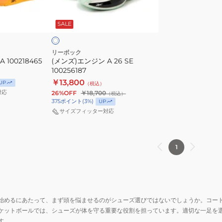
ン
オ
A
フ
SALE
ホ
26
SE
100256187
リーボック
 100218465
(メンズ)エンジン A 26 SE
100256187
￥13,800
UP
（税込）
対応
26%OFF
￥18,700
（税込）
375
ポイント
(
3
%)
UP
サイズフィッター対応
1
始めるにあたって、まず頭を悩ませるのがシューズ選びではないでしょうか。コー
ケットボールでは、シューズが体を守る重要な役割を担っています。適切な一足を
す。