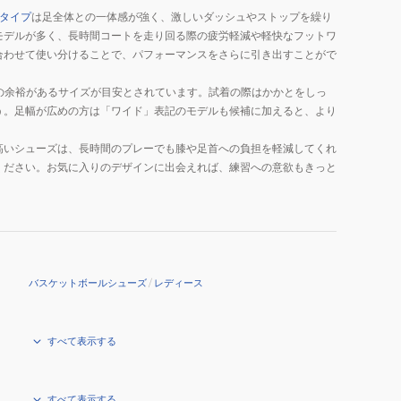
タイプ
は足全体との一体感が強く、激しいダッシュやストップを繰り
モデルが多く、長時間コートを走り回る際の疲労軽減や軽快なフットワ
合わせて使い分けることで、パフォーマンスをさらに引き出すことがで
どの余裕があるサイズが目安とされています。試着の際はかかとをしっ
う。足幅が広めの方は「ワイド」表記のモデルも候補に加えると、より
高いシューズは、長時間のプレーでも膝や足首への負担を軽減してくれ
ください。お気に入りのデザインに出会えれば、練習への意欲もきっと
バスケットボールシューズ
/
レディース
すべて表示する
すべて表示する