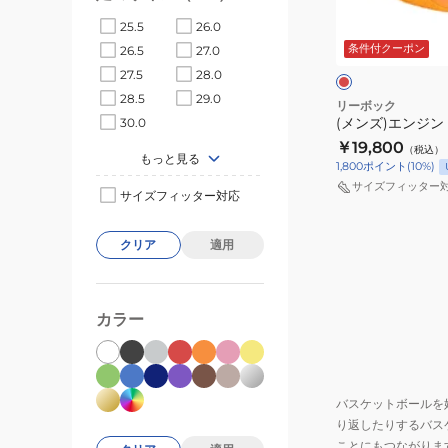
ン
レ
25.5
26.0
A
ッ
ド
条件付クーポン
26.5
27.0
100218465
ワ
27.5
28.0
イ
28.5
29.0
ト
リーボック
(メンズ)エンジン A
30.0
￥19,800
（税込）
もっと見る
1,800
ポイント
(
10
%)
サイズフィッター
サイズフィッター対応
クリア
適用
カラー
バスケットボールを
り返したりするバス
ことにもつながりま