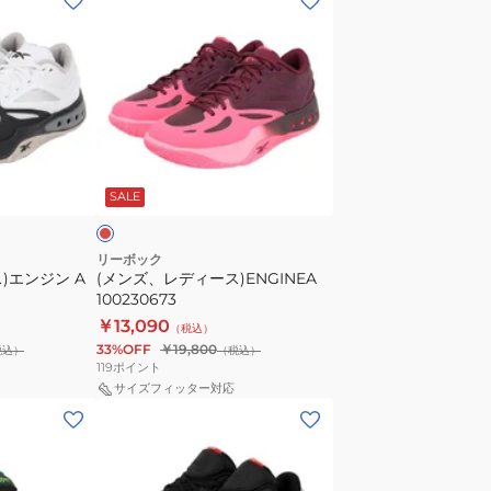
ン
ズ、
レ
デ
ィ
ー
レ
ス)ENGINEA
ッ
SALE
100230673
リーボック
)エンジン A
(メンズ、レディース)ENGINEA
100230673
￥13,090
（税込）
33%OFF
￥19,800
税込）
（税込）
119
ポイント
サイズフィッター対応
(メ
ン
ズ、
レ