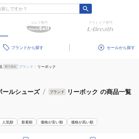
ゴルフ専門
アウトドア専門
ブランド
セール
覧
ブランド：
リーボック
絞り込み
ボールシューズ
/
リーボック
の商品一覧
ブランド
人気順
新着順
価格が安い順
価格が高い順
(メ
(メ