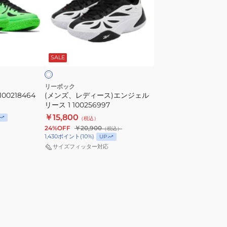
デ
ィ
ー
ホ
ス)
ワ
SALE
エ
ン
ジ
リーボック
00218464
(メンズ、レディース)エンジェル
ェ
リース 1 100256997
ル
￥15,800
（税込）
リ
24%OFF
￥20,900
（税込）
ー
1,430
ポイント
(
10
%)
UP
ス
サイズフィッター対応
1
100256997