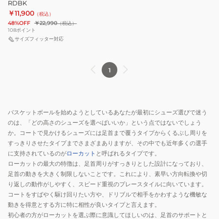
RDBK
￥11,900
（税込）
48%OFF
￥22,990
（税込）
108
ポイント
サイズフィッター対応
1
バスケットボールを始めようとしているあなたが最初にシューズ選びで迷う
のは、「どの高さのシューズを選べばいいか」という点ではないでしょう
か。コートで見かけるシューズには足首まで覆うタイプからくるぶし周りを
すっきりさせたタイプまでさまざまありますが、その中でも近年多くの選手
に支持されているのが
ローカット
と呼ばれるタイプです。
ローカットの最大の特徴は、足首周りがすっきりとした設計になっており、
足首の動きを大きく制限しないことです。これにより、素早い方向転換や切
り返しの動作がしやすく、スピード重視のプレースタイルに向いています。
コートをすばやく駆け回りたい方や、ドリブルで相手をかわすような機敏な
動きを得意とする方に特に相性が良いタイプと言えます。
初心者の方がローカットを選ぶ際に意識してほしいのは、足首のサポートと