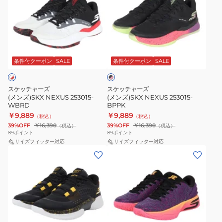
ズ)SKX
ズ)SKX
NEXUS
NEXUS
253015-
253015-
WBRD
BPPK
ブ
ラ
条件付クーポン
SALE
条件付クーポン
SALE
ッ
ク
×
ピ
スケッチャーズ
スケッチャーズ
ン
(メンズ)SKX NEXUS 253015-
(メンズ)SKX NEXUS 253015-
ク
WBRD
BPPK
￥9,889
￥9,889
（税込）
（税込）
39%OFF
￥16,390
39%OFF
￥16,390
（税込）
（税込）
89
ポイント
89
ポイント
サイズフィッター対応
サイズフィッター対応
(メ
(メ
ン
ン
ズ)SKX
ズ)SKX
RESAGRIP
JE
253007-
1
BKGD
253030-
パ