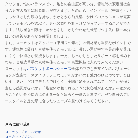
クッション性のバランスです。足首の自由度が高い分、着地時の安定感は自
分の足首の筋力に頼る部分が増えます。そのため、インソール（中敷き）が
しっかりとした厚みを持ち、かかとから前足部にかけてのクッションが充実
しているモデルを選ぶと、足への負担を和らげながらプレーすることができ
ます。試し履きの際は、かかとをしっかり合わせた状態でつま先に指一本分
ほどの余裕があるかを確認しましょう。
また、ローカットはアッパー（甲周りの素材）の素材感も重要なポイントで
す。通気性に優れた素材を使ったモデルは、激しい運動中でも足の中が蒸れ
にくく、快適さが長続きします。一方、しっかりとしたサポート感を求める
なら、合成皮革系の素材を使ったモデルも選択肢に入れてみてください。
ローカットは
バスケットボールシューズ
全体の中でもデザインのバリエーシ
ョンが豊富で、スタイリッシュなモデルが多いのも魅力のひとつです。とは
いえ、見た目だけで選ぶのではなく、実際に足を入れてみて「どこかが強く
当たる感覚がないか」「足全体が包まれるような安心感があるか」を確かめ
ることが、長く快適に使える一足と出会う一番の近道です。ぜひ自分のプレ
ースタイルと足の形に合ったシューズを見つけてみてください。
さらに絞り込む
ローカット
/
セール対象
ローカット
/
メンズ