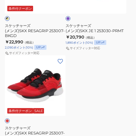
PRMT
ー
プ
条件付クーポン
ル
スケッチャーズ
スケッチャーズ
(メンズ)SKX RESAGRIP 253007-
(メンズ)SKX JE 1 253030-PRMT
BKGD
￥20,790
（税込）
￥22,990
（税込）
UP
1,890
ポイント
(
10
%)
UP
2,090
ポイント
(
10
%)
サイズフィッター対応
サイズフィッター対応
(メ
ン
ズ)SKX
RESAGRIP
253007-
RDBK
条件付クーポン
SALE
スケッチャーズ
(メンズ)SKX RESAGRIP 253007-