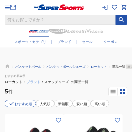
さらに絞り込む
スポーツ・カテゴリ
ブランド
セール
クーポン
バスケットボール
バスケットボールシューズ
ローカット
商品一覧
絞
おすすめ
順表示
ローカット
/
ブランド
スケッチャーズ
の商品一覧
5
件
おすすめ順
人気順
新着順
安い順
高い順
(メ
(メ
ン
ン