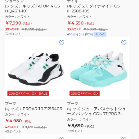
ジョーダン
ナイキ
(メンズ、キッズ)TATUM 4 GS
(キッズ)S.T. ダイナマイト GS
HQ4611-101
IH2308-105
カラー
：
ホワイト
カラー
：
ホワイト
￥7,990
￥4,590
（税込）
（税込）
30%OFF
￥11,550
33%OFF
￥6,930
（税込）
（税込）
72
ポイント
UP
410
ポイント
(
10
%)
20%OFFクーポン
SALE
20%OFFクーポン
プーマ
プーマ
(キッズ)UPROAR JR 31216406
(キッズ)ジュニアバスケットシュ
ーズ バッシュ COURT PRO 3
カラー
：
ホワイト
31406104
カラー
：
ホワイト
￥4,980
（税込）
￥8,690
（税込）
42%OFF
￥8,690
（税込）
79
ポイント
45
ポイント