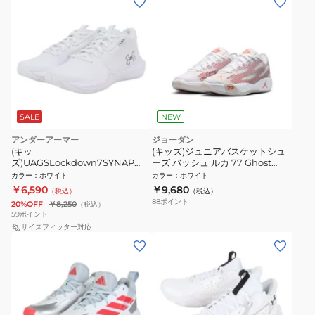
SALE
NEW
アンダーアーマー
ジョーダン
(キッ
(キッズ)ジュニアバスケットシュ
ズ)UAGSLockdown7SYNAP
ーズ バッシュ ルカ 77 Ghost
3028801 100
IH0573-103
カラー
：
ホワイト
カラー
：
ホワイト
￥6,590
￥9,680
（税込）
（税込）
88
ポイント
20%OFF
￥8,250
（税込）
59
ポイント
サイズフィッター対応