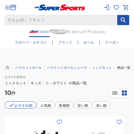
さらに絞り込む
スポーツ・カテゴリ
ブランド
セール
クーポン
バスケットボール
バスケットボールシューズ
ミッドカット
商品一覧
おすすめ
順表示
ミッドカット
/
キッズ
/
色
ホワイト
の商品一覧
10
件
おすすめ順
人気順
新着順
安い順
高い順