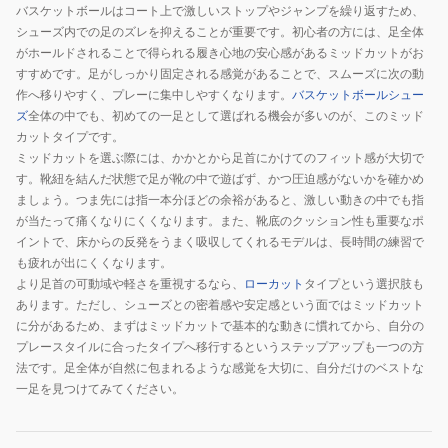
バスケットボールはコート上で激しいストップやジャンプを繰り返すため、
シューズ内での足のズレを抑えることが重要です。初心者の方には、足全体
がホールドされることで得られる履き心地の安心感があるミッドカットがお
すすめです。足がしっかり固定される感覚があることで、スムーズに次の動
作へ移りやすく、プレーに集中しやすくなります。
バスケットボールシュー
ズ
全体の中でも、初めての一足として選ばれる機会が多いのが、このミッド
カットタイプです。
ミッドカットを選ぶ際には、かかとから足首にかけてのフィット感が大切で
す。靴紐を結んだ状態で足が靴の中で遊ばず、かつ圧迫感がないかを確かめ
ましょう。つま先には指一本分ほどの余裕があると、激しい動きの中でも指
が当たって痛くなりにくくなります。また、靴底のクッション性も重要なポ
イントで、床からの反発をうまく吸収してくれるモデルは、長時間の練習で
も疲れが出にくくなります。
より足首の可動域や軽さを重視するなら、
ローカット
タイプという選択肢も
あります。ただし、シューズとの密着感や安定感という面ではミッドカット
に分があるため、まずはミッドカットで基本的な動きに慣れてから、自分の
プレースタイルに合ったタイプへ移行するというステップアップも一つの方
法です。足全体が自然に包まれるような感覚を大切に、自分だけのベストな
一足を見つけてみてください。