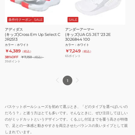
条件付クーポン
SALE
SALE
アディダス
アンダーアーマー
(キッズ)Cross Em Up Select C
(キッズ)UA GS JET '23 2E
JR2513
3026844 100
カラー
：
ホワイト
カラー
：
ホワイト
￥4,389
￥7,249
（税込）
（税込）
65
ポイント
38%OFF
￥7,150
（税込）
39
ポイント
1
バスケットボールシューズを初めて選ぶとき、「どのタイプを選べばいいの
だろう？」と迷う方はとても多いです。そんなときに、ぜひ注目してほしい
のがミッドカットというデザインです。くるぶし付近までを覆う高さが特徴
で、足との一体感と動きやすさを両立させたバランスの良いタイプとして親
しまれています。