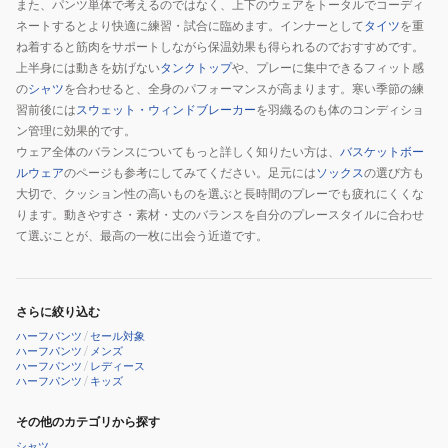
また、パンツ単体で考えるのではなく、上下のウェアをトータルでコーディ
ネートするとより快適に練習・試合に臨めます。インナーとして
タイツ
を重
ね着すると筋肉をサポートしながら保温効果も得られるのでおすすめです。
上半身には動きを妨げない
タンクトップ
や、プレーに集中できるフィット感
の
シャツ
を合わせると、全身のパフォーマンスが高まります。寒い季節の練
習前後には
スウェット・ウィンドブレーカー
を羽織るのも体のコンディショ
ン管理に効果的です。
ウェア全体のバランスについてもっと詳しく知りたい方は、
バスケットボー
ルウェア
のページも参考にしてみてください。足元には
ソックス
の選び方も
大切で、クッション性の高いものを選ぶと長時間のプレーでも疲れにくくな
ります。動きやすさ・素材・丈のバランスを自分のプレースタイルに合わせ
て選ぶことが、最高の一枚に出会う近道です。
さらに絞り込む
ハーフパンツ
/
セール対象
ハーフパンツ
/
メンズ
ハーフパンツ
/
レディース
ハーフパンツ
/
キッズ
その他のカテゴリから探す
シャツ