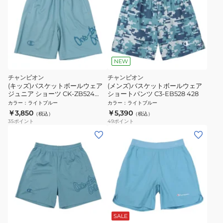
NEW
チャンピオン
チャンピオン
(キッズ)バスケットボールウェア
(メンズ)バスケットボールウェア
ジュニア ショーツ CK-ZB524
ショートパンツ C3-EB528 428
428
カラー
：
ライトブルー
カラー
：
ライトブルー
￥3,850
￥5,390
（税込）
（税込）
35
ポイント
49
ポイント
SALE