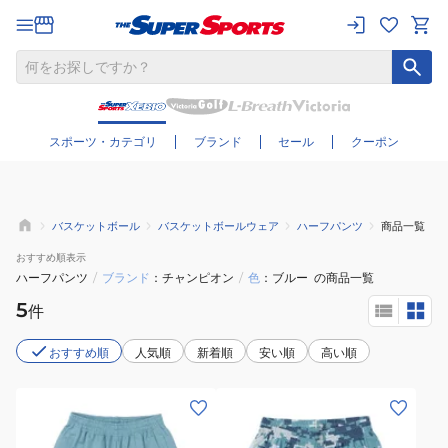
さらに絞り込む
スポーツ・カテゴリ
ブランド
セール
クーポン
バスケットボール
バスケットボールウェア
ハーフパンツ
商品一覧
おすすめ
順表示
ハーフパンツ
/
ブランド
チャンピオン
/
色
ブルー
の商品一覧
5
件
おすすめ順
人気順
新着順
安い順
高い順