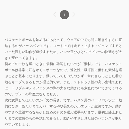
1
バスケットボールを始めるにあたって、ウェアの中でも特に動きやすさに直
結するのがハーフパンツです。コート上では走る・止まる・ジャンプすると
いった激しい動作が連続するため、パンツ選びひとつでプレーの快適さが大
きく変わってきます。
初めての一枚を選ぶときに最初に確認したいのが「素材」です。バスケット
ボールは非常に汗をかくスポーツなので、速乾性・吸汗性に優れた素材を選
ぶことが基本になります。動いていてもべたつかず、常にさらっとした着心
地をキープできるものが理想的です。また、ストレッチ性の高い生地であれ
ば、ドリブルやディフェンスの際の大きな動きにも素直についてきてくれる
ので、プレーの邪魔になりません。
次に意識してほしいのが「丈の長さ」です。バスケ用のハーフパンツは一般
的にひざ下あたりまでカバーするやや長めのシルエットが主流ですが、動き
やすさを重視するなら少し短めのものを選ぶ選手もいます。最初は膝上あた
りまでの丈感のものを試してみると、動きやすさと見た目のバランスが取り
やすいでしょう。