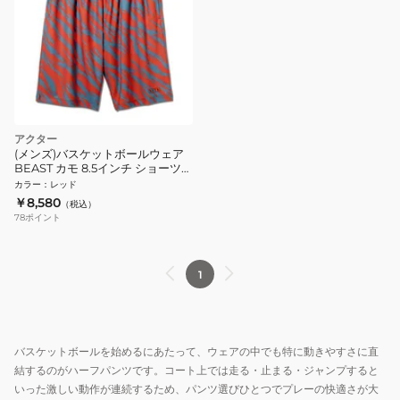
アクター
(メンズ)バスケットボールウェア
BEAST カモ 8.5インチ ショーツ
224-014002 RD
カラー
：
レッド
￥8,580
（税込）
78
ポイント
1
バスケットボールを始めるにあたって、ウェアの中でも特に動きやすさに直
結するのがハーフパンツです。コート上では走る・止まる・ジャンプすると
いった激しい動作が連続するため、パンツ選びひとつでプレーの快適さが大