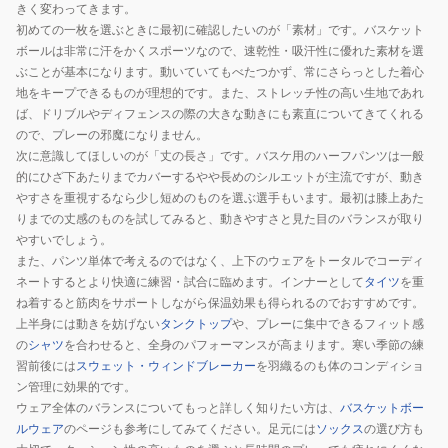
きく変わってきます。
初めての一枚を選ぶときに最初に確認したいのが「素材」です。バスケット
ボールは非常に汗をかくスポーツなので、速乾性・吸汗性に優れた素材を選
ぶことが基本になります。動いていてもべたつかず、常にさらっとした着心
地をキープできるものが理想的です。また、ストレッチ性の高い生地であれ
ば、ドリブルやディフェンスの際の大きな動きにも素直についてきてくれる
ので、プレーの邪魔になりません。
次に意識してほしいのが「丈の長さ」です。バスケ用のハーフパンツは一般
的にひざ下あたりまでカバーするやや長めのシルエットが主流ですが、動き
やすさを重視するなら少し短めのものを選ぶ選手もいます。最初は膝上あた
りまでの丈感のものを試してみると、動きやすさと見た目のバランスが取り
やすいでしょう。
また、パンツ単体で考えるのではなく、上下のウェアをトータルでコーディ
ネートするとより快適に練習・試合に臨めます。インナーとして
タイツ
を重
ね着すると筋肉をサポートしながら保温効果も得られるのでおすすめです。
上半身には動きを妨げない
タンクトップ
や、プレーに集中できるフィット感
の
シャツ
を合わせると、全身のパフォーマンスが高まります。寒い季節の練
習前後には
スウェット・ウィンドブレーカー
を羽織るのも体のコンディショ
ン管理に効果的です。
ウェア全体のバランスについてもっと詳しく知りたい方は、
バスケットボー
ルウェア
のページも参考にしてみてください。足元には
ソックス
の選び方も