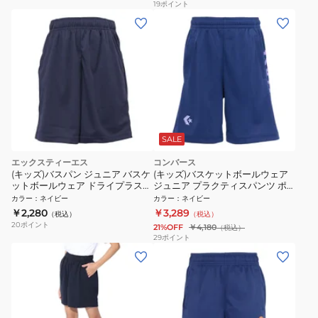
19
ポイント
SALE
エックスティーエス
コンバース
(キッズ)バスパン ジュニア バスケ
(キッズ)バスケットボールウェア
ットボールウェア ドライプラス
ジュニア プラクティスパンツ ポ
ネイビー 751TS4ES0021NVY
ケット付き CB461854-2800
カラー
：
ネイビー
カラー
：
ネイビー
￥2,280
￥3,289
（税込）
（税込）
20
ポイント
21%OFF
￥4,180
（税込）
29
ポイント