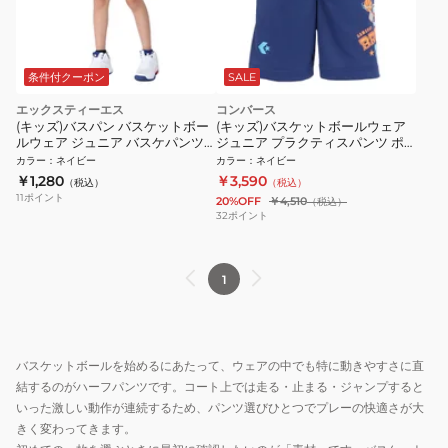
条件付クーポン
SALE
エックスティーエス
コンバース
(キッズ)バスパン バスケットボー
(キッズ)バスケットボールウェア
ルウェア ジュニア バスケパンツ
ジュニア プラクティスパンツ ポ
ネイビー 751G2TF7167NVY
ケット付 CB452860-2800
カラー
：
ネイビー
カラー
：
ネイビー
￥1,280
￥3,590
（税込）
（税込）
11
ポイント
20%OFF
￥4,510
（税込）
32
ポイント
1
バスケットボールを始めるにあたって、ウェアの中でも特に動きやすさに直
結するのがハーフパンツです。コート上では走る・止まる・ジャンプすると
いった激しい動作が連続するため、パンツ選びひとつでプレーの快適さが大
きく変わってきます。