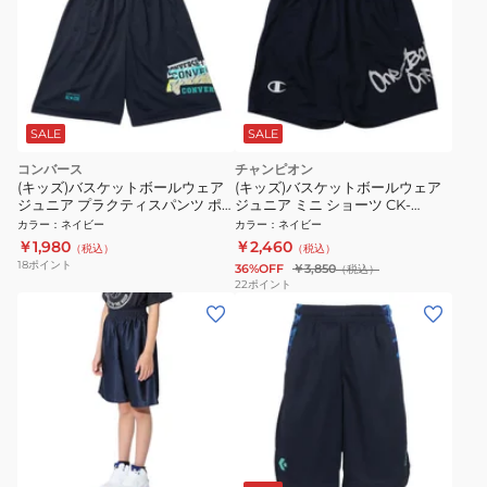
SALE
SALE
コンバース
チャンピオン
(キッズ)バスケットボールウェア
(キッズ)バスケットボールウェア
ジュニア プラクティスパンツ ポ
ジュニア ミニ ショーツ CK-
ケット付き CBS442857-2900
ZB524 370 速乾
カラー
：
ネイビー
カラー
：
ネイビー
￥1,980
￥2,460
（税込）
（税込）
18
ポイント
36%OFF
￥3,850
（税込）
22
ポイント