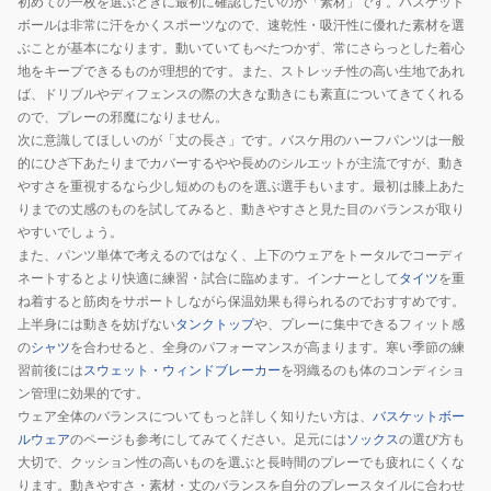
初めての一枚を選ぶときに最初に確認したいのが「素材」です。バスケット
ボールは非常に汗をかくスポーツなので、速乾性・吸汗性に優れた素材を選
ぶことが基本になります。動いていてもべたつかず、常にさらっとした着心
地をキープできるものが理想的です。また、ストレッチ性の高い生地であれ
ば、ドリブルやディフェンスの際の大きな動きにも素直についてきてくれる
ので、プレーの邪魔になりません。
次に意識してほしいのが「丈の長さ」です。バスケ用のハーフパンツは一般
的にひざ下あたりまでカバーするやや長めのシルエットが主流ですが、動き
やすさを重視するなら少し短めのものを選ぶ選手もいます。最初は膝上あた
りまでの丈感のものを試してみると、動きやすさと見た目のバランスが取り
やすいでしょう。
また、パンツ単体で考えるのではなく、上下のウェアをトータルでコーディ
ネートするとより快適に練習・試合に臨めます。インナーとして
タイツ
を重
ね着すると筋肉をサポートしながら保温効果も得られるのでおすすめです。
上半身には動きを妨げない
タンクトップ
や、プレーに集中できるフィット感
の
シャツ
を合わせると、全身のパフォーマンスが高まります。寒い季節の練
習前後には
スウェット・ウィンドブレーカー
を羽織るのも体のコンディショ
ン管理に効果的です。
ウェア全体のバランスについてもっと詳しく知りたい方は、
バスケットボー
ルウェア
のページも参考にしてみてください。足元には
ソックス
の選び方も
大切で、クッション性の高いものを選ぶと長時間のプレーでも疲れにくくな
ります。動きやすさ・素材・丈のバランスを自分のプレースタイルに合わせ