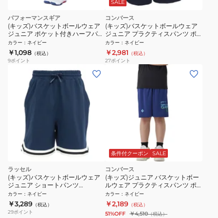
SALE
パフォーマンスギア
コンバース
(キッズ)バスケットボールウェア
(キッズ)バスケットボールウェア
ジュニア ポケット付きハーフパン
ジュニア プラクティスパンツ ポ
ツ 751PG1CD4614 NVY
ケット付き CB442852-2900
カラー
：
ネイビー
カラー
：
ネイビー
￥1,098
￥2,981
（税込）
（税込）
9
ポイント
27
ポイント
条件付クーポン
SALE
ラッセル
コンバース
(キッズ)バスケットボールウェア
(キッズ)ジュニア バスケットボー
ジュニア ショートパンツ
ルウェア プラクティスパンツ ポ
RBBJ26S003 NVY
ケット付き CB451851-2800
カラー
：
ネイビー
カラー
：
ネイビー
￥3,289
￥2,189
（税込）
（税込）
29
ポイント
51%OFF
￥4,510
（税込）