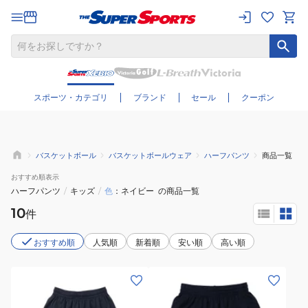
さらに絞り込む
スポーツ・カテゴリ
ブランド
セール
クーポン
バスケットボール
バスケットボールウェア
ハーフパンツ
商品一覧
おすすめ
順表示
ハーフパンツ
/
キッズ
/
色
ネイビー
の商品一覧
10
件
おすすめ順
人気順
新着順
安い順
高い順