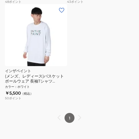
48
ポイント
43
ポイント
インザペイント
(メンズ、レディース)バスケット
ボールウェア 長袖Tシャツ
ITP24404WHT
カラー
：
ホワイト
￥5,500
（税込）
50
ポイント
1