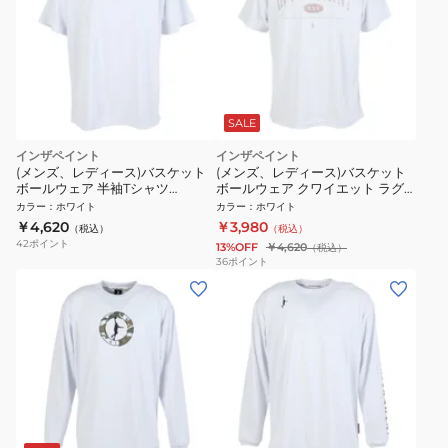
SALE
インザペイント
インザペイント
(メンズ、レディース)バスケット
(メンズ、レディース)バスケット
ボールウェア 半袖Tシャツ
ボールウェア クワイエット ラグ
ITP25401WHT
ジュアリー Tシャツ
カラー
：
ホワイト
カラー
：
ホワイト
ITP25412WHT
￥4,620
￥3,980
（税込）
（税込）
42
ポイント
13%OFF
￥4,620
（税込）
36
ポイント