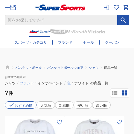
さらに絞り込む
スポーツ・カテゴリ
ブランド
セール
クーポン
バスケットボール
バスケットボールウェア
シャツ
商品一覧
おすすめ
順表示
シャツ
/
ブランド
インザペイント
/
色
ホワイト
の商品一覧
7
件
おすすめ順
人気順
新着順
安い順
高い順