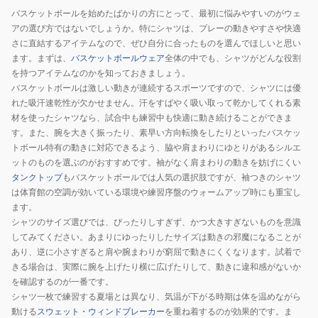
バスケットボールを始めたばかりの方にとって、最初に悩みやすいのがウェ
アの選び方ではないでしょうか。特にシャツは、プレーの動きやすさや快適
さに直結するアイテムなので、ぜひ自分に合ったものを選んでほしいと思い
ます。まずは、
バスケットボールウェア
全体の中でも、シャツがどんな役割
を持つアイテムなのかを知っておきましょう。
バスケットボールは激しい動きが連続するスポーツですので、シャツには優
れた吸汗速乾性が欠かせません。汗をすばやく吸い取って乾かしてくれる素
材を使ったシャツなら、試合中も練習中も快適に動き続けることができま
す。また、腕を大きく振ったり、素早い方向転換をしたりといったバスケッ
トボール特有の動きに対応できるよう、脇や肩まわりにゆとりがあるシルエ
ットのものを選ぶのがおすすめです。袖がなく肩まわりの動きを妨げにくい
タンクトップ
もバスケットボールでは人気の選択肢ですが、袖つきのシャツ
は体育館の空調が効いている環境や練習序盤のウォームアップ時にも重宝し
ます。
シャツのサイズ選びでは、ぴったりしすぎず、かつ大きすぎないものを意識
してみてください。あまりにゆったりしたサイズは動きの邪魔になることが
あり、逆に小さすぎると肩や腕まわりが窮屈で動きにくくなります。試着で
きる場合は、実際に腕を上げたり横に広げたりして、動きに違和感がないか
を確認するのが一番です。
シャツ一枚で練習する夏場とは異なり、気温が下がる時期は体を温めながら
動ける
スウェット・ウィンドブレーカー
を重ね着するのが効果的です。ま