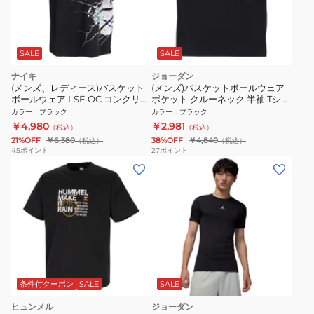
SALE
SALE
ナイキ
ジョーダン
(メンズ、レディース)バスケット
(メンズ)バスケットボールウェア
ボールウェア LSE OC コンクリー
ポケット クルーネック 半袖 Tシャ
ト BA 半袖 Tシャツ II0680-010
ツ ブラック IF3069-010
カラー
：
ブラック
カラー
：
ブラック
￥4,980
￥2,981
（税込）
（税込）
21%OFF
￥6,380
38%OFF
￥4,840
（税込）
（税込）
45
ポイント
27
ポイント
条件付クーポン
SALE
SALE
ヒュンメル
ジョーダン