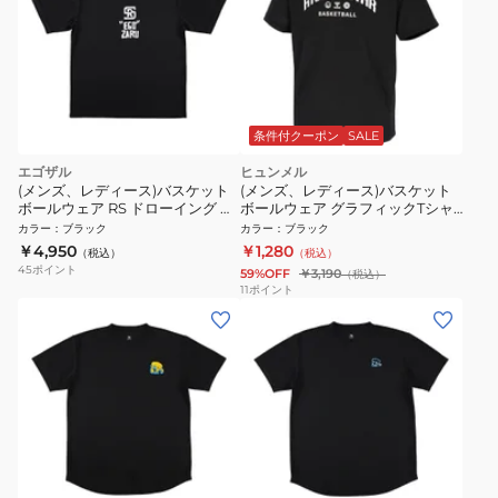
条件付クーポン
SALE
エゴザル
ヒュンメル
(メンズ、レディース)バスケット
(メンズ、レディース)バスケット
ボールウェア RS ドローイング ロ
ボールウェア グラフィックTシャ
ゴTシャツ
ツ HAPB4096XB-90
カラー
：
ブラック
カラー
：
ブラック
ERAL99UST013RSC001
￥4,950
￥1,280
（税込）
（税込）
45
ポイント
59%OFF
￥3,190
（税込）
11
ポイント