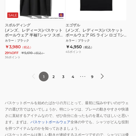
SALE
スポルディング
エゴザル
(メンズ、レディース)バスケット
(メンズ、レディース)バスケット
ボールウェア 半袖Tシャツ スポン
ボールウェア RS ライン ロゴ Tシ
ジボブ モノクローム
ャツ ERAL99UST011RSC001
カラー
：
ブラック
カラー
：
ブラック
SMT26032SBK
￥3,980
￥4,950
（税込）
（税込）
45
ポイント
29%OFF
￥5,610
（税込）
36
ポイント
･･･
1
2
3
4
9
バスケットボールを始めたばかりの方にとって、最初に悩みやすいのがウェ
アの選び方ではないでしょうか。特にシャツは、プレーの動きやすさや快適
さに直結するアイテムなので、ぜひ自分に合ったものを選んでほしいと思い
ます。まずは、
バスケットボールウェア
全体の中でも、シャツがどんな役割
を持つアイテムなのかを知っておきましょう。
バスケットボールは激しい動きが連続するスポーツですので、シャツには優