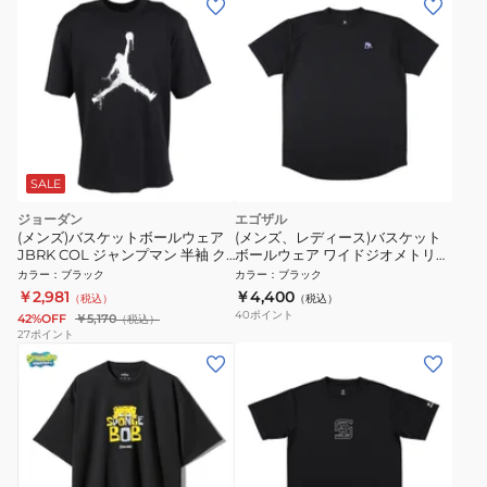
SALE
ジョーダン
エゴザル
(メンズ)バスケットボールウェア
(メンズ、レディース)バスケット
JBRK COL ジャンプマン 半袖 ク
ボールウェア ワイドジオメトリッ
ルーネックシャツ HQ8925-010
ク ソリッド 半袖Tシャツ
カラー
：
ブラック
カラー
：
ブラック
EZSS26UST004C001
￥2,981
￥4,400
（税込）
（税込）
40
ポイント
42%OFF
￥5,170
（税込）
27
ポイント