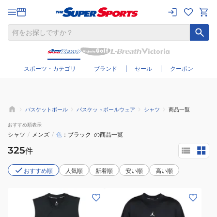
さらに絞り込む
スポーツ・カテゴリ
ブランド
セール
クーポン
バスケットボール
バスケットボールウェア
シャツ
商品一覧
おすすめ
順表示
シャツ
/
メンズ
/
色
ブラック
の商品一覧
325
件
おすすめ順
人気順
新着順
安い順
高い順