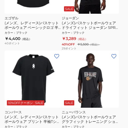
SALE
エゴザル
ジョーダン
(メンズ、レディース)バスケット
(メンズ)バスケットボールウェア
ボールウェア ベーシックロゴ 半
ドライフィット ジョーダン SPRT
袖Tシャツ EZSS26UST001C001
BRND 半袖 クルー Tシャツ
カラー
：
ブラック
カラー
：
ブラック
HQ9091-010
￥4,400
￥3,289
（税込）
（税込）
40
ポイント
40%OFF
￥5,500
（税込）
29
ポイント
10%OFFクーポン
SALE
SALE
コンバース
ニューバランス
(メンズ、レディース)バスケット
(メンズ)バスケットボールウェア
ボールウェア プリント 半袖Tシャ
グラフィック トレーニング ショ
ツ CBA261368-1900
ートスリーブシャツ MT53630BK
カラー
：
ブラック
カラー
：
ブラック