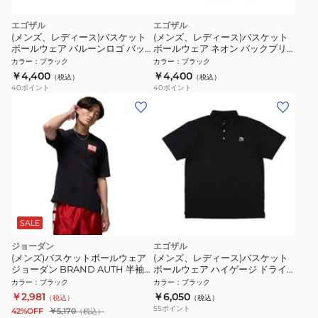
エゴザル
エゴザル
(メンズ、レディース)バスケット
(メンズ、レディース)バスケット
ボールウェア バルーンロゴ バッ
ボールウェア ネオン バックプリ
クプリント Tシャツ
ント EZSS26UST022C001
カラー
：
ブラック
カラー
：
ブラック
EZSS26UST025C001
￥4,400
￥4,400
（税込）
（税込）
40
ポイント
40
ポイント
SALE
ジョーダン
エゴザル
(メンズ)バスケットボールウェア
(メンズ、レディース)バスケット
ジョーダン BRAND AUTH 半袖
ボールウェア ハイゲージ ドライ
クルー Tシャツ IF5619-010
半袖ポロシャツ
カラー
：
ブラック
カラー
：
ブラック
EZSS26UP0001C001
￥2,981
￥6,050
（税込）
（税込）
55
ポイント
42%OFF
￥5,170
（税込）