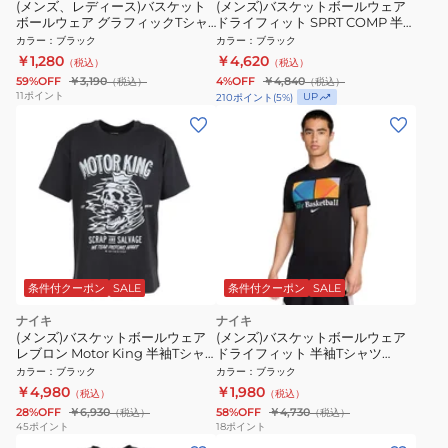
(メンズ、レディース)バスケット
(メンズ)バスケットボールウェア
ボールウェア グラフィックTシャ
ドライフィット SPRT COMP 半袖
ツ HAPB4099XB-90
Tシャツ HV4099-010
カラー
：
ブラック
カラー
：
ブラック
￥1,280
￥4,620
（税込）
（税込）
59%OFF
￥3,190
4%OFF
￥4,840
（税込）
（税込）
11
ポイント
UP
210
ポイント
(
5
%)
条件付クーポン
SALE
条件付クーポン
SALE
ナイキ
ナイキ
(メンズ)バスケットボールウェア
(メンズ)バスケットボールウェア
レブロン Motor King 半袖Tシャ
ドライフィット 半袖Tシャツ
ツ IH8559-045
HJ3355-010
カラー
：
ブラック
カラー
：
ブラック
￥4,980
￥1,980
（税込）
（税込）
28%OFF
￥6,930
58%OFF
￥4,730
（税込）
（税込）
45
ポイント
18
ポイント