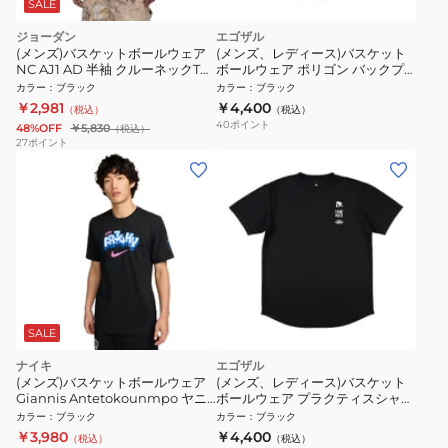
SALE
ジョーダン
エゴザル
(メンズ)バスケットボールウェア
(メンズ、レディース)バスケット
NC AJ1 AD 半袖 クルーネックTシ
ボールウェア ポリゴン バックプ
ャツ HQ8972-010
リント 半袖Tシャツ
カラー
：
ブラック
カラー
：
ブラック
EZSS26UST040C054
￥2,981
￥4,400
（税込）
（税込）
40
ポイント
48%OFF
￥5,830
（税込）
27
ポイント
SALE
ナイキ
エゴザル
(メンズ)バスケットボールウェア
(メンズ、レディース)バスケット
Giannis Antetokounmpo ヤニ
ボールウェア プラクティスシャツ
ス アデトクンボ 半袖Tシャツ
EZアイコンバック Tシャツ
カラー
：
ブラック
カラー
：
ブラック
FZ8078-010
EZSS26UST027C001
￥3,980
￥4,400
（税込）
（税込）