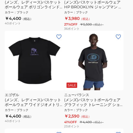
(メンズ、レディース)バスケット
(メンズ)バスケットボールウェア
ボールウェア ポリゴンラインド
HP BROOKLYN ジャンプマン 半
半袖Tシャツ
袖Tシャツ GFX クルー IF3043-
カラー
：
ブラック
カラー
：
ブラック
EZSS26UST012C001
010
￥4,400
￥3,980
（税込）
（税込）
40
ポイント
27%OFF
￥5,500
（税込）
36
ポイント
SALE
エゴザル
ニューバランス
(メンズ、レディース)バスケット
(メンズ)バスケットボールウェア
ボールウェア ワイドジオメトリッ
グラフィック トレーニング ショ
ク ソリッド 半袖Tシャツ
ートスリーブシャツ MT53615BK
カラー
：
ブラック
カラー
：
ブラック
EZSS26UST003C001
￥4,400
￥2,590
（税込）
（税込）
40
ポイント
41%OFF
￥4,400
（税込）
23
ポイント