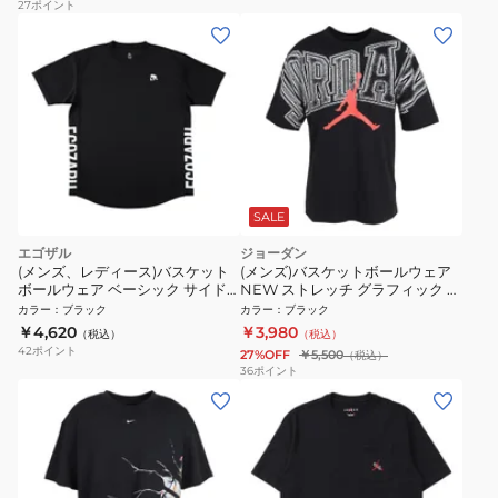
27
ポイント
SALE
エゴザル
ジョーダン
(メンズ、レディース)バスケット
(メンズ)バスケットボールウェア
ボールウェア ベーシック サイド
NEW ストレッチ グラフィック ク
パネル 半袖Tシャツ
ルーネック 半袖 Tシャツ ブラック
カラー
：
ブラック
カラー
：
ブラック
EZSS26UST007C001
IQ0708-010
￥4,620
￥3,980
（税込）
（税込）
42
ポイント
27%OFF
￥5,500
（税込）
36
ポイント