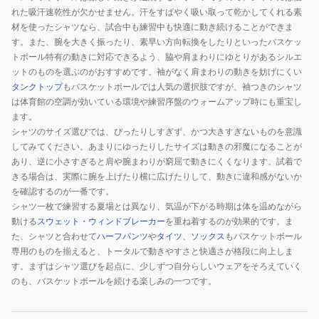
れた吸汗速乾性が欠かせません。汗をすばやく吸い取って乾かしてくれる素
材を使ったシャツなら、試合中も練習中も快適に動き続けることができま
す。また、腕を大きく振ったり、素早い方向転換をしたりといったバスケッ
トボール特有の動きに対応できるよう、脇や肩まわりにゆとりがあるシルエ
ットのものを選ぶのがおすすめです。袖がなく肩まわりの動きを妨げにくい
タンクトップ
もバスケットボールでは人気の選択肢ですが、袖つきのシャツ
は体育館の空調が効いている環境や練習序盤のウォームアップ時にも重宝し
ます。
シャツのサイズ選びでは、ぴったりしすぎず、かつ大きすぎないものを意識
してみてください。あまりにゆったりしたサイズは動きの邪魔になることが
あり、逆に小さすぎると肩や腕まわりが窮屈で動きにくくなります。試着で
きる場合は、実際に腕を上げたり横に広げたりして、動きに違和感がないか
を確認するのが一番です。
シャツ一枚で練習する夏場とは異なり、気温が下がる時期は体を温めながら
動ける
スウェット・ウィンドブレーカー
を重ね着するのが効果的です。ま
た、シャツと合わせて
ハーフパンツ
や
タイツ
、
ソックス
もバスケットボール
専用のものを揃えると、トータルで動きやすさと快適さが格段に向上しま
す。まずはシャツ選びを起点に、少しずつ自分らしいウェアをそろえていく
のも、バスケットボールを続ける楽しみの一つです。