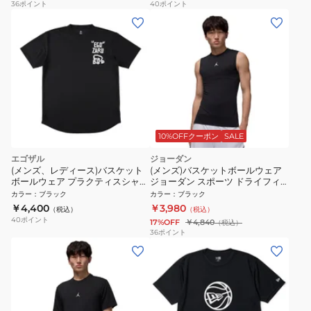
36
ポイント
40
ポイント
10%OFFクーポン
SALE
エゴザル
ジョーダン
(メンズ、レディース)バスケット
(メンズ)バスケットボールウェア
ボールウェア プラクティスシャツ
ジョーダン スポーツ ドライフィ
マスキングロゴ ワンポイント Tシ
ット スリーブレス インナー タン
カラー
：
ブラック
カラー
：
ブラック
ャツ EZSS26UST021C001
クトップ HV4101-010
￥4,400
￥3,980
（税込）
（税込）
40
ポイント
17%OFF
￥4,840
（税込）
36
ポイント