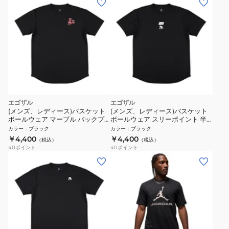
エゴザル
エゴザル
(メンズ、レディース)バスケット
(メンズ、レディース)バスケット
ボールウェア マーブル バックプ
ボールウェア スリーポイント 半
リント 半袖Tシャツ
袖Tシャツ EZSS26UST009C001
カラー
：
ブラック
カラー
：
ブラック
EZSS26UST014C001
￥4,400
￥4,400
（税込）
（税込）
40
ポイント
40
ポイント