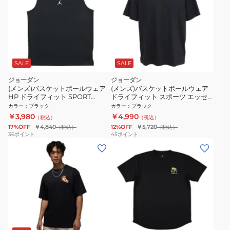
SALE
SALE
ジョーダン
ジョーダン
(メンズ)バスケットボールウェア
(メンズ)バスケットボールウェア
HP ドライフィット SPORT
ドライフィット スポーツ エッセ
ESSENTIALS スリーブレス
ンシャル ショートスリーブ Tシャ
カラー
：
ブラック
カラー
：
ブラック
IF0889-010
ツ IF0882-010
￥3,980
￥4,990
（税込）
（税込）
17%OFF
￥4,840
12%OFF
￥5,720
（税込）
（税込）
36
ポイント
45
ポイント