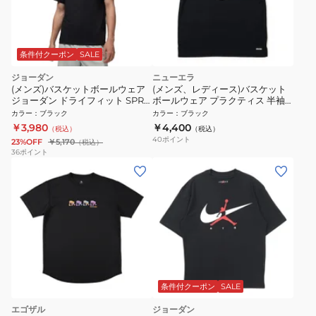
条件付クーポン
SALE
ジョーダン
ニューエラ
(メンズ)バスケットボールウェア
(メンズ、レディース)バスケット
ジョーダン ドライフィット SPRT
ボールウェア プラクティス 半袖
ジャンプマン 半袖Tシャツ
テック Tシャツ 14744506
カラー
：
ブラック
カラー
：
ブラック
IB6757-010
￥3,980
￥4,400
（税込）
（税込）
40
ポイント
23%OFF
￥5,170
（税込）
36
ポイント
条件付クーポン
SALE
エゴザル
ジョーダン