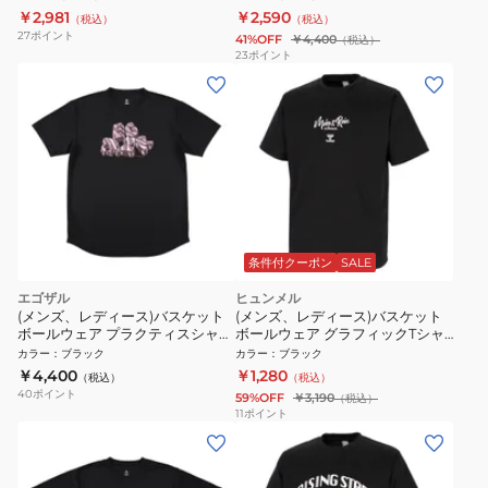
￥2,981
￥2,590
（税込）
（税込）
27
ポイント
41%OFF
￥4,400
（税込）
23
ポイント
条件付クーポン
SALE
エゴザル
ヒュンメル
(メンズ、レディース)バスケット
(メンズ、レディース)バスケット
ボールウェア プラクティスシャツ
ボールウェア グラフィックTシャ
グロッシーロゴ Tシャツ
ツ HAPB4098XB-90
カラー
：
ブラック
カラー
：
ブラック
EZSS26UST033C001
￥4,400
￥1,280
（税込）
（税込）
40
ポイント
59%OFF
￥3,190
（税込）
11
ポイント