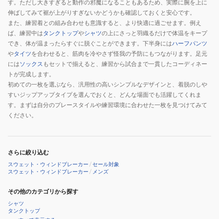
す。ただし大きすぎると動作の邪魔になることもあるため、実際に腕を上に
伸ばしてみて裾が上がりすぎないかどうかも確認しておくと安心です。
また、練習着との組み合わせも意識すると、より快適に過ごせます。例え
ば、練習中は
タンクトップ
や
シャツ
の上にさっと羽織るだけで体温をキープ
でき、体が温まったらすぐに脱ぐことができます。下半身には
ハーフパンツ
や
タイツ
を合わせると、筋肉を冷やさず怪我の予防にもつながります。足元
には
ソックス
もセットで揃えると、練習から試合まで一貫したコーディネー
トが完成します。
初めての一枚を選ぶなら、汎用性の高いシンプルなデザインと、着脱のしや
すいジップアップタイプを選んでおくと、どんな場面でも活躍してくれま
す。まずは自分のプレースタイルや練習環境に合わせた一枚を見つけてみて
ください。
さらに絞り込む
スウェット・ウィンドブレーカー
/
セール対象
スウェット・ウィンドブレーカー
/
メンズ
その他のカテゴリから探す
シャツ
タンクトップ