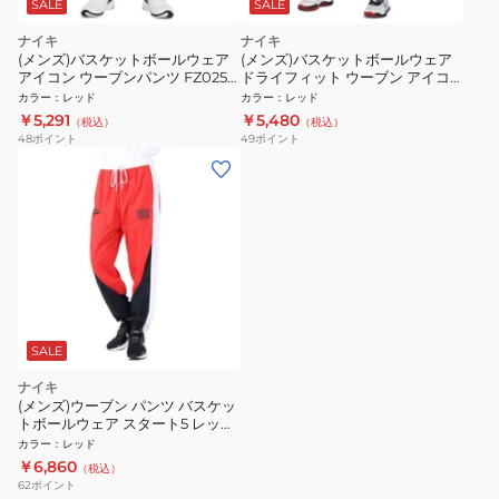
SALE
SALE
ナイキ
ナイキ
(メンズ)バスケットボールウェア
(メンズ)バスケットボールウェア
アイコン ウーブンパンツ FZ0251-
ドライフィット ウーブン アイコ
657
ン パンツ STR TF FZ0251-643
カラー
：
レッド
カラー
：
レッド
￥5,291
￥5,480
（税込）
（税込）
48
ポイント
49
ポイント
SALE
ナイキ
(メンズ)ウーブン パンツ バスケッ
トボールウェア スタート5 レッド
FB6967-657
カラー
：
レッド
￥6,860
（税込）
62
ポイント