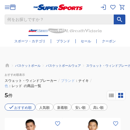
さらに絞り込む
スポーツ・カテゴリ
ブランド
セール
クーポン
バスケットボール
バスケットボールウェア
スウェット・ウィンドブレー
おすすめ
順表示
スウェット・ウィンドブレーカー
/
ブランド
ナイキ
/
色
レッド
の商品一覧
5
件
おすすめ順
人気順
新着順
安い順
高い順