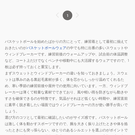
1
バスケットボールを始めたばかりの方にとって、練習着として最初に揃えて
おきたいのが
バスケットボールウェア
の中でも特に出番の多いスウェットや
ウィンドブレーカーです。練習前後のウォームアップや、試合前の体温調整
など、コート上だけでなくベンチや移動中にも大活躍するウェアですので、1
枚は必ず持っておくと重宝します。
まずスウェットとウィンドブレーカーの違いを知っておきましょう。スウェ
ットは厚みのある裏起毛素材が多く、体を芯からしっかり温めてくれるた
め、寒い季節の練習前後や屋外での使用に向いています。一方、ウィンドブ
レーカーは薄くて軽量な素材でできており、風や軽い雨を防ぎながら動きや
すさを確保できるのが特徴です。気温がそれほど低くない時期や、練習直前
に素早く脱ぎ着したい場面ではウィンドブレーカーの方が使い勝手が良いで
しょう。
選び方のコツとして最初に確認したいのがサイズ感です。バスケットボール
は激しく体を動かすスポーツですので、腕を大きく振り上げたときや体を捻
ったときにも突っ張らない、ゆとりのあるシルエットを選ぶのがポイントで