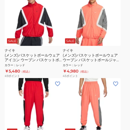
SALE
SALE
ナイキ
ナイキ
(メンズ)バスケットボールウェア
(メンズ)バスケットボールウェア
アイコン ウーブン バスケットボ
ウーブン バスケットボールジャケ
ールジャケット FZ0249-657
ット FZ0249-643
カラー
：
レッド
カラー
：
レッド
￥5,480
￥4,980
（税込）
（税込）
49
ポイント
45
ポイント