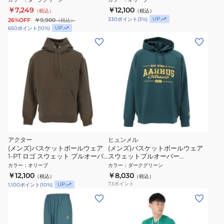
￥7,249
￥12,100
（税込）
（税込）
UP
330
ポイント
(
3
%)
26%OFF
￥9,900
（税込）
UP
650
ポイント
(
10
%)
アクター
ヒュンメル
(メンズ)バスケットボールウェア
(メンズ)バスケットボールウェア
1-PT ロゴ スウェット プルオーバ
スウェットプルオーバー
ー フーディ 225-023010 OL
HAPB8026-567
カラー
：
オリーブ
カラー
：
ダークグリーン
￥12,100
￥8,030
（税込）
（税込）
73
ポイント
UP
1,100
ポイント
(
10
%)