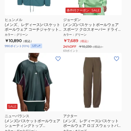
条件付クーポン
SALE
ヒュンメル
ジョーダン
(メンズ、レディース)バスケット
(メンズ)バスケットボールウェア
ボールウェア コーチジャケット
スポーツ クロスオーバー ドライ
HAPB2123-567
フィット プルオーバー フリース
カラー
：
グリーン
カラー
：
グリーン
パーカー HF9902-376
￥10,890
￥7,689
（税込）
（税込）
UP
990
ポイント
(
10
%)
24%OFF
￥10,230
（税込）
69
ポイント
SALE
ニューバランス
アクター
(メンズ)バスケットボールウェア
(メンズ、レディース)バスケット
シューティングトップ
ボールウェア ロゴ スウェットパ
MT6110R6NWG
ンツ 225-025020 OL
カラー
：
ダークグリーン
カラー
：
オリーブ