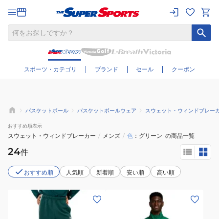
さらに絞り込む
スポーツ・カテゴリ
ブランド
セール
クーポン
バスケットボール
バスケットボールウェア
スウェット・ウィンドブレー
おすすめ
順表示
スウェット・ウィンドブレーカー
/
メンズ
/
色
グリーン
の商品一覧
24
件
おすすめ順
人気順
新着順
安い順
高い順