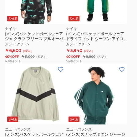
SALE
SALE
ナイキ
ナイキ
(メンズ)バスケットボールウェア
(メンズ)バスケットボールウェア
ジャ クラブ フリース プルオーバ
ドライフィット ウーブン アイコ
ー パーカー HV3379-339
ン パンツ STR TF FZ0251-365
カラー
：
グリーン
カラー
：
グリーン
￥6,600
￥5,940
（税込）
（税込）
40%OFF
￥11,000
40%OFF
￥9,900
（税込）
（税込）
60
ポイント
54
ポイント
SALE
SALE
ニューバランス
ニューバランス
(メンズ)バスケットボールウェア
(メンズ)スナップボタン ジャージ