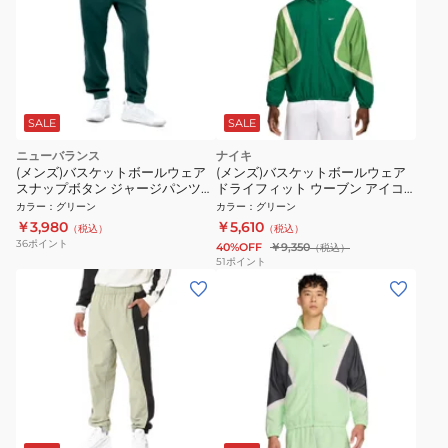
SALE
SALE
ニューバランス
ナイキ
(メンズ)バスケットボールウェア
(メンズ)バスケットボールウェア
スナップボタン ジャージパンツ
ドライフィット ウーブン アイコ
AMP45183NWG
ン ジャケット STRTFV FZ0249-
カラー
：
グリーン
カラー
：
グリーン
365
￥3,980
￥5,610
（税込）
（税込）
36
ポイント
40%OFF
￥9,350
（税込）
51
ポイント