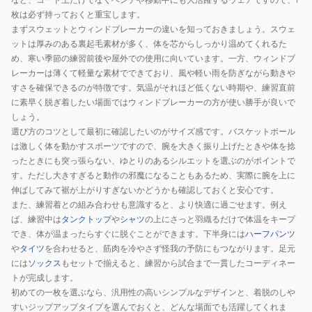
枚は必ず持っておくと重宝します。
まずスウェットとウィンドブレーカーの違いを知っておきましょう。スウェ
ットは厚みのある裏起毛素材が多く、体を芯からしっかり温めてくれるた
め、寒い季節の練習前後や屋外での使用に向いています。一方、ウィンドブ
レーカーは薄くて軽量な素材でできており、風や軽い雨を防ぎながら動きや
すさを確保できるのが特徴です。気温がそれほど低くない時期や、練習直前
に素早く脱ぎ着したい場面ではウィンドブレーカーの方が使い勝手が良いで
しょう。
選び方のコツとして最初に確認したいのがサイズ感です。バスケットボール
は激しく体を動かすスポーツですので、腕を大きく振り上げたときや体を捻
ったときにも突っ張らない、ゆとりのあるシルエットを選ぶのがポイントで
す。ただし大きすぎると動作の邪魔になることもあるため、実際に腕を上に
伸ばしてみて裾が上がりすぎないかどうかも確認しておくと安心です。
また、練習着との組み合わせも意識すると、より快適に過ごせます。例え
ば、練習中は
タンクトップ
や
シャツ
の上にさっと羽織るだけで体温をキープ
でき、体が温まったらすぐに脱ぐことができます。下半身には
ハーフパンツ
や
タイツ
を合わせると、筋肉を冷やさず怪我の予防にもつながります。足元
には
ソックス
もセットで揃えると、練習から試合まで一貫したコーディネー
トが完成します。
初めての一枚を選ぶなら、汎用性の高いシンプルなデザインと、着脱のしや
すいジップアップタイプを選んでおくと、どんな場面でも活躍してくれま