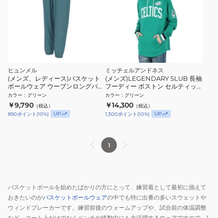
ヒュンメル
ミッチェルアンドネス
(メンズ、レディース)バスケット
(メンズ)LEGENDARY SLUB 長袖
ボールウェア ウーブンロングパン
フーディー ボストン セルティッ
ツ HAPB2123P-567
クス THOD4999-
カラー
：
グリーン
カラー
：
グリーン
BCEYYPPPKYGN
￥9,790
￥14,300
（税込）
（税込）
UP
UP
890
ポイント
(
10
%)
1,300
ポイント
(
10
%)
1
バスケットボールを始めたばかりの方にとって、練習着として最初に揃えて
おきたいのが
バスケットボールウェア
の中でも特に出番の多いスウェットや
ウィンドブレーカーです。練習前後のウォームアップや、試合前の体温調整
など、コート上だけでなくベンチや移動中にも大活躍するウェアですので、1