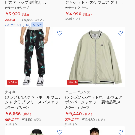
ピステトップ 裏地無し
ジャケット バスケウェア グリー
AMT55629GAS
ン AMJ45183NWG
カラー
：
オリーブ
カラー
：
グリーン
￥7,920
￥4,990
（税込）
（税込）
45
ポイント
20%OFF
￥9,900
（税込）
UP
720
ポイント
(
10
%)
SALE
SALE
ナイキ
ニューバランス
(メンズ)バスケットボールウェア
(メンズ)バスケットボールウェア
ジャ クラブ フリース バスケット
ボンバージャケット 裏地起毛メッ
ボールジョガーパンツ HV3383-
シュ AMJ55632GAS
カラー
：
グリーン
カラー
：
オリーブ
339
￥6,666
￥9,440
（税込）
（税込）
40%OFF
￥11,110
27%OFF
￥12,980
（税込）
（税込）
60
ポイント
85
ポイント