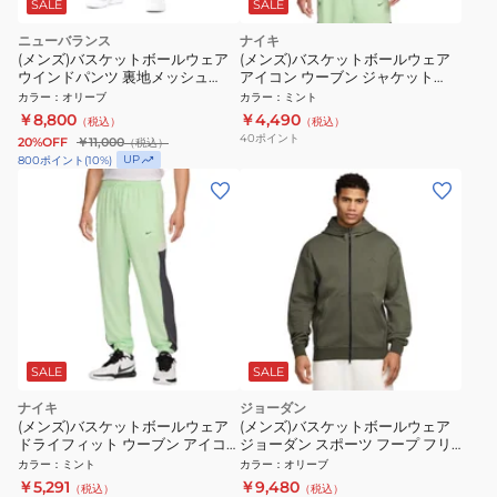
SALE
SALE
ニューバランス
ナイキ
(メンズ)バスケットボールウェア
(メンズ)バスケットボールウェア
ウインドパンツ 裏地メッシュ
アイコン ウーブン ジャケット
AMP55628GAS
FZ0249-376
カラー
：
オリーブ
カラー
：
ミント
￥8,800
￥4,490
（税込）
（税込）
40
ポイント
20%OFF
￥11,000
（税込）
UP
800
ポイント
(
10
%)
SALE
SALE
ナイキ
ジョーダン
(メンズ)バスケットボールウェア
(メンズ)バスケットボールウェア
ドライフィット ウーブン アイコ
ジョーダン スポーツ フープ フリ
ン パンツ S FZ0251-376
ース ドライフィット フルジップ
カラー
：
ミント
カラー
：
オリーブ
パーカー FV8602-222
￥5,291
￥9,480
（税込）
（税込）