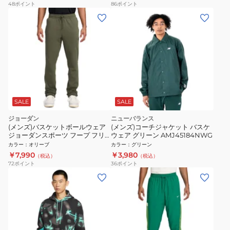
48
ポイント
86
ポイント
SALE
SALE
ジョーダン
ニューバランス
(メンズ)バスケットボールウェア
(メンズ)コーチジャケット バスケ
ジョーダンスポーツ フープ フリ
ウェア グリーン AMJ45184NWG
ース ドライフィット パンツ
カラー
：
オリーブ
カラー
：
グリーン
FV8604-222
￥7,990
￥3,980
（税込）
（税込）
72
ポイント
36
ポイント