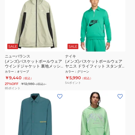
SALE
SALE
ニューバランス
ナイキ
(メンズ)バスケットボールウェア
(メンズ)バスケットボールウェア
ウインドジャケット 裏地メッシュ
ヤニス ドライフィット スタンダ
AMJ55626GAS
ード イシュー 1/4ジップ トップ
カラー
：
オリーブ
カラー
：
グリーン
FZ0929-324
￥9,440
￥5,990
（税込）
（税込）
54
ポイント
27%OFF
￥12,980
（税込）
85
ポイント