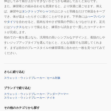
伸ばしてみて裾が上がりすぎないかどうかも確認しておくと安心です。
また、練習着との組み合わせも意識すると、より快適に過ごせます。例え
ば、練習中は
タンクトップ
や
シャツ
の上にさっと羽織るだけで体温をキープ
でき、体が温まったらすぐに脱ぐことができます。下半身には
ハーフパンツ
や
タイツ
を合わせると、筋肉を冷やさず怪我の予防にもつながります。足元
には
ソックス
もセットで揃えると、練習から試合まで一貫したコーディネー
トが完成します。
初めての一枚を選ぶなら、汎用性の高いシンプルなデザインと、着脱のしや
すいジップアップタイプを選んでおくと、どんな場面でも活躍してくれま
す。まずは自分のプレースタイルや練習環境に合わせた一枚を見つけてみて
ください。
さらに絞り込む
スウェット・ウィンドブレーカー
/
セール対象
ブランドで絞り込む
スウェット・ウィンドブレーカー
/
アンダーアーマー
スウェット・ウィンドブレーカー
/
ナイキ
その他のカテゴリから探す