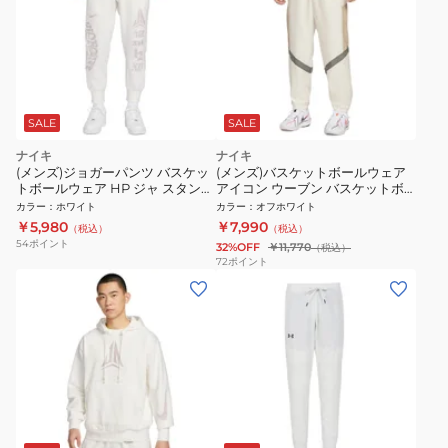
SALE
SALE
ナイキ
ナイキ
(メンズ)ジョガーパンツ バスケッ
(メンズ)バスケットボールウェア
トボールウェア HP ジャ スタンダ
アイコン ウーブン バスケットボ
ード イシュー ドライフィット
ールパンツ HV3366-133
カラー
：
ホワイト
カラー
：
オフホワイト
FN2995-133
￥5,980
￥7,990
（税込）
（税込）
54
ポイント
32%OFF
￥11,770
（税込）
72
ポイント