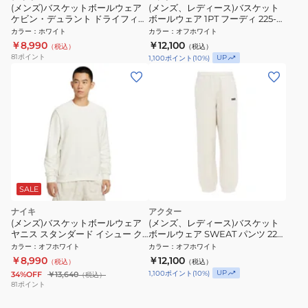
(メンズ)バスケットボールウェア
(メンズ、レディース)バスケット
ケビン・デュラント ドライフィッ
ボールウェア 1PT フーディ 225-
ト スタンダード イシュー プルオ
023010 WH
カラー
：
ホワイト
カラー
：
オフホワイト
ーバー パーカー FN7381-133 速乾
￥8,990
￥12,100
（税込）
（税込）
81
ポイント
UP
1,100
ポイント
(
10
%)
SALE
ナイキ
アクター
(メンズ)バスケットボールウェア
(メンズ、レディース)バスケット
ヤニス スタンダード イシュー ク
ボールウェア SWEAT パンツ 225-
ルーネックシャツ HV1909-133
025020 WH
カラー
：
オフホワイト
カラー
：
オフホワイト
￥8,990
￥12,100
（税込）
（税込）
UP
1,100
ポイント
(
10
%)
34%OFF
￥13,640
（税込）
81
ポイント