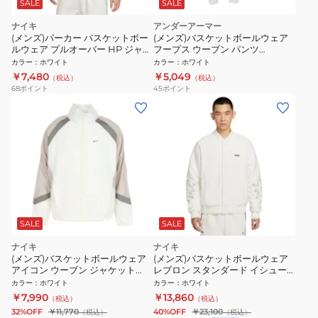
SALE
SALE
ナイキ
アンダーアーマー
(メンズ)パーカー バスケットボー
(メンズ)バスケットボールウェア
ルウェア プルオーバー HP ジャ
フープス ウーブン パンツ
スタンダード イシュー ドライフ
1383401 114
カラー
：
ホワイト
カラー
：
ホワイト
ィット FN2988-133
￥7,480
￥5,049
（税込）
（税込）
68
ポイント
45
ポイント
SALE
SALE
ナイキ
ナイキ
(メンズ)バスケットボールウェア
(メンズ)バスケットボールウェア
アイコン ウーブン ジャケット
レブロン スタンダード イシュー
HV3364-133
Therma-FIT 中綿入りジャケット
カラー
：
ホワイト
カラー
：
ホワイト
HV3499-133
￥7,990
￥13,860
（税込）
（税込）
32%OFF
￥11,770
40%OFF
￥23,100
（税込）
（税込）