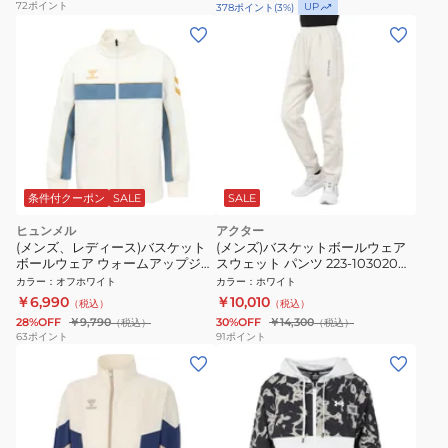
72
ポイント
UP
378
ポイント
(
3
%)
条件付クーポン
SALE
SALE
ヒュンメル
アクター
(メンズ、レディース)バスケット
(メンズ)バスケットボールウェア
ボールウェア ウォームアップジャ
スウェット パンツ 223-103020
ケット HAPB2122-11
WH
カラー
：
オフホワイト
カラー
：
ホワイト
￥6,990
￥10,010
（税込）
（税込）
28%OFF
￥9,790
30%OFF
￥14,300
（税込）
（税込）
63
ポイント
91
ポイント