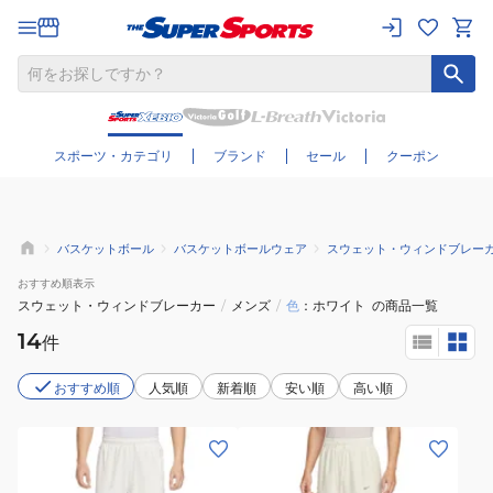
さらに絞り込む
スポーツ・カテゴリ
ブランド
セール
クーポン
バスケットボール
バスケットボールウェア
スウェット・ウィンドブレー
おすすめ
順表示
スウェット・ウィンドブレーカー
/
メンズ
/
色
ホワイト
の商品一覧
14
件
おすすめ順
人気順
新着順
安い順
高い順