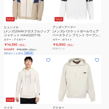
SALE
SALE
ヒュンメル
アンダーアーマー
(メンズ)2WAYクロスフルジップ
(メンズ)バスケットボールウェア
ジャケット HAW2207-16
ベースライン プリント ウーブン
ジャケット 1387573 114
カラー
：
アイボリー
カラー
：
ホワイト
￥14,190
￥6,990
（税込）
（税込）
63
ポイント
14%OFF
￥16,500
（税込）
UP
387
ポイント
(
3
%)
SALE
ナイキ
アクター