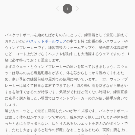
1
バスケットボールを始めたばかりの方にとって、練習着として最初に揃えて
おきたいのが
バスケットボールウェア
の中でも特に出番の多いスウェットや
ウィンドブレーカーです。練習前後のウォームアップや、試合前の体温調整
など、コート上だけでなくベンチや移動中にも大活躍するウェアですので、1
枚は必ず持っておくと重宝します。
まずスウェットとウィンドブレーカーの違いを知っておきましょう。スウェ
ットは厚みのある裏起毛素材が多く、体を芯からしっかり温めてくれるた
め、寒い季節の練習前後や屋外での使用に向いています。一方、ウィンドブ
レーカーは薄くて軽量な素材でできており、風や軽い雨を防ぎながら動きや
すさを確保できるのが特徴です。気温がそれほど低くない時期や、練習直前
に素早く脱ぎ着したい場面ではウィンドブレーカーの方が使い勝手が良いで
しょう。
選び方のコツとして最初に確認したいのがサイズ感です。バスケットボール
は激しく体を動かすスポーツですので、腕を大きく振り上げたときや体を捻
ったときにも突っ張らない、ゆとりのあるシルエットを選ぶのがポイントで
す。ただし大きすぎると動作の邪魔になることもあるため、実際に腕を上に