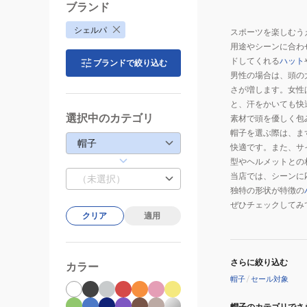
ブランド
シェルパ
スポーツを楽しむう
用途やシーンに合わ
ドしてくれる
ハット
ブランドで絞り込む
男性の場合は、頭の
さが増します。女性
と、汗をかいても快
選択中のカテゴリ
素材で頭を優しく包
帽子を選ぶ際は、ま
帽子
快適です。また、サ
型やヘルメットとの
当店では、シーンに
（未選択）
独特の形状が特徴の
ぜひチェックしてみ
クリア
適用
さらに絞り込む
カラー
帽子
/
セール対象
帽子のカテゴリでさ