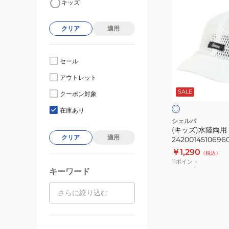
キッズ
ッ
ズ)
クリア
適用
水
陸
両
セール
用
ホ
アウトレット
キ
ワ
SALE
イ
ャ
クーポン対象
ト
ッ
在庫あり
プ
シェルパ
(キッズ)水陸両用
2420014510696
クリア
適用
2420014510696
￥1,290
（税込）
11
ポイント
キーワード