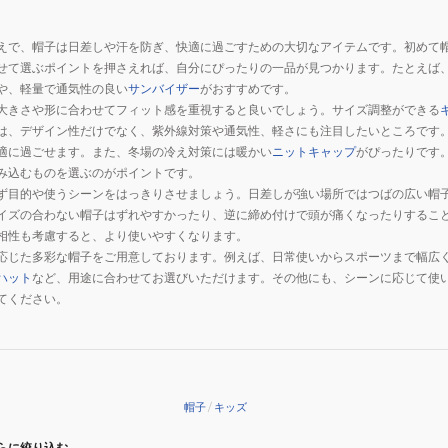
えで、帽子は日差しや汗を防ぎ、快適に過ごすための大切なアイテムです。初めて
せて選ぶポイントを押さえれば、自分にぴったりの一品が見つかります。たとえば
や、軽量で通気性の良い
サンバイザー
がおすすめです。
大きさや形に合わせてフィット感を重視すると良いでしょう。サイズ調整ができる
は、デザイン性だけでなく、紫外線対策や通気性、軽さにも注目したいところです
適に過ごせます。また、冬場の冷え対策には暖かい
ニットキャップ
がぴったりです
み込むものを選ぶのがポイントです。
ず目的や使うシーンをはっきりさせましょう。日差しが強い場所ではつばの広い帽
イズの合わない帽子はずれやすかったり、逆に締め付けで頭が痛くなったりするこ
相性も考慮すると、より使いやすくなります。
応じた多彩な帽子をご用意しております。例えば、日常使いからスポーツまで幅広
ハット
など、用途に合わせてお選びいただけます。その他にも、シーンに応じて使
てください。
帽子
/
キッズ
らに絞り込む