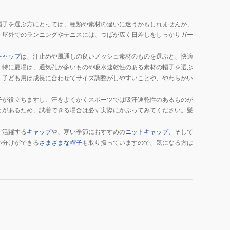
帽子を選ぶ方にとっては、種類や素材の違いに迷うかもしれませんが、
、屋外でのランニングやテニスには、つばが広く日差しをしっかりガー
キャップ
は、汗止めや風通しの良いメッシュ素材のものを選ぶと、快適
。特に夏場は、通気孔が多いものや吸水速乾性のある素材の帽子を選ぶ
。子ども用は成長に合わせてサイズ調整がしやすいことや、やわらかい
子が役立ちますし、汗をよくかくスポーツでは吸汗速乾性のあるものが
とがあるため、試着できる場合は必ず実際にかぶってみてください。髪
く活躍する
キャップ
や、寒い季節におすすめの
ニットキャップ
、そして
い分けができる
さまざまな帽子
も取り扱っていますので、気になる方は