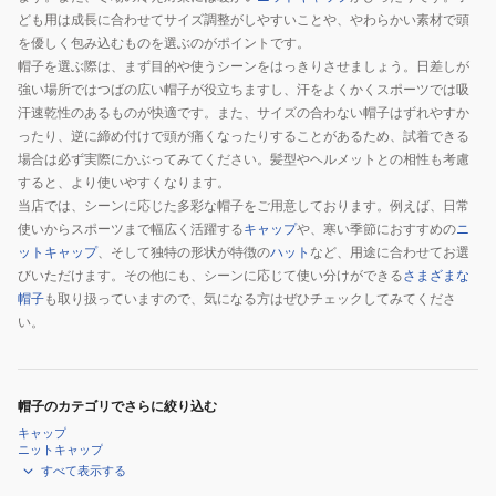
ども用は成長に合わせてサイズ調整がしやすいことや、やわらかい素材で頭
を優しく包み込むものを選ぶのがポイントです。
帽子を選ぶ際は、まず目的や使うシーンをはっきりさせましょう。日差しが
強い場所ではつばの広い帽子が役立ちますし、汗をよくかくスポーツでは吸
汗速乾性のあるものが快適です。また、サイズの合わない帽子はずれやすか
ったり、逆に締め付けで頭が痛くなったりすることがあるため、試着できる
場合は必ず実際にかぶってみてください。髪型やヘルメットとの相性も考慮
すると、より使いやすくなります。
当店では、シーンに応じた多彩な帽子をご用意しております。例えば、日常
使いからスポーツまで幅広く活躍する
キャップ
や、寒い季節におすすめの
ニ
ットキャップ
、そして独特の形状が特徴の
ハット
など、用途に合わせてお選
びいただけます。その他にも、シーンに応じて使い分けができる
さまざまな
帽子
も取り扱っていますので、気になる方はぜひチェックしてみてくださ
い。
帽子のカテゴリでさらに絞り込む
キャップ
ニットキャップ
すべて表示する