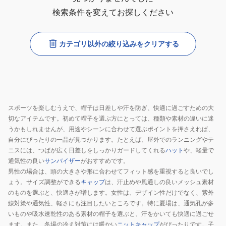
検索条件を変えてお探しください
カテゴリ以外の絞り込みをクリアする
スポーツを楽しむうえで、帽子は日差しや汗を防ぎ、快適に過ごすための大
切なアイテムです。初めて帽子を選ぶ方にとっては、種類や素材の違いに迷
うかもしれませんが、用途やシーンに合わせて選ぶポイントを押さえれば、
自分にぴったりの一品が見つかります。たとえば、屋外でのランニングやテ
ニスには、つばが広く日差しをしっかりガードしてくれる
ハット
や、軽量で
通気性の良い
サンバイザー
がおすすめです。
男性の場合は、頭の大きさや形に合わせてフィット感を重視すると良いでし
ょう。サイズ調整ができる
キャップ
は、汗止めや風通しの良いメッシュ素材
のものを選ぶと、快適さが増します。女性は、デザイン性だけでなく、紫外
線対策や通気性、軽さにも注目したいところです。特に夏場は、通気孔が多
いものや吸水速乾性のある素材の帽子を選ぶと、汗をかいても快適に過ごせ
ます。また、冬場の冷え対策には暖かい
ニットキャップ
がぴったりです。子