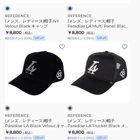
ク
帽
帽
子
子
REFERENCE
REFERENCE
NY
Paradise
(メンズ、レディース)帽子 NY
(メンズ、レディース)帽子
Velour Black キャップ
Paradise LA Multi Panel Black
Velour
LA
メッシュキャップ
￥8,800
￥8,800
（税込）
（税込）
Black
Multi
UP
UP
800
ポイント
(
10
%)
800
ポイント
(
10
%)
キ
Panel
(メ
(メ
ャ
Black
ン
ン
ッ
メ
ズ、
ズ、
プ
ッ
レ
レ
シ
デ
デ
ュ
ィ
ィ
キ
ブ
ー
ー
ラ
ャ
ス)
ス)
ッ
ッ
ク
帽
帽
プ
子
子
REFERENCE
REFERENCE
Paradise
Paradise
(メンズ、レディース)帽子
(メンズ、レディース)帽子
Paradise LA Black Velour キャ
Paradise LA Trucker Black メッ
LA
LA
ップ
シュキャップ
￥8,800
￥8,800
（税込）
（税込）
Black
Trucker
UP
UP
800
ポイント
(
10
%)
800
ポイント
(
10
%)