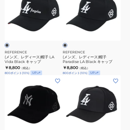
ズ、
ズ、
レ
レ
デ
デ
ィ
ィ
ブ
ー
ー
ラ
ス)
ス)
ッ
ク
帽
帽
子
子
REFERENCE
REFERENCE
LA
Paradise
(メンズ、レディース)帽子 LA
(メンズ、レディース)帽子
Vida Black キャップ
Paradise LA Black キャップ
Vida
LA
￥8,800
￥8,800
（税込）
（税込）
Black
Black
UP
UP
800
ポイント
(
10
%)
800
ポイント
(
10
%)
キ
キ
(メ
(メ
ャ
ャ
ン
ン
ッ
ッ
ズ、
ズ、
プ
プ
レ
レ
デ
デ
ィ
ィ
ブ
ー
ー
ラ
ス)
ス)
ッ