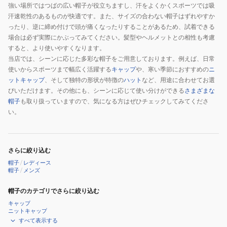
強い場所ではつばの広い帽子が役立ちますし、汗をよくかくスポーツでは吸
汗速乾性のあるものが快適です。また、サイズの合わない帽子はずれやすか
ったり、逆に締め付けで頭が痛くなったりすることがあるため、試着できる
場合は必ず実際にかぶってみてください。髪型やヘルメットとの相性も考慮
すると、より使いやすくなります。
当店では、シーンに応じた多彩な帽子をご用意しております。例えば、日常
使いからスポーツまで幅広く活躍する
キャップ
や、寒い季節におすすめの
ニ
ットキャップ
、そして独特の形状が特徴の
ハット
など、用途に合わせてお選
びいただけます。その他にも、シーンに応じて使い分けができる
さまざまな
帽子
も取り扱っていますので、気になる方はぜひチェックしてみてくださ
い。
さらに絞り込む
帽子
/
レディース
帽子
/
メンズ
帽子のカテゴリでさらに絞り込む
キャップ
ニットキャップ
すべて表示する