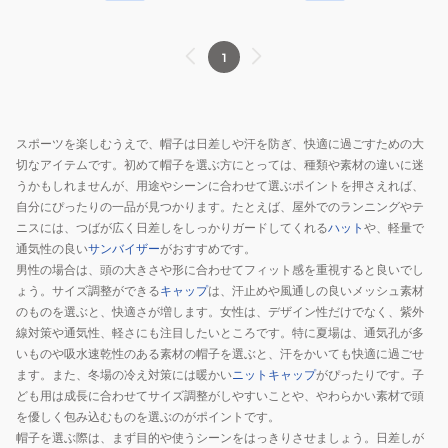
Velour
Black
キ
メ
ャ
ッ
1
ッ
シ
プ
ュ
キ
スポーツを楽しむうえで、帽子は日差しや汗を防ぎ、快適に過ごすための大
ャ
切なアイテムです。初めて帽子を選ぶ方にとっては、種類や素材の違いに迷
ッ
うかもしれませんが、用途やシーンに合わせて選ぶポイントを押さえれば、
プ
自分にぴったりの一品が見つかります。たとえば、屋外でのランニングやテ
ニスには、つばが広く日差しをしっかりガードしてくれる
ハット
や、軽量で
通気性の良い
サンバイザー
がおすすめです。
男性の場合は、頭の大きさや形に合わせてフィット感を重視すると良いでし
ょう。サイズ調整ができる
キャップ
は、汗止めや風通しの良いメッシュ素材
のものを選ぶと、快適さが増します。女性は、デザイン性だけでなく、紫外
線対策や通気性、軽さにも注目したいところです。特に夏場は、通気孔が多
いものや吸水速乾性のある素材の帽子を選ぶと、汗をかいても快適に過ごせ
ます。また、冬場の冷え対策には暖かい
ニットキャップ
がぴったりです。子
ども用は成長に合わせてサイズ調整がしやすいことや、やわらかい素材で頭
を優しく包み込むものを選ぶのがポイントです。
帽子を選ぶ際は、まず目的や使うシーンをはっきりさせましょう。日差しが