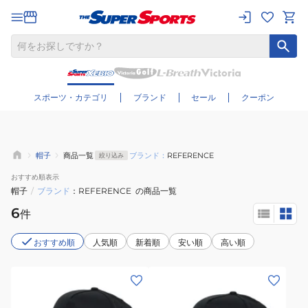
さらに絞り込む
スポーツ・カテゴリ
ブランド
セール
クーポン
帽子
商品一覧
ブランド：
REFERENCE
絞り込み
おすすめ
順表示
帽子
/
ブランド
REFERENCE
の商品一覧
6
件
おすすめ順
人気順
新着順
安い順
高い順
(メ
(メ
ン
ン