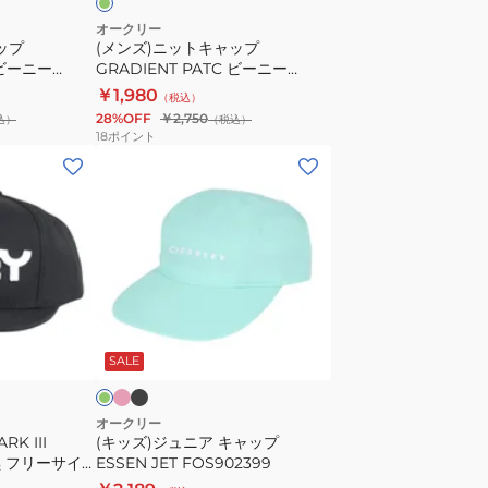
GRADIENT
オークリー
ップ
(メンズ)ニットキャップ
PATC
 ビーニー
GRADIENT PATC ビーニー
ビ
FOS900707-7CE
￥1,980
（税込）
ー
28%OFF
￥2,750
込）
（税込）
ニ
18
ポイント
ー
(キ
FOS900707-
ッ
7CE
ズ)
ジ
ュ
ニ
ア
ピ
ブ
ミ
ン
ラ
キ
ン
ク
ッ
SALE
ャ
ク
ッ
プ
オークリー
K III
(キッズ)ジュニア キャップ
ESSEN
 黒 フリーサイ
ESSEN JET FOS902399
JET