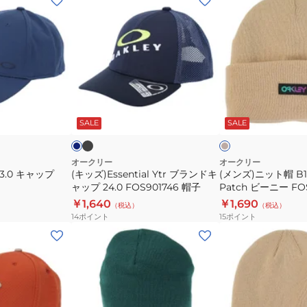
ッ
ン
ズ)Essential
ズ)
Ytr
ニ
ブ
ッ
ラ
ト
ン
帽
ブ
ネ
ベ
ラ
ド
B1B
イ
ー
ッ
ビ
ジ
ー
SALE
SALE
キ
Gradient
ク
ュ
ン
ャ
Patch
ッ
ビ
オークリー
オークリー
 3.0 キャップ
(キッズ)Essential Ytr ブランドキ
(メンズ)ニット帽 B1B
プ
ー
ャップ 24.0 FOS901746 帽子
Patch ビーニー FOS
24.0
ニ
防寒 フリーサイズ 
￥1,640
￥1,690
（税込）
（税込）
FOS901746
ー
14
ポイント
15
ポイント
帽
FOS900707-
(メ
(メ
子
31R
ン
ン
防
ズ)
ズ)
寒
ニ
ニ
フ
ッ
ッ