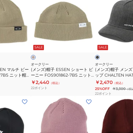
ズ)
ズ)
帽
帽
子
子
ESSEN
メ
シ
ン
ベ
ブ
ョ
ズ
ー
ラ
ジ
ッ
ト
SALE
SALE
ー
メ
ク
グ
ト
ッ
レ
ー
ビ
シ
オークリー
オークリー
SEN マルチ ビー
(メンズ)帽子 ESSEN ショート ビ
(メンズ)帽子 メン
ー
ュ
1-7B5 ニット帽
ーニー FOS901862-7B5 ニット
ップ CHALTEN HAT 
ニ
キ
帽 ベージュ
日よけ 熱中症対策
￥2,440
￥2,470
（税込）
（税込）
ー
ャ
22
ポイント
25%OFF
￥3,300
（税
FOS901862-
ッ
22
ポイント
7B5
プ
(メ
(メ
ニ
CHALTEN
ン
ン
ッ
HAT
ズ、
ズ)B1B
ト
911608-
レ
GRADIENT
帽
01K
デ
ビ