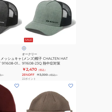
帽
ズ)
子
帽
吸
子
汗
CHALTEN
速
HAT
ラ
乾
911608-
イ
SALE
23Q
熱
中
オークリー
ズ メッシュキャ
(メンズ)帽子 CHALTEN HAT
症
911608-01K
911608-23Q 熱中症対策
対
￥2,470
（税込）
策
25%OFF
￥3,300
込）
（税込）
22
ポイント
(メ
ン
ズ)
帽
子