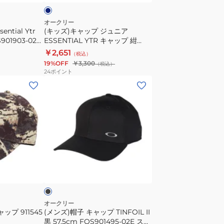
ニ
ア
オークリー
ntial Ytr
(キッズ)キャップ ジュニア
ESSENTIAL
901903-02E
ESSENTIAL YTR キャップ 紺
YTR
54cm FOS902009-6AC スポー
￥2,651
（税込）
キ
ツキャップ ジュニアキャップ 子
19%OFF
￥3,300
（税込）
ャ
供
24
ポイント
ッ
(メ
プ
ン
紺
ズ)
54cm
帽
FOS902009-
子
6AC
キ
ス
ャ
ブ
ポ
ッ
ラ
ー
プ
ツ
TINFOIL
キ
II
オークリー
ャップ 911545
(メンズ)帽子 キャップ TINFOIL II
ャ
黒
黒 57.5cm FOS901495-02E スポ