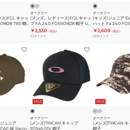
グ
ク
ー
防
ャ
ハ
寒
ッ
ッ
オークリー
オークリー
ス)FGL キャッ
(メンズ、レディース)FGL キャッ
(キッズ)ジュニア Esse
フ
プ
ト
901828-7B5 帽
プ FA 24.0 FOS901828 帽子 UV
ハット Fa 24.0 FOS
リ
FA
Fa
カット 撥水 防風
カット 撥水 防風
帽子 吸汗 速乾
￥2,530
￥2,609
（税込）
（税込）
ー
24.0
24.0
23
ポイント
23
ポイント
サ
FOS901828
FOS901903-
イ
帽
02E
(メ
(メ
ズ
子
帽
ン
ン
ピ
UV
子
ズ)TINCAN
ズ)TINCAN
ン
カ
吸
キ
キ
ク
ッ
汗
ャ
ャ
ト
速
ッ
ッ
撥
乾
プ
プ
グ
ブ
ベ
水
レ
911545-
911545
ラ
ー
ー
ッ
ジ
ッ
SALE
SALE
防
01V
帽
ュ
ク
風
帽
子
子
オークリー
オークリー
 ジュニア
(メンズ)TINCAN キャップ
(メンズ)TINCAN キ
 CAP 緑 54cm
911545-01V 帽子
帽子