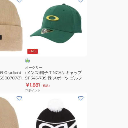
ン
ズ)
帽
子
TINCAN
キ
グ
ャ
リ
SALE
ッ
プ
911545-
オークリー
 Gradient
(メンズ)帽子 TINCAN キャップ
78S
900707-31R
911545-78S 緑 スポーツ ゴルフ
緑
ベージュ
￥1,881
（税込）
ス
17
ポイント
ポ
(メ
ー
ン
ツ
ズ)
ゴ
ニ
ル
ッ