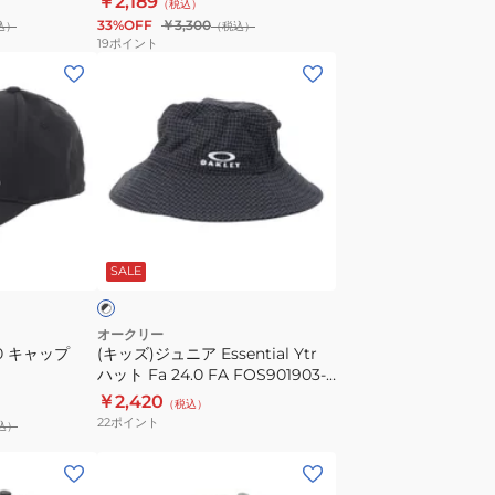
￥2,189
（税込）
FOS902399
33%OFF
￥3,300
込）
（税込）
19
ポイント
(キ
ッ
ズ)
ジ
ュ
ニ
ア
ブ
Essential
ラ
SALE
Ytr
ハ
ッ
オークリー
.0 キャップ
(キッズ)ジュニア Essential Ytr
ト
ハット Fa 24.0 FA FOS901903-
Fa
01K 帽子 吸汗 速乾
￥2,420
（税込）
24.0
22
ポイント
込）
FA
FOS901903-
(メ
01K
ン