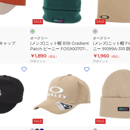
リ
ト
ト
ー
帽
帽
グ
ベ
サ
B1B
Fine
リ
ー
イ
ー
ジ
ッ
SALE
SALE
Gradient
ニ
ュ
ク
ズ
Patch
ッ
ベ
ビ
ト
オークリー
オークリー
ー
N キャップ
(メンズ)ニット帽 B1B Gradient
(メンズ)ニット帽 F
ー
ビ
Patch ビーニー FOS900707-
ニー 91099A-31R
ジ
ニ
ー
7BC 防寒 緑 フリーサイズ
イズ ベージュ
￥1,890
￥1,960
ュ
（税込）
（税込）
ー
ニ
17
ポイント
17
ポイント
FOS900707-
ー
(キ
(メ
7BC
91099A-
ッ
ン
防
31R
ズ)Essential
ズ)
寒
防
Ytr
ニ
緑
寒
キ
ッ
フ
フ
ャ
ト
リ
リ
ッ
キ
ブ
ネ
ベ
カ
ー
ー
ラ
イ
プ
ャ
ー
ー
ッ
ビ
サ
サ
ジ
キ
ー
SALE
SALE
Fa
ッ
ク
ー
ブ
イ
イ
24.0
プ