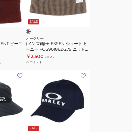
ESSEN
シ
カ
ョ
ー
SALE
ー
ト
ビ
オークリー
IENT ビーニ
(メンズ)帽子 ESSEN ショート ビ
ー
ーニー FOS901862-279 ニット帽
ニ
カーキ
￥2,500
（税込）
ー
22
ポイント
）
FOS901862-
279
(キ
ニ
ッ
ッ
ズ)
ト
キ
帽
ャ
カ
ッ
ー
プ
ネ
キ
ジ
イ
SALE
ュ