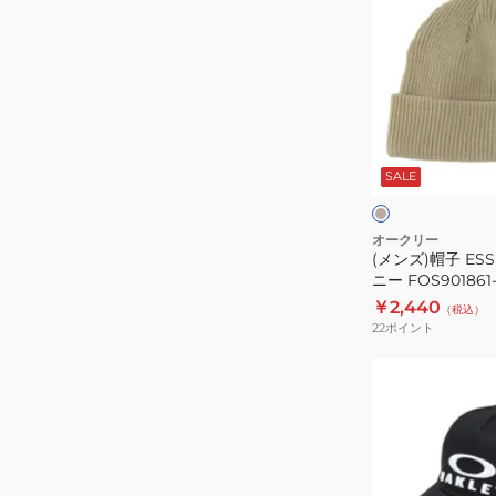
汗
FOS901278
ズ)
速
帽
乾
子
ESSEN
マ
ベ
ル
ー
ジ
SALE
チ
ュ
ュ
ビ
ー
オークリー
(メンズ)帽子 ES
ニ
ニー FOS90186
ー
ベージュ
￥2,440
（税込）
FOS901861-
22
ポイント
7B5
ニ
(キ
ッ
ッ
ト
ズ)
帽
帽
ベ
子