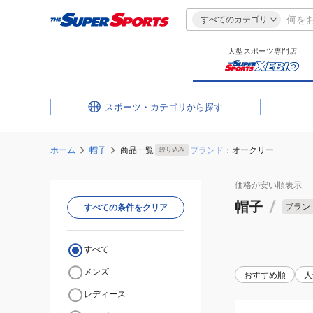
すべてのカテゴリ
大型スポーツ専門店
スポーツ・カテゴリ
ホーム
帽子
商品一覧
ブランド：
オークリー
絞り込み
価格が安い
順表示
帽子
/
ブラン
すべての条件をクリア
すべて
メンズ
おすすめ順
人
レディース
(メ