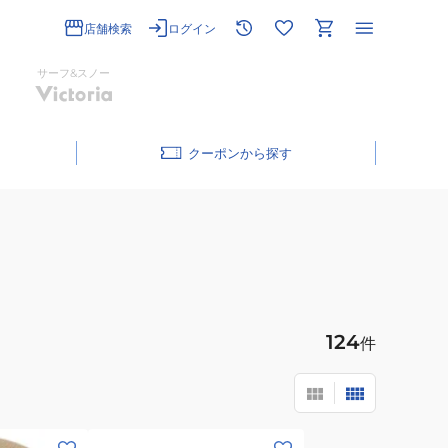
店舗検索
ログイン
サーフ&スノー
クーポン
124
件
(メ