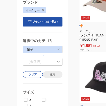
ッ
ブランド
プ
オ
オークリー
911545-
レ
ン
SALE
BAP
ジ
ン
ブランドで絞り込む
オークリー
(メンズ)TINCA
911545-BAP
選択中のカテゴリ
￥1,881
（税込）
帽子
17
ポイント
(メ
ン
（未選択）
ズ)ESSENTIAL
AD
クリア
適用
キ
ャ
ッ
ブ
サイズ
プ
ラ
ッ
SALE
FOS901753-
M
L
ク
ュ
01K
LL