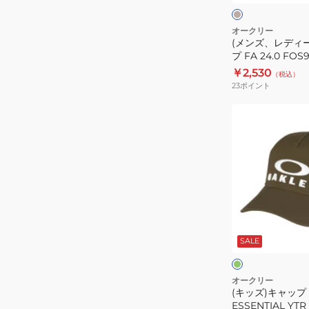
ュ
ン
プ
ャ
レ
ー
ベ
ッ
オークリー
(メンズ、レディー
ー
プ
プ FA 24.0 FOS
ス
FA
子 ベージュ UV
￥2,530
（税込）
ボ
24.0
23
ポイント
ー
FOS901828-
ル
7B5
(キ
キ
帽
ッ
ャ
子
ズ)
ッ
ベ
キ
プ
ー
ャ
子
ジ
ッ
供
ュ
プ
オ
吸
UV
ジ
リ
ー
汗
SALE
カ
ュ
ブ
ク
速
ッ
ニ
乾
ト
ア
オークリー
(キッズ)キャップ
撥
ESSENTIAL
ESSENTIAL YTR