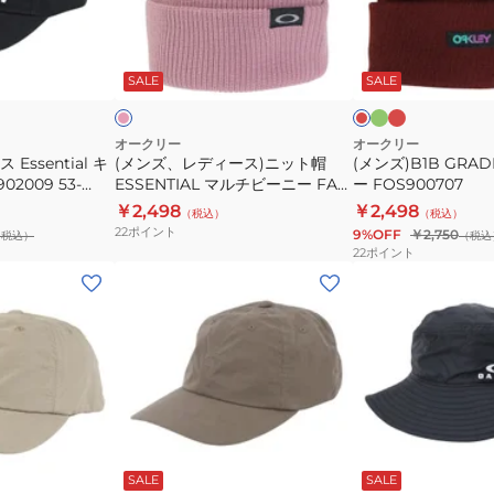
ベ
日
ィ
ー
ー
よ
ー
ニ
グ
ロ
ピ
エ
ジ
け
リ
ー
ス)
ー
ン
ン
ー
ズ
ク
ジ
キ
SALE
SALE
ュ
熱
ニ
FOS900707
ン
中
ッ
症
ト
オークリー
オークリー
Essential キ
(メンズ、レディース)ニット帽
(メンズ)B1B GRAD
対
帽
02009 53-
ESSENTIAL マルチビーニー FA
ー FOS900707
策
ESSENTIAL
キャップ ベースボ
23.0 FOS901609-42E 防寒 フリ
￥2,498
￥2,498
（税込）
（税込）
マ
 吸汗 速乾
ーサイズ ピンク
22
ポイント
9%OFF
￥2,750
（税込）
（税込
ル
22
ポイント
チ
(メ
(キ
ビ
ン
ッ
ー
ズ、
ズ)
ニ
レ
ジ
ー
デ
ュ
FA
ィ
ニ
23.0
ー
ア
ダ
ブ
ブ
FOS901609-
ー
ス)FGL
Essential
ラ
ラ
ク
ウ
ッ
ビ
SALE
SALE
42E
キ
Ytr