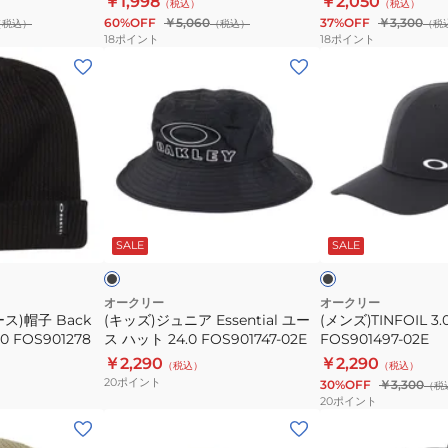
￥1,998
￥2,050
（税込）
（税込）
リ
60%OFF
￥5,060
37%OFF
￥3,300
（税込）
（税込）
（税
ー
18
ポイント
18
ポイント
サ
(キ
(メ
イ
ッ
ン
ズ
ズ)
ズ)TINFOIL
ジ
3.0
ュ
キ
ニ
ャ
ア
ッ
ブ
ブ
Essential
プ
ラ
ラ
ッ
ッ
SALE
SALE
ッ
ユ
FOS901497-
ク
ク
ー
02E
×
ホ
ス
オークリー
オークリー
ワ
ス)帽子 Back
(キッズ)ジュニア Essential ユー
(メンズ)TINFOIL 3
ハ
イ
0 FOS901278
ス ハット 24.0 FOS901747-02E
FOS901497-02E
ッ
ト
￥2,290
￥2,290
（税込）
（税込）
ト
20
ポイント
30%OFF
￥3,300
（税
24.0
20
ポイント
FOS901747-
(メ
(メ
02E
ン
ン