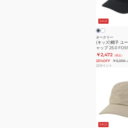
ー
ユ
ジ
ー
ホ
ブ
ュ
ワ
ス
ラ
イ
ッ
SALE
Essential
ト
ク
キ
ャ
オークリー
(キッズ)帽子 ユース 
ッ
ャップ 25.0 FOS9
プ
56cm スポーツ
￥2,472
（税込）
25.0
ールキャップ 子供
25%OFF
￥3,300
FOS902009
22
ポイント
53-
(メ
56cm
ン
ス
ズ、
ポ
レ
ー
デ
ツ
ィ
キ
ー
ベ
ャ
ス)FGL
ー
ジ
SALE
ッ
キ