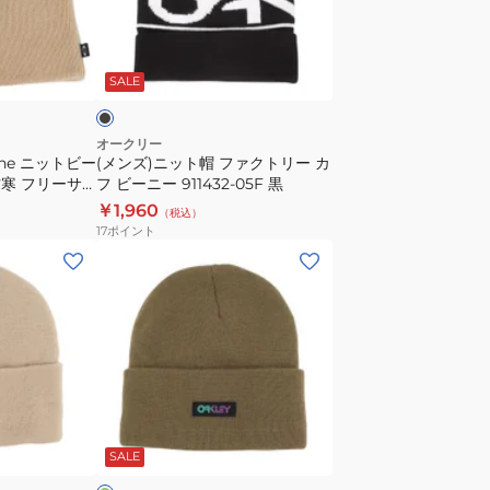
フ
ト
帽
ブ
フ
ラ
SALE
ァ
ク
ト
オークリー
ine ニットビー
(メンズ)ニット帽 ファクトリー カ
リ
 防寒 フリーサ
フ ビーニー 911432-05F 黒
ー
￥1,960
（税込）
カ
17
ポイント
フ
(メ
ビ
ン
ー
ズ)
ニ
ニ
ー
ッ
911432-
ト
05F
キ
オ
黒
ャ
リ
SALE
ッ
プ