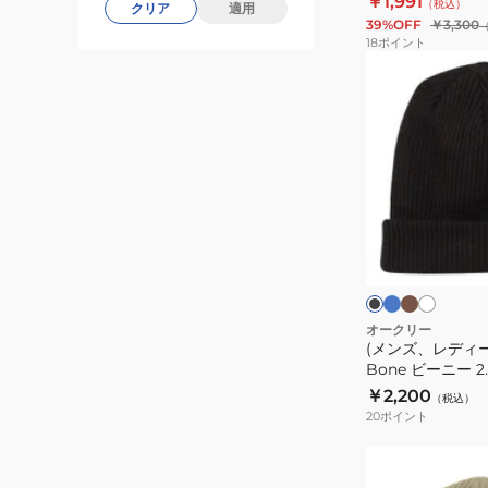
￥1,991
（税込）
キ
クリア
適用
子供 吸汗 速乾
39%OFF
￥3,300
ャ
18
ポイント
ッ
(メ
プ
ン
25.0
ズ、
53-
レ
56cm
デ
FOS902008
ィ
ス
ー
タ
カ
ア
ブ
ポ
ー
ー
イ
ス)
ラ
コ
キ
ボ
ッ
ー
帽
イ
リ
ク
ク
ツ
子
ズ
ー
キ
Back
オークリー
(メンズ、レディー
ャ
Bone
Bone ビーニー 2.
ッ
ビ
￥2,200
（税込）
プ
ー
20
ポイント
子
ニ
供
ー
(メ
吸
2.0
ン