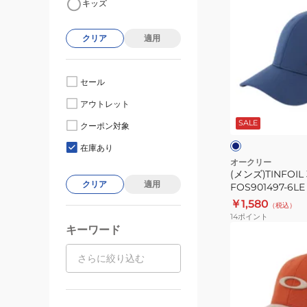
キッズ
ン
ズ)TINFOIL
クリア
適用
3.0
キ
ャ
セール
ッ
ネ
アウトレット
プ
イ
ビ
SALE
FOS901497-
クーポン対象
ー
ー
6LE
在庫あり
オークリー
(メンズ)TINFOIL
クリア
適用
FOS901497-6LE
￥1,580
（税込）
14
ポイント
キーワード
(メ
ン
ズ)TINCAN
キ
ャ