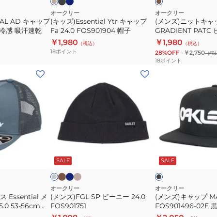
ズ
ズ
FOS901904
GRADIENT
オークリー
オークリー
ベ
IAL AD キャップ
(キッズ)Essential Ytr キャップ
(メンズ)ニットキャ
帽
PATC
1K 冷感 吸汗速乾
Fa 24.0 FOS901904 帽子
GRADIENT PATC
ー
子
ビ
FOS900707-32F
￥1,980
￥1,980
ジ
（税込）
（税込）
ー
18
ポイント
28%OFF
￥2,750
ュ
（税
ニ
18
ポイント
ー
(メ
(メ
FOS900707-
ン
ン
32F
ズ)FGL
ズ)
SP
キ
ビ
ャ
ー
ッ
ニ
プ
ブ
ブ
ベ
ダ
ブ
ラ
ル
ー
ー
MARK
ー
ラ
ウ
ー
ジ
ク
ッ
ト
SALE
SALE
24.0
III
ン
グ
ュ
ク
FOS901751
FOS901496-
レ
02E
オークリー
オークリー
Essential メ
(メンズ)FGL SP ビーニー 24.0
(メンズ)キャップ MAR
黒
0 53-56cm
FOS901751
FOS901496-02E
フ
スポーツキャップ
ズ