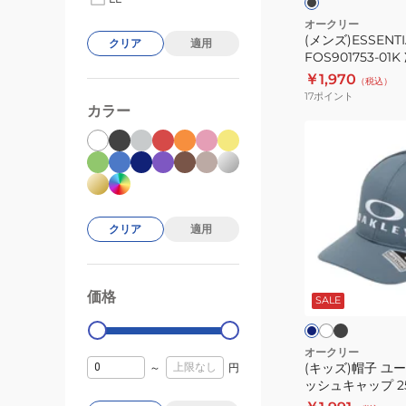
冷
オークリー
(メンズ)ESSENT
感
クリア
適用
FOS901753-0
吸
￥1,970
（税込）
汗
17
ポイント
速
カラー
乾
(キ
ッ
ズ)
帽
子
クリア
適用
ユ
ー
ブ
ホ
ブ
ラ
ワ
ス
ル
価格
ッ
イ
99000
0
ー
SALE
Essential
ク
ト
グ
グ
メ
レ
レ
ー
ー
ー
ッ
オークリー
(キッズ)帽子 ユース 
～
円
シ
ッシュキャップ 25.
ュ
FOS902008 