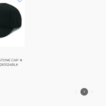
4BLK
STONE CAP キ
261024BLK
1