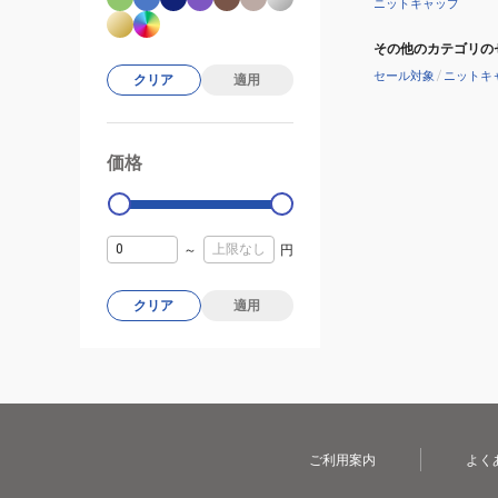
ニットキャップ
その他のカテゴリの
セール対象
/
ニットキ
クリア
適用
価格
99000
0
～
円
クリア
適用
ご利用案内
よく