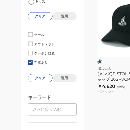
キッズ
ン
ズ)PISTOL
クリア
適用
STONE
CAP
キ
セール
ャ
ブ
アウトレット
ッ
ラ
ッ
プ
クーポン対象
ク
26SPVCP26102
在庫あり
ボルコム
(メンズ)PISTOL 
クリア
適用
ャップ 26SPVCP
￥4,620
（税込）
42
ポイント
キーワード