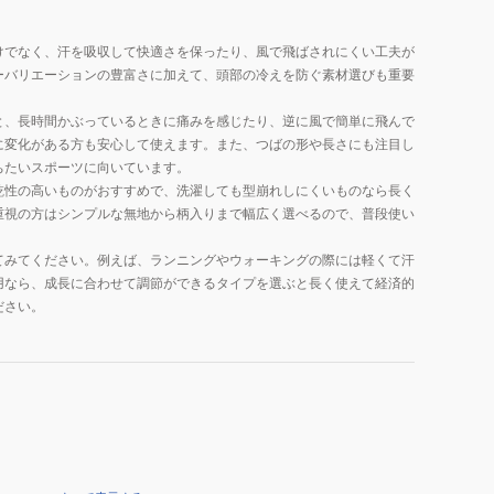
けでなく、汗を吸収して快適さを保ったり、風で飛ばされにくい工夫が
ーバリエーションの豊富さに加えて、頭部の冷えを防ぐ素材選びも重要
と、長時間かぶっているときに痛みを感じたり、逆に風で簡単に飛んで
に変化がある方も安心して使えます。また、つばの形や長さにも注目し
ちたいスポーツに向いています。
乾性の高いものがおすすめで、洗濯しても型崩れしにくいものなら長く
重視の方はシンプルな無地から柄入りまで幅広く選べるので、普段使い
てみてください。例えば、ランニングやウォーキングの際には軽くて汗
用なら、成長に合わせて調節ができるタイプを選ぶと長く使えて経済的
ださい。