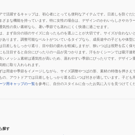
アで活躍するキャップは、初心者にとっても便利なアイテムです。日差しを防ぐだ
まざまな機能を持っています。特に女性の場合は、デザインのかわいらしさやカラ
通気性の良い素材なら、暑い季節でも蒸れにくく快適に過ごせます。
は、まず自分の頭のサイズに合ったものを選ぶことが大切です。サイズが合わない
があります。調整可能なベルトがついているタイプなら、成長途中の子どもや体型
は日差しをしっかり遮り、目や顔の疲れを軽減しますが、狭いつばは視野を広く保
にも注目すると自分にぴったりの一品が見つかります。汗をかくシーンでは吸汗速
良いメッシュ素材は通気性が高いため、蒸れやすい季節にぴったりです。デザイン
気軽に取り入れられます。
ずは用途や季節をイメージしながら、サイズ調整やつばの形、素材の特徴を押さえ
もの、アウトドアでは日差しをしっかり遮る広いつば付きが適しています。子ども
ーツ用キャップの一覧
を参考に、自分のスタイルに合ったお気に入りを見つけてく
ら探す