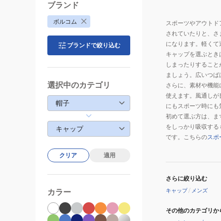
ブランド
ボルコム
スポーツやアウトド
されていたりと、さ
になります。軽くて
ブランドで絞り込む
キャップを選ぶとき
しまったりすること
ましょう。広いつば
選択中のカテゴリ
さらに、素材や機能
使えます。風通しが
帽子
にもスポーツ時にも
初めて選ぶ方は、ま
をしっかり吸収する
キャップ
です。こちらの
スポ
クリア
適用
さらに絞り込む
キャップ
/
メンズ
カラー
その他のカテゴリか