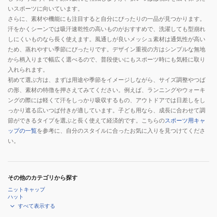
いスポーツに向いています。
さらに、素材や機能にも注目すると自分にぴったりの一品が見つかります。
汗をかくシーンでは吸汗速乾性の高いものがおすすめで、洗濯しても型崩れ
しにくいものなら長く使えます。風通しが良いメッシュ素材は通気性が高い
ため、蒸れやすい季節にぴったりです。デザイン重視の方はシンプルな無地
から柄入りまで幅広く選べるので、普段使いにもスポーツ時にも気軽に取り
入れられます。
初めて選ぶ方は、まずは用途や季節をイメージしながら、サイズ調整やつば
の形、素材の特徴を押さえてみてください。例えば、ランニングやウォーキ
ングの際には軽くて汗をしっかり吸収するもの、アウトドアでは日差しをし
っかり遮る広いつば付きが適しています。子ども用なら、成長に合わせて調
節ができるタイプを選ぶと長く使えて経済的です。こちらの
スポーツ用キャ
ップの一覧
を参考に、自分のスタイルに合ったお気に入りを見つけてくださ
い。
その他のカテゴリから探す
ニットキャップ
ハット
すべて表示する