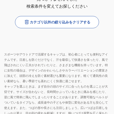
検索条件を変えてお探しください
カテゴリ以外の絞り込みをクリアする
スポーツやアウトドアで活躍するキャップは、初心者にとっても便利なアイ
テムです。日差しを防ぐだけでなく、汗を吸収して快適さを保ったり、風で
飛ばされにくい工夫がされていたりと、さまざまな機能を持っています。特
に女性の場合は、デザインのかわいらしさやカラーバリエーションの豊富さ
に加えて、頭部の冷えを防ぐ素材選びも重要になります。軽くて通気性の良
い素材なら、暑い季節でも蒸れにくく快適に過ごせます。
キャップを選ぶときは、まず自分の頭のサイズに合ったものを選ぶことが大
切です。サイズが合わないと、長時間かぶっているときに痛みを感じたり、
逆に風で簡単に飛んでしまったりすることがあります。調整可能なベルトが
ついているタイプなら、成長途中の子どもや体型に変化がある方も安心して
使えます。また、つばの形や長さにも注目しましょう。広いつばは日差しを
しっかり遮り、目や顔の疲れを軽減しますが、狭いつばは視野を広く保ちた