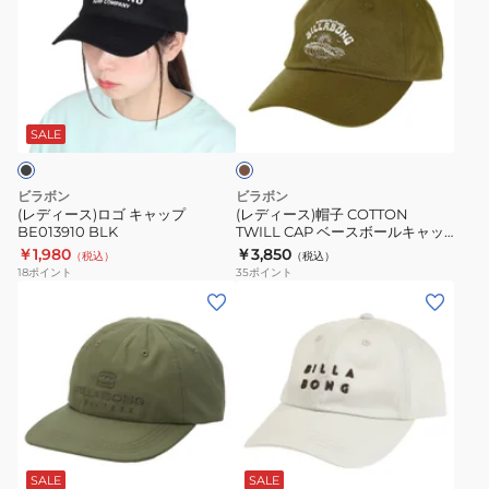
ィ
ィ
ー
ー
ス)
ス)
ロ
帽
カ
ゴ
子
ー
キ
COTTON
キ
SALE
ャ
TWILL
ッ
CAP
ビラボン
ビラボン
プ
ベ
(レディース)ロゴ キャップ
(レディース)帽子 COTTON
BE013910 BLK
TWILL CAP ベースボールキャッ
BE013910
ー
プ BD013972 AVO
￥1,980
￥3,850
（税込）
（税込）
BLK
ス
18
ポイント
35
ポイント
ボ
(メ
(レ
ー
ン
デ
ル
ズ)
ィ
キ
帽
ー
ャ
子
ス)
ッ
ADIV.
キ
ブ
ホ
プ
SURFTREK
ャ
ワ
BD013972
キ
ッ
SALE
SALE
イ