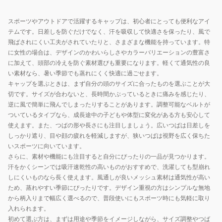
グ
グ
バ
バ
スポーツやアウトドアで活躍するキャップは、初心者にとっても便利なアイ
イ
イ
テムです。日差しを防ぐだけでなく、汗を吸収して快適さを保ったり、風で
ザ
ザ
飛ばされにくい工夫がされていたりと、さまざまな機能を持っています。特
ー
ー
に女性の場合は、デザインのかわいらしさやカラーバリエーションの豊富さ
に加えて、頭部の冷えを防ぐ素材選びも重要になります。軽くて通気性の良
BD013911
BD013911
い素材なら、暑い季節でも蒸れにくく快適に過ごせます。
GKZ0
BRK
キャップを選ぶときは、まず自分の頭のサイズに合ったものを選ぶことが大
切です。サイズが合わないと、長時間かぶっているときに痛みを感じたり、
逆に風で簡単に飛んでしまったりすることがあります。調整可能なベルトが
ついているタイプなら、成長途中の子どもや体型に変化がある方も安心して
使えます。また、つばの形や長さにも注目しましょう。広いつばは日差しを
しっかり遮り、目や顔の疲れを軽減しますが、狭いつばは視野を広く保ちた
いスポーツに向いています。
さらに、素材や機能にも注目すると自分にぴったりの一品が見つかります。
汗をかくシーンでは吸汗速乾性の高いものがおすすめで、洗濯しても型崩れ
しにくいものなら長く使えます。風通しが良いメッシュ素材は通気性が高い
ため、蒸れやすい季節にぴったりです。デザイン重視の方はシンプルな無地
から柄入りまで幅広く選べるので、普段使いにもスポーツ時にも気軽に取り
入れられます。
初めて選ぶ方は、まずは用途や季節をイメージしながら、サイズ調整やつば