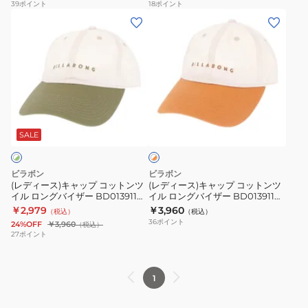
39
ポイント
18
ポイント
(レ
(レ
デ
デ
ィ
ィ
ー
ー
ス)
ス)
キ
キ
ホ
ャ
ャ
ワ
ッ
ッ
SALE
イ
ト
プ
プ
×
コ
コ
オ
ビラボン
ビラボン
ッ
ッ
レ
(レディース)キャップ コットンツ
(レディース)キャップ コットンツ
ン
イル ロングバイザー BD013911
イル ロングバイザー BD013911
ト
ト
ジ
GKZ0
BRK
￥2,979
￥3,960
（税込）
（税込）
ン
ン
36
ポイント
24%OFF
￥3,960
（税込）
ツ
ツ
27
ポイント
イ
イ
ル
ル
1
ロ
ロ
ン
ン