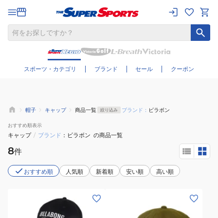
さらに絞り込む
スポーツ・カテゴリ
ブランド
セール
クーポン
帽子
キャップ
商品一覧
ブランド：
ビラボン
絞り込み
おすすめ
順表示
キャップ
/
ブランド
ビラボン
の商品一覧
8
件
おすすめ順
人気順
新着順
安い順
高い順
(レ
(レ
デ
デ