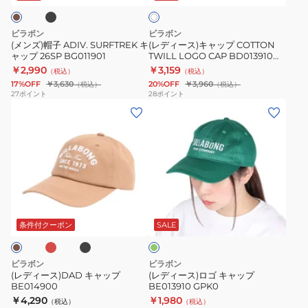
AVO
ト
ャ
プ
ッ
COTTON
ビラボン
ビラボン
プ
TWILL
(メンズ)帽子 ADIV. SURFTREK キ
(レディース)キャップ COTTON
ャップ 26SP BG011901
TWILL LOGO CAP BD013910
26SP
LOGO
SCS
￥2,990
￥3,159
（税込）
（税込）
BG011901
CAP
17%OFF
￥3,630
20%OFF
￥3,960
（税込）
（税込）
BD013910
27
ポイント
28
ポイント
(レ
(レ
SCS
デ
デ
ィ
ィ
ー
ー
ス)DAD
ス)
キ
ロ
エ
ブ
グ
ャ
ゴ
ラ
リ
ッ
ッ
キ
ー
条件付クーポン
SALE
ク
ン
プ
ャ
BE014900
ッ
ビラボン
ビラボン
プ
(レディース)DAD キャップ
(レディース)ロゴ キャップ
BE014900
BE013910 GPK0
BE013910
￥4,290
￥1,980
（税込）
（税込）
GPK0