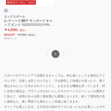
サ
155251051002-
パ
条件付クーポン
SALE
ン
GREY
ネ
ガ
ス
ル
エックスガール
ー
ポ
フ
(レディース)帽子 サンガード キャ
ップ ピンク 155251051003-PINK
ド
ー
ァ
UPF50+ 撥水 防風 サンガード 日
￥4,990
（税込）
キ
ツ
ッ
除け 日焼け対策 シンプル
30%OFF
￥7,150
（税込）
ャ
キ
シ
45
ポイント
ッ
ャ
ョ
プ
ッ
ン
1
ピ
プ
お
ン
UPF50+
し
ク
日
ゃ
155251051003-
焼
れ
スポーツやアウトドアで活躍するキャップは、初心者にとっても便利なアイ
PINK
け
ス
テムです。日差しを防ぐだけでなく、汗を吸収して快適さを保ったり、風で
UPF50+
対
ト
飛ばされにくい工夫がされていたりと、さまざまな機能を持っています。特
撥
策
系
に女性の場合は、デザインのかわいらしさやカラーバリエーションの豊富さ
に加えて、頭部の冷えを防ぐ素材選びも重要になります。軽くて通気性の良
水
暑
カ
い素材なら、暑い季節でも蒸れにくく快適に過ごせます。
防
さ
ジ
キャップを選ぶときは、まず自分の頭のサイズに合ったものを選ぶことが大
風
対
ュ