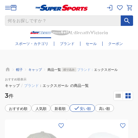
さらに絞り込む
スポーツ・カテゴリ
ブランド
セール
クーポン
帽子
キャップ
商品一覧
ブランド：
エックスガール
絞り込み
おすすめ
順表示
キャップ
/
ブランド
エックスガール
の商品一覧
3
件
おすすめ順
人気順
新着順
安い順
高い順
(レ
(レ
デ
デ