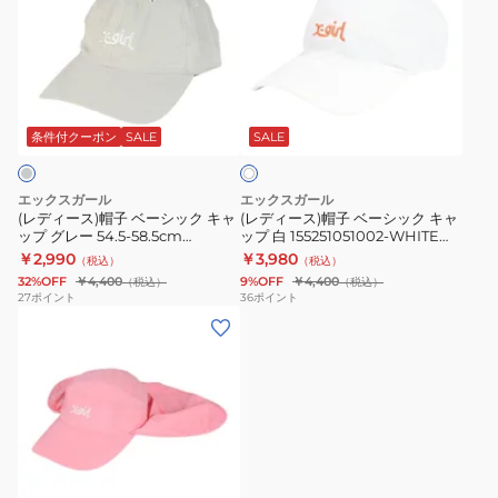
ィ
ィ
ー
ー
ス)
ス)
帽
帽
ホ
子
子
ワ
ベ
ベ
条件付クーポン
SALE
SALE
イ
ト
ー
ー
シ
シ
エックスガール
エックスガール
ッ
ッ
(レディース)帽子 ベーシック キャ
(レディース)帽子 ベーシック キャ
ップ グレー 54.5-58.5cm
ップ 白 155251051002-WHITE
ク
ク
155251051002-GREY スポーツキ
UPF50+ 6パネル ファッション お
￥2,990
￥3,980
（税込）
（税込）
キ
キ
ャップ UPF50+ 日焼け対策 暑さ
しゃれ スト系 カジュアル メッシ
32%OFF
￥4,400
9%OFF
￥4,400
（税込）
（税込）
対策
ュ
ャ
ャ
27
ポイント
36
ポイント
(レ
ッ
ッ
デ
プ
プ
ィ
グ
白
ー
レ
155251051002-
ス)
ー
WHITE
帽
54.5-
UPF50+
子
58.5cm
6