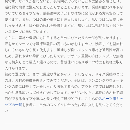
切です。サイズが合わないと、長時間かぶっているときに痛みを感じたり、
サ
策
ア
逆に風で簡単に飛んでしまったりすることがあります。調整可能なベルトが
ン
ル
ついているタイプなら、成長途中の子どもや体型に変化がある方も安心して
ガ
メ
使えます。また、つばの形や長さにも注目しましょう。広いつばは日差しを
ー
ッ
しっかり遮り、目や顔の疲れを軽減しますが、狭いつばは視野を広く保ちた
いスポーツに向いています。
ド
シ
さらに、素材や機能にも注目すると自分にぴったりの一品が見つかります。
日
ュ
汗をかくシーンでは吸汗速乾性の高いものがおすすめで、洗濯しても型崩れ
除
しにくいものなら長く使えます。風通しが良いメッシュ素材は通気性が高い
け
ため、蒸れやすい季節にぴったりです。デザイン重視の方はシンプルな無地
日
から柄入りまで幅広く選べるので、普段使いにもスポーツ時にも気軽に取り
焼
入れられます。
け
初めて選ぶ方は、まずは用途や季節をイメージしながら、サイズ調整やつば
の形、素材の特徴を押さえてみてください。例えば、ランニングやウォーキ
対
ングの際には軽くて汗をしっかり吸収するもの、アウトドアでは日差しをし
策
っかり遮る広いつば付きが適しています。子ども用なら、成長に合わせて調
シ
節ができるタイプを選ぶと長く使えて経済的です。こちらの
スポーツ用キャ
ン
ップの一覧
を参考に、自分のスタイルに合ったお気に入りを見つけてくださ
プ
い。
ル