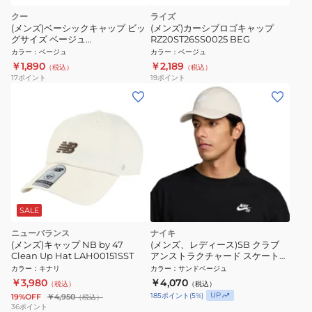
クー
ライズ
(メンズ)ベーシックキャップ ビッ
(メンズ)カーシブロゴキャップ
グサイズ ベージュ
RZ20ST26SS0025 BEG
897CO5ST0006 BEG 吸汗速乾
カラー
：
ベージュ
カラー
：
ベージュ
接触冷感
￥1,890
￥2,189
（税込）
（税込）
17
ポイント
19
ポイント
SALE
ニューバランス
ナイキ
(メンズ)キャップ NB by 47
(メンズ、レディース)SB クラブ
Clean Up Hat LAH00151SST
アンストラクチャード スケートボ
ード キャップ HF7278-072
カラー
：
キナリ
カラー
：
サンドベージュ
￥3,980
￥4,070
（税込）
（税込）
UP
185
ポイント
(
5
%)
19%OFF
￥4,950
（税込）
36
ポイント