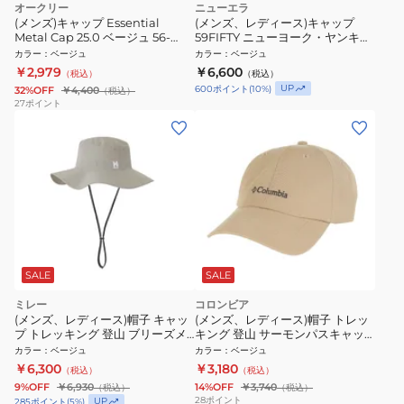
オークリー
ニューエラ
(メンズ)キャップ Essential
(メンズ、レディース)キャップ
Metal Cap 25.0 ベージュ 56-
59FIFTY ニューヨーク・ヤンキー
60cm FOS902035-20J スポーツ
ス ウィート×ホワイト 14525198
カラー
：
ベージュ
カラー
：
ベージュ
キャップ
帽子 57.7cm-59.6cm
￥2,979
￥6,600
（税込）
（税込）
UP
600
ポイント
(
10
%)
32%OFF
￥4,400
（税込）
27
ポイント
SALE
SALE
ミレー
コロンビア
(メンズ、レディース)帽子 キャッ
(メンズ、レディース)帽子 トレッ
プ トレッキング 登山 ブリーズメ
キング 登山 サーモンパスキャッ
ッシュ ハット MIV02223-N3172
プ PU5771 270
カラー
：
ベージュ
カラー
：
ベージュ
￥6,300
￥3,180
（税込）
（税込）
9%OFF
￥6,930
14%OFF
￥3,740
（税込）
（税込）
28
ポイント
UP
285
ポイント
(
5
%)