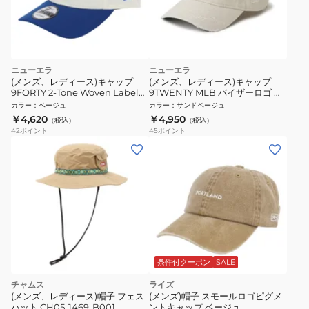
ニューエラ
ニューエラ
(メンズ、レディース)キャップ
(メンズ、レディース)キャップ
9FORTY 2-Tone Woven Label
9TWENTY MLB バイザーロゴ ダ
ロサンゼルス・ドジャース ベージ
メージ ロサンゼルス・ドジャース
カラー
：
ベージュ
カラー
：
サンドベージュ
ュ×青 56-60cm 14667830
ストーン 14745078
￥4,620
￥4,950
（税込）
（税込）
42
ポイント
45
ポイント
条件付クーポン
SALE
チャムス
ライズ
(メンズ、レディース)帽子 フェス
(メンズ)帽子 スモールロゴピグメ
ハット CH05-1469-B001
ントキャップ ベージュ