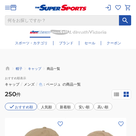
さらに絞り込む
スポーツ・カテゴリ
ブランド
セール
クーポン
帽子
キャップ
商品一覧
おすすめ
順表示
キャップ
/
メンズ
/
色
ベージュ
の商品一覧
250
件
おすすめ順
人気順
新着順
安い順
高い順