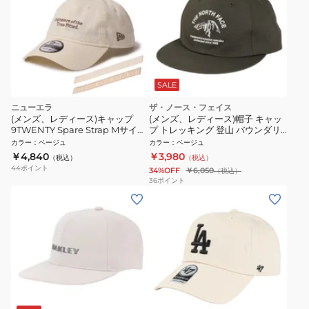
SALE
ニューエラ
ザ・ノース・フェイス
(メンズ、レディース)キャップ
(メンズ、レディース)帽子 キャッ
9TWENTY Spare Strap Mサイズ
プ トレッキング 登山 バウンダリ
(57-61cm) 14668112 14668114
ー キャップ NN02431 N2
カラー
：
ベージュ
カラー
：
ベージュ
14668115 帽子 スポーツキャップ
￥4,840
￥3,980
（税込）
（税込）
44
ポイント
34%OFF
￥6,050
（税込）
36
ポイント