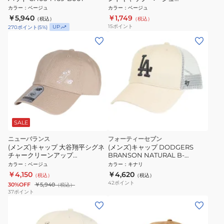
RZ20ST25SS0035 BEG カジュア
カラー
：
ベージュ
カラー
：
ベージュ
ル ファッション おしゃれ スト系
￥5,940
￥1,749
（税込）
（税込）
お出かけ 旅行 デート
15
ポイント
UP
270
ポイント
(
5
%)
SALE
ニューバランス
フォーティーセブン
(メンズ)キャップ 大谷翔平シグネ
(メンズ)キャップ DODGERS
チャークリーンアップ
BRANSON NATURAL B-
AC45173SNW
BRANS12CTP-NTA MLB ロサン
カラー
：
ベージュ
カラー
：
キナリ
ゼルス・ドジャース
￥4,150
￥4,620
（税込）
（税込）
42
ポイント
30%OFF
￥5,940
（税込）
37
ポイント