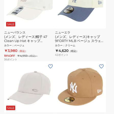
SALE
ニューバランス
ニューエラ
(メンズ、レディース)帽子 47
(メンズ、レディース)キャップ
Clean Up Hat キャップ
9FORTY MLB ベージュ スウェッ
LAH00151LIN スポーツキャップ
トバンド ロサンゼルス・ドジャー
カラー
：
ベージュ
カラー
：
クリーム
ス 14744855
￥3,980
￥4,620
（税込）
（税込）
42
ポイント
19%OFF
￥4,950
（税込）
36
ポイント
SALE