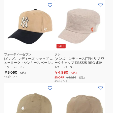
SALE
フォーティーセブン
クレ
(メンズ、レディース)キャップ ニ
(メンズ、レディース)TPN リブ ワ
ューヨーク・ヤンキース ベージュ
ークキャップ RB3325 BEG 速乾
55-59cmA B-USMDT17USS-KH
カラー
：
ベージュ
カラー
：
ベージュ
14858469 スポーツキャップ
￥5,060
￥4,980
（税込）
（税込）
46
ポイント
5%OFF
￥5,280
（税込）
45
ポイント