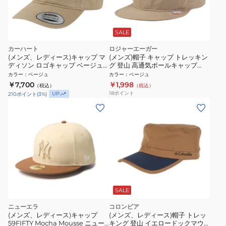
SALE
カーハート
ロジャーエーガー
(メンズ、レディース)キャップ マ
(メンズ)帽子 キャップ トレッキン
ディソン ロゴキャップ ベージュ
グ 登山 高通気ボールキャップ
56-60cm I0237501Q5XX25FW
RE26SST5700007 BEG
カラー
：
ベージュ
カラー
：
ベージュ
スポーツキャップ
￥7,700
￥1,998
（税込）
（税込）
18
ポイント
UP
210
ポイント
(
3
%)
SALE
ニューエラ
コロンビア
(メンズ、レディース)キャップ
(メンズ、レディース)帽子 トレッ
59FIFTY Mocha Mousse ニュー
キング 登山 イエロードックマウ