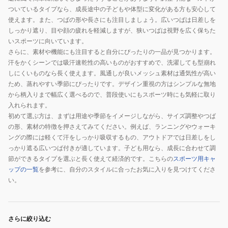
ついているタイプなら、成長途中の子どもや体型に変化がある方も安心して
使えます。また、つばの形や長さにも注目しましょう。広いつばは日差しを
しっかり遮り、目や顔の疲れを軽減しますが、狭いつばは視野を広く保ちた
いスポーツに向いています。
さらに、素材や機能にも注目すると自分にぴったりの一品が見つかります。
汗をかくシーンでは吸汗速乾性の高いものがおすすめで、洗濯しても型崩れ
しにくいものなら長く使えます。風通しが良いメッシュ素材は通気性が高い
ため、蒸れやすい季節にぴったりです。デザイン重視の方はシンプルな無地
から柄入りまで幅広く選べるので、普段使いにもスポーツ時にも気軽に取り
入れられます。
初めて選ぶ方は、まずは用途や季節をイメージしながら、サイズ調整やつば
の形、素材の特徴を押さえてみてください。例えば、ランニングやウォーキ
ングの際には軽くて汗をしっかり吸収するもの、アウトドアでは日差しをし
っかり遮る広いつば付きが適しています。子ども用なら、成長に合わせて調
節ができるタイプを選ぶと長く使えて経済的です。こちらの
スポーツ用キャ
ップの一覧
を参考に、自分のスタイルに合ったお気に入りを見つけてくださ
い。
さらに絞り込む