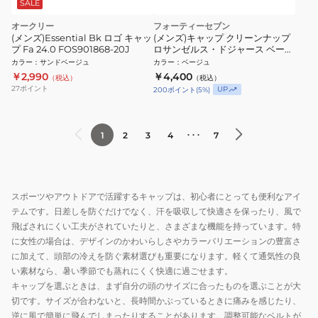
SALE
オークリー
フォーティーセブン
(メンズ)Essential Bk ロゴ キャッ
(メンズ)キャップ クリーンナップ
プ Fa 24.0 FOS901868-20J
ロサンゼルス・ドジャース ベージ
ュ 55-59cm B-RGW12GWS-NTB
カラー
：
サンドベージュ
カラー
：
ベージュ
14751213 スポーツキャップ 帽子
￥2,990
￥4,400
（税込）
（税込）
27
ポイント
UP
200
ポイント
(
5
%)
･･･
1
2
3
4
7
スポーツやアウトドアで活躍するキャップは、初心者にとっても便利なアイ
テムです。日差しを防ぐだけでなく、汗を吸収して快適さを保ったり、風で
飛ばされにくい工夫がされていたりと、さまざまな機能を持っています。特
に女性の場合は、デザインのかわいらしさやカラーバリエーションの豊富さ
に加えて、頭部の冷えを防ぐ素材選びも重要になります。軽くて通気性の良
い素材なら、暑い季節でも蒸れにくく快適に過ごせます。
キャップを選ぶときは、まず自分の頭のサイズに合ったものを選ぶことが大
切です。サイズが合わないと、長時間かぶっているときに痛みを感じたり、
逆に風で簡単に飛んでしまったりすることがあります。調整可能なベルトが