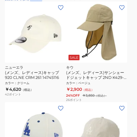
SALE
ニューエラ
キウ
(メンズ、レディース)キャップ
(メンズ、レディース)サンシェー
920 CLNE CRM 261 14745116
ドジェットキャップ 2ND K429-
911
カラー
：
クリーム
カラー
：
ベージュ
￥4,620
￥2,900
（税込）
（税込）
42
ポイント
24%OFF
￥3,850
（税込）
26
ポイント