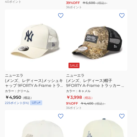
40
ポイント
39%OFF
￥6,600
（税込）
36
ポイント
SALE
ニューエラ
ニューエラ
(メンズ、レディース)メッシュキ
(メンズ、レディース)帽子
ャップ 9FORTY A-Frame トラッ
9FORTY A-Frame トラッカー ル
カー ニューヨーク・ヤンキース
ープ Angler's Club Ripple Logo
カラー
：
クリーム
カラー
：
キャメル
MLB Embroidered Mesh 白
14774380
￥4,950
￥3,998
（税込）
（税込）
14744898
UP
225
ポイント
(
5
%)
9%OFF
￥4,400
（税込）
36
ポイント