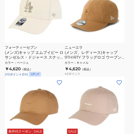
フォーティーセブン
ニューエラ
(メンズ)キャップ エムブイピー ロ
(メンズ、レディース)キャップ
サンゼルス・ドジャース スナップ
9THIRTY フラッグロゴ ウーブン
バックコレクション ナチュラル
パッチ Washed Duck 14745099
カラー
：
ベージュ
カラー
：
キャメル
56-60cm 14858391
￥4,620
￥4,620
（税込）
（税込）
42
ポイント
UP
210
ポイント
(
5
%)
条件付クーポン
SALE
SALE