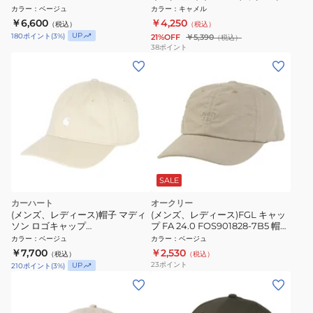
ヨーク・ヤンキース 14745151
ンテンキャップ PU5701 257
カラー
：
ベージュ
カラー
：
キャメル
￥6,600
￥4,250
（税込）
（税込）
UP
180
ポイント
(
3
%)
21%OFF
￥5,390
（税込）
38
ポイント
SALE
カーハート
オークリー
(メンズ、レディース)帽子 マディ
(メンズ、レディース)FGL キャッ
ソン ロゴキャップ
プ FA 24.0 FOS901828-7B5 帽子
I0367303M7XX26SS
ベージュ UVカット 撥水 防風
カラー
：
ベージュ
カラー
：
ベージュ
￥7,700
￥2,530
（税込）
（税込）
23
ポイント
UP
210
ポイント
(
3
%)