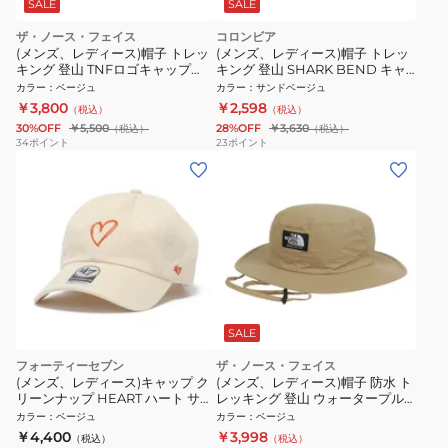
SALE
SALE
ザ・ノース・フェイス
コロンビア
(メンズ、レディース)帽子 トレッ
(メンズ、レディース)帽子 トレッ
キング 登山 TNFロゴキャップ
キング 登山 SHARK BEND キャ
NN02642 CK
ップ PU5753 270
カラー
：
ベージュ
カラー
：
サンドベージュ
￥3,800
￥2,598
（税込）
（税込）
30%OFF
￥5,500
28%OFF
￥3,630
（税込）
（税込）
34
ポイント
23
ポイント
SALE
フォーティーセブン
ザ・ノース・フェイス
(メンズ、レディース)キャップ ク
(メンズ、レディース)帽子 防水 ト
リーンナップ HEART ハート サン
レッキング 登山 ウォータープル
ドストーム 14920372
ーフ ホライズンハット NN02544
カラー
：
ベージュ
カラー
：
ベージュ
KT
￥4,400
￥3,998
（税込）
（税込）