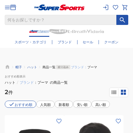
さらに絞り込む
スポーツ・カテゴリ
ブランド
セール
クーポン
帽子
ハット
商品一覧
ブランド：
プーマ
絞り込み
おすすめ
順表示
ハット
/
ブランド
プーマ
の商品一覧
2
件
おすすめ順
人気順
新着順
安い順
高い順
(メ
(メ
ン
ン