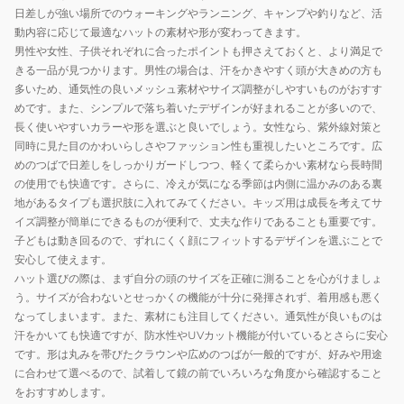
日差しが強い場所でのウォーキングやランニング、キャンプや釣りなど、活
動内容に応じて最適なハットの素材や形が変わってきます。
男性や女性、子供それぞれに合ったポイントも押さえておくと、より満足で
きる一品が見つかります。男性の場合は、汗をかきやすく頭が大きめの方も
多いため、通気性の良いメッシュ素材やサイズ調整がしやすいものがおすす
めです。また、シンプルで落ち着いたデザインが好まれることが多いので、
長く使いやすいカラーや形を選ぶと良いでしょう。女性なら、紫外線対策と
同時に見た目のかわいらしさやファッション性も重視したいところです。広
めのつばで日差しをしっかりガードしつつ、軽くて柔らかい素材なら長時間
の使用でも快適です。さらに、冷えが気になる季節は内側に温かみのある裏
地があるタイプも選択肢に入れてみてください。キッズ用は成長を考えてサ
イズ調整が簡単にできるものが便利で、丈夫な作りであることも重要です。
子どもは動き回るので、ずれにくく顔にフィットするデザインを選ぶことで
安心して使えます。
ハット選びの際は、まず自分の頭のサイズを正確に測ることを心がけましょ
う。サイズが合わないとせっかくの機能が十分に発揮されず、着用感も悪く
なってしまいます。また、素材にも注目してください。通気性が良いものは
汗をかいても快適ですが、防水性やUVカット機能が付いているとさらに安心
です。形は丸みを帯びたクラウンや広めのつばが一般的ですが、好みや用途
に合わせて選べるので、試着して鏡の前でいろいろな角度から確認すること
をおすすめします。