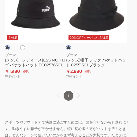
ズ、
ズ)
レ
帽
デ
子
ィ
テ
ホ
ブ
ー
ッ
ラ
ス)ESS
ク
ッ
SALE
20%OFFクーポン
SALE
ク
NO.1
バ
ロ
ケ
プーマ
プーマ
ゴ
ッ
(メンズ、レディース)ESS NO.1 ロ
(メンズ)帽子 テック バケットハッ
ゴ バケットハット EC02536501
ト 02551501 ブラック
バ
ト
EC02536502
￥1,980
￥2,880
（税込）
（税込）
ケ
ハ
18
ポイント
26
ポイント
ッ
ッ
ト
ト
ハ
02551501
1
ッ
ブ
ト
ラ
EC02536501
ッ
スポーツやアウトドアで快適に過ごすためには、頭を守りながらも蒸れにく
EC02536502
ク
く、動きやすい帽子が欠かせません。特に初心者の方がハットを選ぶとき
は、どんなシーンで使いたいのかをまず考えることが大切です。たとえば、