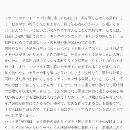
お
地
ト
ト
し
シ
898CO6ST0007
898CO6ST0007
ゃ
ン
スポーツやアウトドアで快適に過ごすためには、頭を守りながらも蒸れにく
NTL
BLK
れ
く、動きやすい帽子が欠かせません。特に初心者の方がハットを選ぶとき
プ
は、どんなシーンで使いたいのかをまず考えることが大切です。たとえば、
シ
ル
日差しが強い場所でのウォーキングやランニング、キャンプや釣りなど、活
ン
動内容に応じて最適なハットの素材や形が変わってきます。
プ
男性や女性、子供それぞれに合ったポイントも押さえておくと、より満足で
ル
きる一品が見つかります。男性の場合は、汗をかきやすく頭が大きめの方も
多いため、通気性の良いメッシュ素材やサイズ調整がしやすいものがおすす
めです。また、シンプルで落ち着いたデザインが好まれることが多いので、
長く使いやすいカラーや形を選ぶと良いでしょう。女性なら、紫外線対策と
同時に見た目のかわいらしさやファッション性も重視したいところです。広
めのつばで日差しをしっかりガードしつつ、軽くて柔らかい素材なら長時間
の使用でも快適です。さらに、冷えが気になる季節は内側に温かみのある裏
地があるタイプも選択肢に入れてみてください。キッズ用は成長を考えてサ
イズ調整が簡単にできるものが便利で、丈夫な作りであることも重要です。
子どもは動き回るので、ずれにくく顔にフィットするデザインを選ぶことで
安心して使えます。
ハット選びの際は、まず自分の頭のサイズを正確に測ることを心がけましょ
う。サイズが合わないとせっかくの機能が十分に発揮されず、着用感も悪く