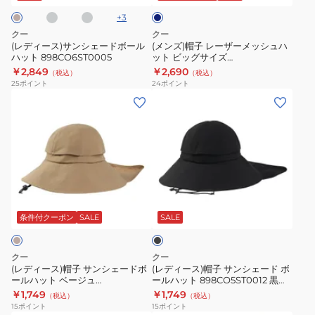
グ
カ
ズ
ブ
ェ
ー
+
3
ル
ッ
897CO5ST0008
ー
メ
ー
クー
クー
ト
吸
ド
ッ
(レディース)サンシェードボール
(メンズ)帽子 レーザーメッシュハ
紫
汗
ハット 898CO6ST0005
ット ビッグサイズ
ボ
シ
897CO5ST0008 CGRY 吸汗速乾
￥2,849
￥2,690
外
速
（税込）
（税込）
ー
ュ
接触冷感 暑さ対策 熱中症対策
25
ポイント
24
ポイント
線
乾
ル
ハ
(レ
(レ
対
接
ハ
ッ
デ
デ
策
触
ッ
ト
ィ
ィ
吸
冷
ト
ビ
ー
ー
汗
感
898CO6ST0005
ッ
ス)
ス)
速
暑
グ
帽
帽
乾
さ
ブ
サ
子
子
ラ
接
対
イ
サ
サ
ッ
条件付クーポン
SALE
SALE
触
策
ズ
ク
ン
ン
冷
熱
897CO5ST0008
シ
シ
クー
クー
感
中
CGRY
ェ
ェ
(レディース)帽子 サンシェードボ
(レディース)帽子 サンシェード ボ
暑
症
吸
ールハット ベージュ
ールハット 898CO5ST0012 黒
ー
ー
898CO5ST0012 BEG UVカット
BLK UVカット 吸汗速乾 接触冷感
さ
対
￥1,749
￥1,749
汗
（税込）
（税込）
ド
ド
吸汗速乾 接触冷感 暑さ対策
暑さ対策 熱中症対策 お出かけ
15
ポイント
15
ポイント
対
策
速