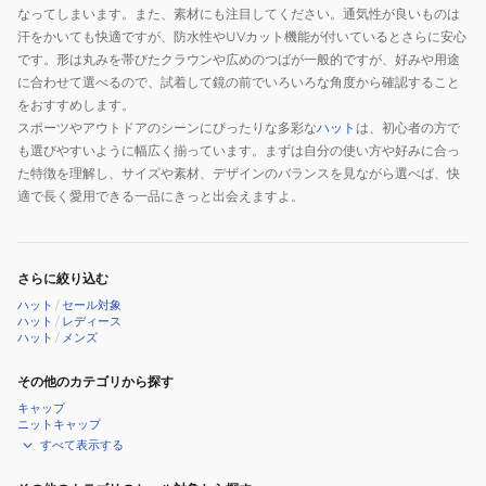
なってしまいます。また、素材にも注目してください。通気性が良いものは
汗をかいても快適ですが、防水性やUVカット機能が付いているとさらに安心
です。形は丸みを帯びたクラウンや広めのつばが一般的ですが、好みや用途
に合わせて選べるので、試着して鏡の前でいろいろな角度から確認すること
をおすすめします。
スポーツやアウトドアのシーンにぴったりな多彩な
ハット
は、初心者の方で
も選びやすいように幅広く揃っています。まずは自分の使い方や好みに合っ
た特徴を理解し、サイズや素材、デザインのバランスを見ながら選べば、快
適で長く愛用できる一品にきっと出会えますよ。
さらに絞り込む
ハット
/
セール対象
ハット
/
レディース
ハット
/
メンズ
その他のカテゴリから探す
キャップ
ニットキャップ
すべて表示する