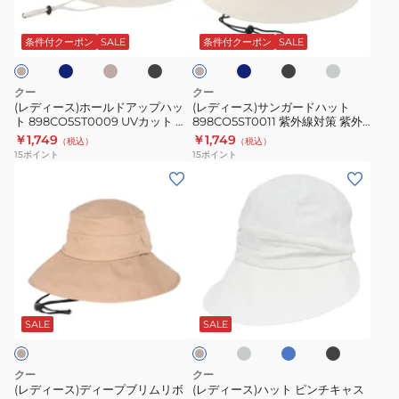
ネ
ベ
ブ
ネ
ブ
チ
乾
冷
キ
紫
ー
ン
ー
ラ
イ
ラ
ャ
ナ
接
感
外
ジ
ッ
ビ
ッ
コ
ル
ガ
リ
条件付クーポン
SALE
条件付クーポン
SALE
触
暑
ュ
ク
ー
ク
ー
線
ド
ー
ル
冷
さ
対
ア
ド
グ
クー
クー
感
対
レ
策
ッ
ハ
(レディース)ホールドアップハッ
(レディース)サンガードハット
ー
暑
策
紫
ト 898CO5ST0009 UVカット 紫
898CO5ST0011 紫外線対策 紫外
プ
ッ
外線対策 紫外線予防 吸汗速乾 接
線予防 吸汗速乾 接触冷感 シンプ
さ
熱
￥1,749
￥1,749
外
（税込）
（税込）
ハ
ト
触冷感 カジュアル おしゃれ シン
ル 庭仕事 畑仕事 無地 シンプル
15
ポイント
15
ポイント
対
中
線
プル
ッ
898CO5ST0011
(レ
(レ
策
症
予
ト
紫
デ
デ
対
防
898CO5ST0009
外
ィ
ィ
策
吸
UV
線
ー
ー
お
汗
カ
対
ス)
ス)
出
速
ッ
策
デ
ハ
か
ラ
サ
ブ
乾
キ
ト
紫
ィ
ッ
イ
ッ
ラ
け
ナ
接
紫
外
ト
ク
ッ
ー
ト
リ
SALE
SALE
触
グ
ス
ク
外
線
プ
ピ
レ
冷
線
予
ブ
ン
ー
クー
クー
感
対
防
リ
チ
(レディース)ディープブリムリボ
(レディース)ハット ピンチキャス
シ