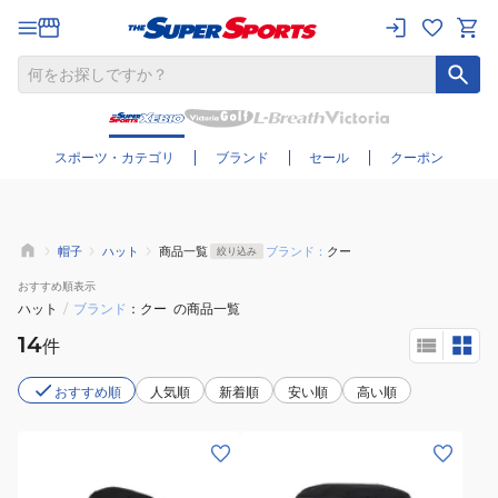
さらに絞り込む
スポーツ・カテゴリ
ブランド
セール
クーポン
帽子
ハット
商品一覧
ブランド：
クー
絞り込み
おすすめ
順表示
ハット
/
ブランド
クー
の商品一覧
14
件
おすすめ順
人気順
新着順
安い順
高い順
(レ
(メ
デ
ン