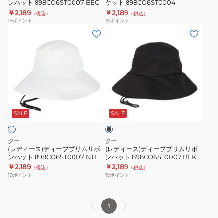
策
吸
ンハット 898CO6ST0007 BEG
ケット 898CO6ST0004
ム
キ
ン
￥2,189
￥2,189
紫
汗
（税込）
（税込）
リ
ャ
19
ポイント
19
ポイント
プ
外
速
ボ
ス
(レ
(レ
ル
線
乾
ン
ケ
デ
デ
庭
予
接
ハ
ッ
ィ
ィ
仕
防
触
ッ
ト
ー
ー
事
吸
冷
ト
898CO6ST0004
ス)
ス)
畑
汗
感
898CO6ST0007
デ
デ
仕
速
シ
ブ
BEG
ィ
ィ
事
ラ
乾
ン
ー
ー
ッ
SALE
SALE
接
プ
ク
プ
プ
触
ル
ブ
ブ
クー
クー
冷
庭
リ
リ
(レディース)ディープブリムリボ
(レディース)ディープブリムリボ
感
仕
ンハット 898CO6ST0007 NTL
ンハット 898CO6ST0007 BLK
ム
ム
カ
事
￥2,189
￥2,189
（税込）
（税込）
リ
リ
19
ポイント
19
ポイント
ジ
畑
ボ
ボ
ュ
仕
ン
ン
ア
事
ハ
ハ
1
ル
無
ッ
ッ