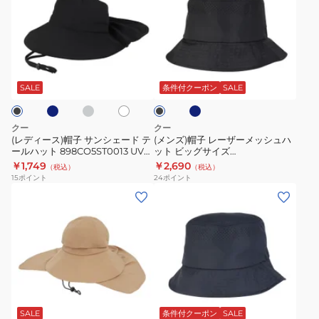
ィ
ズ)
ー
帽
ス)
子
帽
レ
ネ
チ
ネ
ホ
ブ
子
ー
ャ
イ
ワ
ラ
コ
ビ
サ
ザ
イ
ッ
SALE
条件付クーポン
SALE
ー
ー
ト
ク
ン
ー
シ
メ
クー
クー
ェ
ッ
(レディース)帽子 サンシェード テ
(メンズ)帽子 レーザーメッシュハ
ールハット 898CO5ST0013 UVカ
ット ビッグサイズ
ー
シ
ット 紫外線対策 吸汗速乾 接触冷
897CO5ST0008 吸汗速乾 接触冷
￥1,749
￥2,690
（税込）
（税込）
ド
ュ
感 暑さ対策 熱中症対策 お出かけ
感 暑さ対策 熱中症対策 お出かけ
15
ポイント
24
ポイント
ファッション
テ
ハ
(レ
(メ
ー
ッ
デ
ン
ル
ト
ィ
ズ)
ハ
ビ
ー
帽
ッ
ッ
ス)
子
ト
グ
サ
レ
チ
ラ
ダ
898CO5ST0013
サ
ン
ー
イ
ー
UV
イ
ト
シ
ザ
ク
SALE
条件付クーポン
SALE