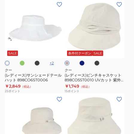
ボ
ボ
(レ
(レ
策
お
乾
ー
ー
デ
デ
熱
出
接
ル
ル
ィ
ィ
中
か
触
ハ
ハ
ー
ー
症
け
冷
ッ
ッ
ス)
ス)
対
フ
感
ト
ト
サ
ピ
策
ァ
ミ
ブ
ネ
ブ
暑
キ
ベ
898CO5ST0012
ン
ン
ラ
イ
ラ
お
ッ
ナ
さ
ー
黒
ッ
ビ
ッ
シ
チ
リ
SALE
条件付クーポン
SALE
出
シ
対
ク
ー
ク
ジ
BLK
ェ
キ
か
ョ
+
2
策
ュ
UV
ー
ャ
け
ン
クー
クー
熱
898CO5ST0012
カ
ド
ス
(レディース)サンシェードテール
(レディース)ピンチキャスケット
中
BEG
ッ
ハット 898CO6ST0006
898CO5ST0010 UVカット 紫外
テ
ケ
線対策 紫外線予防 吸汗速乾 接触
症
￥2,849
￥1,749
UV
ト
（税込）
（税込）
ー
ッ
冷感 シンプル 庭仕事 畑仕事
25
ポイント
15
ポイント
対
カ
吸
ル
ト
(レ
(レ
策
ッ
汗
ハ
898CO5ST0010
デ
デ
ト
速
ッ
UV
ィ
ィ
吸
乾
ト
カ
ー
ー
汗
接
898CO6ST0006
ッ
ス)
ス)
速
触
ト
ホ
サ