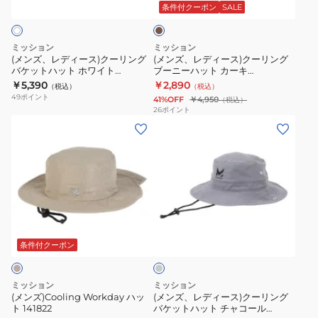
ス)
ス)
ー
111179MIS
キ
条件付クーポン
SALE
ク
ク
リ
軽
ー
ー
ン
量
ミッション
ミッション
リ
リ
グ
通
(メンズ、レディース)クーリング
(メンズ、レディース)クーリング
バケットハット ホワイト
ブーニーハット カーキ
ン
ン
シ
気
111403JP
109401MIS UPF50 紫外線対策 日
￥5,390
￥2,890
（税込）
（税込）
グ
グ
ー
性
焼け対策 軽量 通気性 洗濯可
49
ポイント
41%OFF
￥4,950
（税込）
バ
ブ
109762JP
UPF50
26
ポイント
(メ
(メ
ケ
ー
UPF50+
紫
ン
ン
ッ
ニ
紫
外
ズ)Cooling
ズ、
ト
ー
外
線
Workday
レ
ハ
ハ
線
対
ハ
デ
ッ
ッ
対
策
ッ
ィ
ト
ト
策
冷
チ
ト
ー
ホ
カ
日
却
ャ
141822
ス)
ワ
ー
焼
洗
コ
条件付クーポン
ー
ク
イ
キ
け
濯
ル
ー
ト
109401MIS
対
可
グ
ミッション
ミッション
レ
リ
111403JP
UPF50
策
男
(メンズ)Cooling Workday ハッ
(メンズ、レディース)クーリング
ー
ト 141822
バケットハット チャコール
ン
紫
シ
女