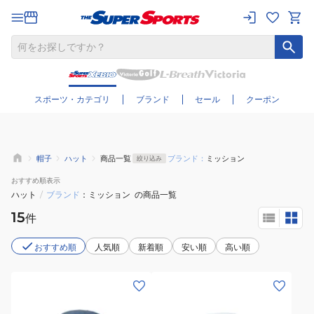
さらに絞り込む
スポーツ・カテゴリ
ブランド
セール
クーポン
帽子
ハット
商品一覧
ブランド：
ミッション
絞り込み
おすすめ
順表示
ハット
/
ブランド
ミッション
の商品一覧
15
件
おすすめ順
人気順
新着順
安い順
高い順
(メ
(メ
ン
ン