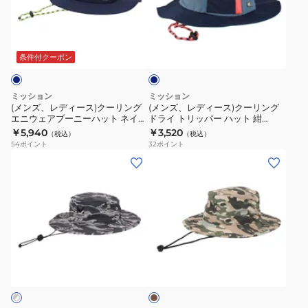
ア
ハ
デ
デ
UPF50
ブ
ッ
ィ
ィ
紫
ネ
ー
ト
ー
ー
イ
外
ニ
111674/111675JP
ス)
ス)
ビ
条件付クーポン
線
ー
UPF50
ー
ク
ク
対
ハ
軽
ー
ー
ミッション
ミッション
策
ッ
量
リ
リ
(メンズ、レディース)クーリング
(メンズ、レディース)クーリング
日
ト
通
エニウェアブーニーハット ネイビ
ドライ トリッパー ハット 紺
ン
ン
ー 111147MIS 冷却 軽量 通気性
111150P 軽量 通気性 UPF50 紫外
焼
￥5,940
￥3,520
ブ
気
（税込）
（税込）
グ
グ
UPF50 紫外線対策 日焼け対策
線対策 冷却 洗濯可 男女兼用
54
ポイント
32
ポイント
け
ラ
性
エ
ド
(メ
(メ
対
ッ
紫
ニ
ラ
ン
ン
策
ク
外
ウ
イ
ズ、
ズ、
冷
111220MIS
線
ェ
ト
レ
レ
却
対
ア
リ
デ
デ
男
策
ブ
ッ
ィ
ィ
女
日
カ
ー
パ
ー
ー
兼
ー
焼
ニ
ー
ス)
ス)
キ
用
け
ー
ハ
ク
ク
対
ハ
ッ
ー
ー