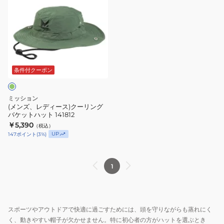
対
可
109076MIS
UPF50
ズ、
策
男
UPF50
紫
レ
日
女
紫
外
デ
焼
兼
外
線
ィ
け
用
線
対
ー
対
対
策
ス)
条件付クーポン
策
策
洗
ク
日
濯
ー
焼
可
ミッション
リ
(メンズ、レディース)クーリング
け
男
バケットハット 141812
ン
対
女
￥5,390
（税込）
グ
策
兼
UP
147
ポイント
(
3
%)
バ
軽
用
ケ
量
ア
ッ
1
通
ウ
ト
気
ト
ハ
性
ド
ッ
洗
ア
スポーツやアウトドアで快適に過ごすためには、頭を守りながらも蒸れにく
ト
濯
軽
く、動きやすい帽子が欠かせません。特に初心者の方がハットを選ぶとき