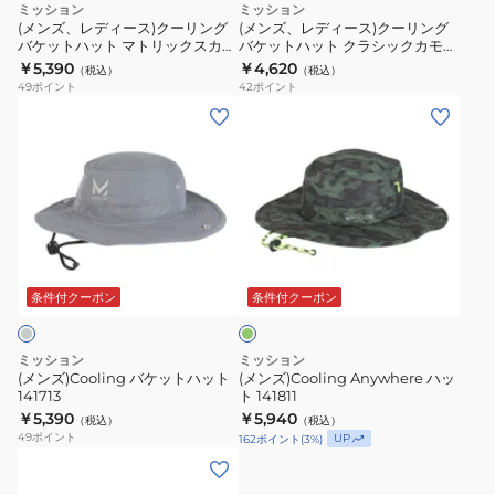
ミッション
ミッション
策
ッ
ト
リ
リ
(メンズ、レディース)クーリング
(メンズ、レディース)クーリング
冷
ト
紺
バケットハット マトリックスカモ
バケットハット クラシックカモ
ン
ン
109076MIS UPF50 紫外線対策
111423JP UPF50 紫外線対策 洗濯
却
￥5,390
￥4,620
ネ
111150P
（税込）
（税込）
グ
グ
日焼け対策 軽量 通気性 洗濯可
可 男女兼用 アウトドア 軽量
49
ポイント
42
ポイント
洗
イ
軽
バ
バ
(メ
(メ
濯
ビ
量
ケ
ケ
ン
ン
可
ー
通
ッ
ッ
ズ)Cooling
ズ)Cooling
男
111147MIS
気
ト
ト
バ
Anywhere
女
冷
性
ハ
ハ
ケ
ハ
兼
却
UPF50
ッ
ッ
ッ
ッ
用
軽
紫
ダ
ト
ト
ト
ト
ー
量
外
マ
ク
ハ
141811
ク
条件付クーポン
条件付クーポン
通
線
ト
ラ
グ
ッ
リ
気
対
リ
シ
ト
ー
ミッション
ミッション
性
策
ッ
ッ
ン
141713
(メンズ)Cooling バケットハット
(メンズ)Cooling Anywhere ハッ
UPF50
冷
ク
ク
141713
ト 141811
紫
却
￥5,390
￥5,940
ス
カ
（税込）
（税込）
49
ポイント
UP
162
ポイント
(
3
%)
外
洗
カ
モ
(メ
線
濯
モ
111423JP
ン