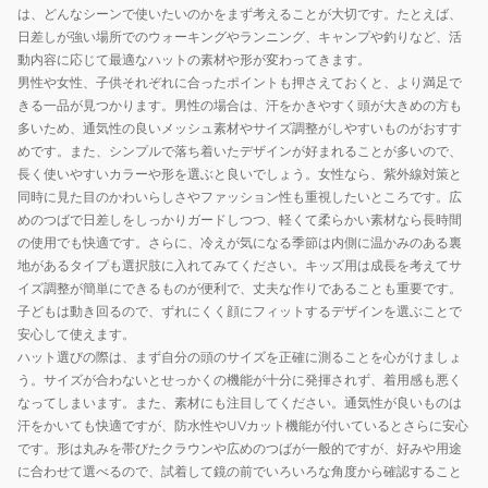
141812
可
量
は、どんなシーンで使いたいのかをまず考えることが大切です。たとえば、
日差しが強い場所でのウォーキングやランニング、キャンプや釣りなど、活
動内容に応じて最適なハットの素材や形が変わってきます。
男性や女性、子供それぞれに合ったポイントも押さえておくと、より満足で
きる一品が見つかります。男性の場合は、汗をかきやすく頭が大きめの方も
多いため、通気性の良いメッシュ素材やサイズ調整がしやすいものがおすす
めです。また、シンプルで落ち着いたデザインが好まれることが多いので、
長く使いやすいカラーや形を選ぶと良いでしょう。女性なら、紫外線対策と
同時に見た目のかわいらしさやファッション性も重視したいところです。広
めのつばで日差しをしっかりガードしつつ、軽くて柔らかい素材なら長時間
の使用でも快適です。さらに、冷えが気になる季節は内側に温かみのある裏
地があるタイプも選択肢に入れてみてください。キッズ用は成長を考えてサ
イズ調整が簡単にできるものが便利で、丈夫な作りであることも重要です。
子どもは動き回るので、ずれにくく顔にフィットするデザインを選ぶことで
安心して使えます。
ハット選びの際は、まず自分の頭のサイズを正確に測ることを心がけましょ
う。サイズが合わないとせっかくの機能が十分に発揮されず、着用感も悪く
なってしまいます。また、素材にも注目してください。通気性が良いものは
汗をかいても快適ですが、防水性やUVカット機能が付いているとさらに安心
です。形は丸みを帯びたクラウンや広めのつばが一般的ですが、好みや用途
に合わせて選べるので、試着して鏡の前でいろいろな角度から確認すること