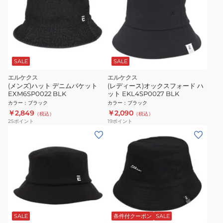
SALE
SALE
エルケクス
エルケクス
(メンズ)ハット デニムバケット
(レディース)オックスフォード ハ
EXM6SP0022 BLK
ット EKL4SP0027 BLK
カラー
：
ブラック
カラー
：
ブラック
￥2,849
￥2,090
（税込）
（税込）
25
ポイント
19
ポイント
SALE
条件付クーポン
SALE