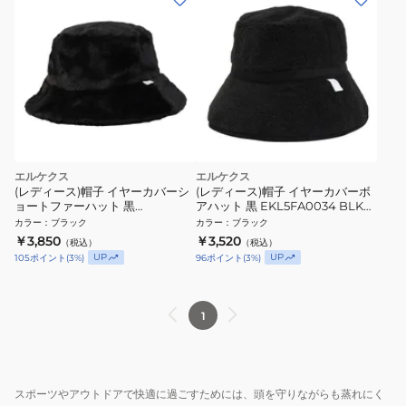
エルケクス
エルケクス
(レディース)帽子 イヤーカバーシ
(レディース)帽子 イヤーカバーボ
ョートファーハット 黒
アハット 黒 EKL5FA0034 BLK
EKL5FA0035 BLK バケットハッ
バケットハット ボア素材 防寒
カラー
：
ブラック
カラー
：
ブラック
ト ボア素材 防寒
￥3,850
￥3,520
（税込）
（税込）
UP
UP
105
ポイント
(
3
%)
96
ポイント
(
3
%)
1
スポーツやアウトドアで快適に過ごすためには、頭を守りながらも蒸れにく