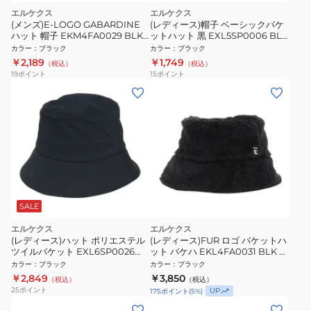
エルケクス
エルケクス
(メンズ)E-LOGO GABARDINE
(レディース)帽子 ベーシックバケ
ハット 帽子 EKM4FA0029 BLK
ットハット 黒 EXL5SP0006 BLK
黒 フリーサイズ
吸汗速乾 サイズ調整 日除け 日焼
カラー
：
ブラック
カラー
：
ブラック
け対策 スポーツキャップ ロゴ
￥2,189
￥1,749
（税込）
（税込）
19
ポイント
15
ポイント
SALE
エルケクス
エルケクス
(レディース)ハット ポリエステル
(レディース)FUR ロゴ バケットハ
ツイルバケット EXL6SP0026
ット バケハ EKL4FA0031 BLK 黒
BLK
フリーサイズ 防寒
カラー
：
ブラック
カラー
：
ブラック
￥2,849
￥3,850
（税込）
（税込）
25
ポイント
UP
175
ポイント
(
5
%)