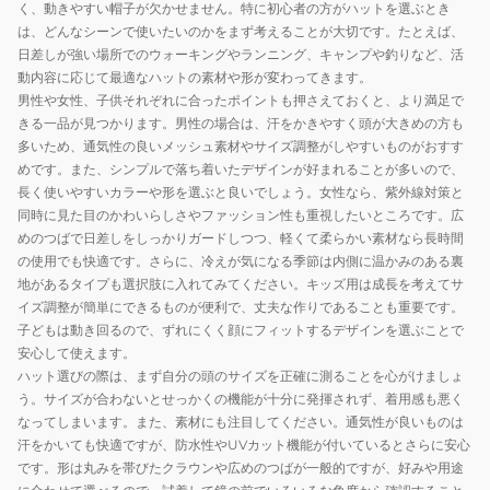
く、動きやすい帽子が欠かせません。特に初心者の方がハットを選ぶとき
は、どんなシーンで使いたいのかをまず考えることが大切です。たとえば、
日差しが強い場所でのウォーキングやランニング、キャンプや釣りなど、活
動内容に応じて最適なハットの素材や形が変わってきます。
男性や女性、子供それぞれに合ったポイントも押さえておくと、より満足で
きる一品が見つかります。男性の場合は、汗をかきやすく頭が大きめの方も
多いため、通気性の良いメッシュ素材やサイズ調整がしやすいものがおすす
めです。また、シンプルで落ち着いたデザインが好まれることが多いので、
長く使いやすいカラーや形を選ぶと良いでしょう。女性なら、紫外線対策と
同時に見た目のかわいらしさやファッション性も重視したいところです。広
めのつばで日差しをしっかりガードしつつ、軽くて柔らかい素材なら長時間
の使用でも快適です。さらに、冷えが気になる季節は内側に温かみのある裏
地があるタイプも選択肢に入れてみてください。キッズ用は成長を考えてサ
イズ調整が簡単にできるものが便利で、丈夫な作りであることも重要です。
子どもは動き回るので、ずれにくく顔にフィットするデザインを選ぶことで
安心して使えます。
ハット選びの際は、まず自分の頭のサイズを正確に測ることを心がけましょ
う。サイズが合わないとせっかくの機能が十分に発揮されず、着用感も悪く
なってしまいます。また、素材にも注目してください。通気性が良いものは
汗をかいても快適ですが、防水性やUVカット機能が付いているとさらに安心
です。形は丸みを帯びたクラウンや広めのつばが一般的ですが、好みや用途