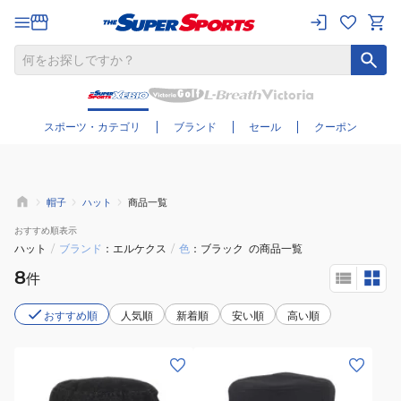
さらに絞り込む
スポーツ・カテゴリ
ブランド
セール
クーポン
帽子
ハット
商品一覧
おすすめ
順表示
ハット
/
ブランド
エルケクス
/
色
ブラック
の商品一覧
8
件
おすすめ順
人気順
新着順
安い順
高い順