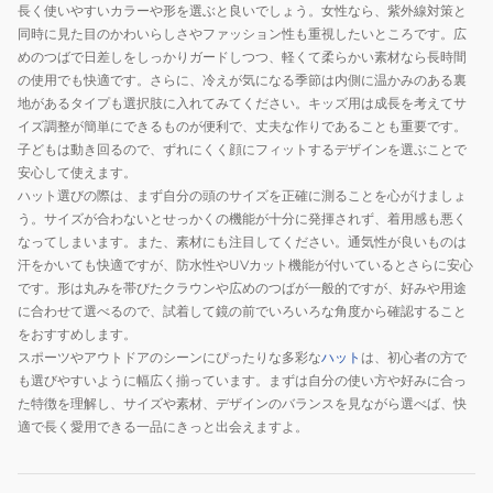
長く使いやすいカラーや形を選ぶと良いでしょう。女性なら、紫外線対策と
同時に見た目のかわいらしさやファッション性も重視したいところです。広
めのつばで日差しをしっかりガードしつつ、軽くて柔らかい素材なら長時間
の使用でも快適です。さらに、冷えが気になる季節は内側に温かみのある裏
地があるタイプも選択肢に入れてみてください。キッズ用は成長を考えてサ
イズ調整が簡単にできるものが便利で、丈夫な作りであることも重要です。
子どもは動き回るので、ずれにくく顔にフィットするデザインを選ぶことで
安心して使えます。
ハット選びの際は、まず自分の頭のサイズを正確に測ることを心がけましょ
う。サイズが合わないとせっかくの機能が十分に発揮されず、着用感も悪く
なってしまいます。また、素材にも注目してください。通気性が良いものは
汗をかいても快適ですが、防水性やUVカット機能が付いているとさらに安心
です。形は丸みを帯びたクラウンや広めのつばが一般的ですが、好みや用途
に合わせて選べるので、試着して鏡の前でいろいろな角度から確認すること
をおすすめします。
スポーツやアウトドアのシーンにぴったりな多彩な
ハット
は、初心者の方で
も選びやすいように幅広く揃っています。まずは自分の使い方や好みに合っ
た特徴を理解し、サイズや素材、デザインのバランスを見ながら選べば、快
適で長く愛用できる一品にきっと出会えますよ。