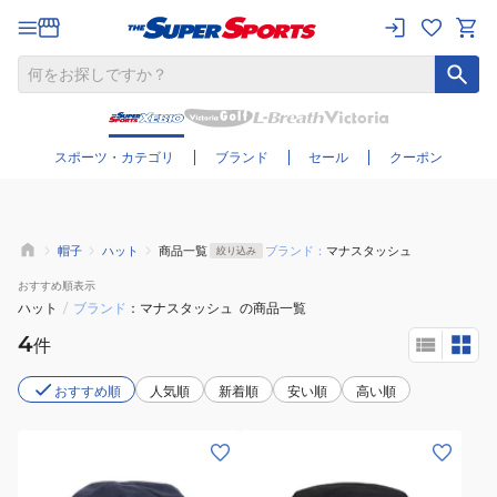
さらに絞り込む
スポーツ・カテゴリ
ブランド
セール
クーポン
帽子
ハット
商品一覧
ブランド：
マナスタッシュ
絞り込み
おすすめ
順表示
ハット
/
ブランド
マナスタッシュ
の商品一覧
4
件
おすすめ順
人気順
新着順
安い順
高い順
(メ
(メ
ン
ン