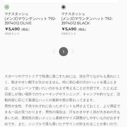
ク
ハ
ハ
ッ
ッ
マナスタッシュ
マナスタッシュ
ト
ト
(メンズ)マウンテンハット 792-
(メンズ)マウンテンハット 792-
3974012 OLIVE
3974012 BLACK
792-
792-
￥5,490
￥5,490
（税込）
（税込）
3974012
3974012
49
ポイント
49
ポイント
OLIVE
BLACK
1
スポーツやアウトドアで快適に過ごすためには、頭を守りながらも蒸れにく
く、動きやすい帽子が欠かせません。特に初心者の方がハットを選ぶとき
は、どんなシーンで使いたいのかをまず考えることが大切です。たとえば、
日差しが強い場所でのウォーキングやランニング、キャンプや釣りなど、活
動内容に応じて最適なハットの素材や形が変わってきます。
男性や女性、子供それぞれに合ったポイントも押さえておくと、より満足で
きる一品が見つかります。男性の場合は、汗をかきやすく頭が大きめの方も
多いため、通気性の良いメッシュ素材やサイズ調整がしやすいものがおすす
めです。また、シンプルで落ち着いたデザインが好まれることが多いので、