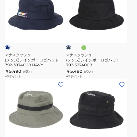
ズ)
ズ)
レ
レ
イ
イ
ン
ン
オ
ブ
ボ
ボ
リ
ラ
ー
ー
ー
ッ
ブ
ク
ロ
ロ
ゴ
ゴ
マナスタッシュ
マナスタッシュ
ハ
ハ
(メンズ)レインボーロゴハット
(メンズ)レインボーロゴハット
792-3974008 NAVY
792-3974008
ッ
ッ
￥5,490
￥5,490
（税込）
（税込）
ト
ト
49
ポイント
49
ポイント
792-
792-
(メ
(メ
3974008
3974008
ン
ン
NAVY
ズ)
ズ)
マ
マ
ウ
ウ
ン
ン
ブ
テ
テ
ラ
ン
ン
ッ