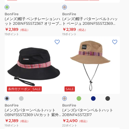
20BNF4SST2318
紫
ュ
レ
ン
外
ー
ベ
BonFire
BonFire
線
シ
ル
(メンズ)帽子 ベンチレーションハ
(メンズ)帽子 パターンベルトハッ
対
ット 20BNF5SST2367 オリーブ
ト ベージュ 20BNF5SST2369
ョ
ト
MINT 紫外線対策 吸汗速乾 接触冷
BEG UVカット 紫外線対策 吸汗速
￥2,189
￥2,189
策
（税込）
（税込）
ン
ハ
感 暑さ対策 熱中症対策 お出かけ
乾 接触冷感 暑さ対策 熱中症対策
19
ポイント
19
ポイント
吸
ハ
ッ
(メ
(メ
汗
ッ
ト
ン
ン
速
ト
ベ
ズ)
ズ)
乾
20BNF5SST2367
ー
パ
パ
接
オ
ジ
タ
タ
触
リ
ュ
ー
ー
チ
オ
ネ
ブ
冷
ベ
ー
20BNF5SST2369
ン
ン
リ
イ
ラ
ー
感
ブ
BEG
ー
ビ
ッ
ベ
ベ
ジ
条件付クーポン
SALE
SALE
暑
ブ
ー
ク
MINT
UV
ュ
ル
ル
さ
紫
カ
ト
ト
BonFire
BonFire
対
外
ッ
ハ
ハ
(メンズ)パターンベルトハット
(メンズ)パターンベルトハット
策
線
ト
0BNF5SST2369 UVカット 紫外
20BNF4SST2317
ッ
ッ
線対策 紫外線予防 吸汗速乾 接触
熱
￥2,189
￥2,490
対
紫
（税込）
（税込）
ト
ト
冷感 おしゃれ カジュアル
19
ポイント
22
ポイント
中
策
外