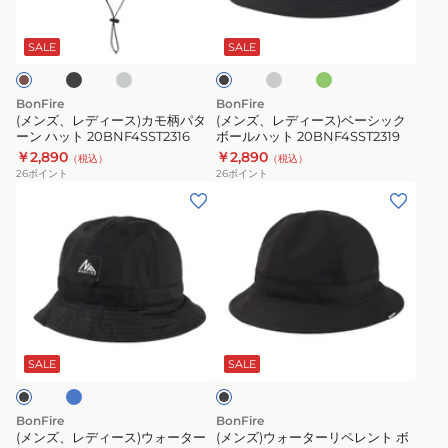
出
対
ブ
カ
チ
オ
接
ブ
20BNF4SST2314
ー
ー
モ
ャ
リ
か
策
ラ
触
グ
コ
ー
ス)
ス)
ッ
SALE
SALE
け
冷
レ
ー
ブ
ク
カ
ベ
ル
感
モ
ー
グ
BonFire
BonFire
お
レ
柄
シ
(メンズ、レディース)カモ柄パタ
(メンズ、レディース)ベーシック
ー
し
ーン ハット 20BNF4SST2316
ボールハット 20BNF4SST2319
パ
ッ
ゃ
￥2,890
￥2,890
（税込）
（税込）
タ
ク
26
ポイント
26
ポイント
れ
ー
ボ
(メ
(メ
カ
ン
ー
ン
ン
ジ
ハ
ル
ズ、
ズ)
ュ
ッ
ハ
レ
ウ
ア
ト
ッ
デ
ォ
ル
20BNF4SST2316
ト
ィ
ー
ブ
ブ
20BNF4SST2319
ー
タ
ラ
ス)
ー
ッ
SALE
SALE
ク
ウ
リ
ォ
ペ
BonFire
BonFire
ー
レ
(メンズ、レディース)ウォーター
(メンズ)ウォーターリペレント ボ