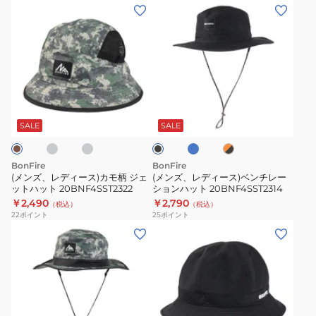
0BNF5SST2369
20BNF4SST2317
(メ
(メ
症
吸
線
UV
ン
ン
対
汗
対
カ
ズ、
ズ、
策
速
策
ッ
レ
レ
お
乾
吸
ト
デ
デ
出
接
汗
紫
ィ
ィ
か
チ
グ
タ
触
速
オ
ブ
外
ー
ー
レ
ー
レ
け
ラ
冷
乾
線
ー
コ
ス)
ス)
ン
ッ
SALE
SALE
感
接
イ
ジ
対
ク
カ
ベ
ズ
×
暑
触
策
モ
ン
ブ
BonFire
BonFire
さ
冷
紫
ラ
柄
チ
(メンズ、レディース)カモ柄 ジェ
(メンズ、レディース)ベンチレー
ッ
対
感
外
ットハット 20BNF4SST2322
ションハット 20BNF4SST2314
ジ
レ
ク
策
暑
￥2,490
￥2,790
線
（税込）
（税込）
ェ
ー
22
ポイント
25
ポイント
熱
さ
予
ッ
シ
(メ
(メ
中
対
防
ト
ョ
ン
ン
症
策
吸
ハ
ン
ズ、
ズ、
対
熱
汗
ッ
ハ
レ
レ
策
中
速
ト
ッ
デ
デ
お
症
乾
20BNF4SST2322
ト
ィ
ィ