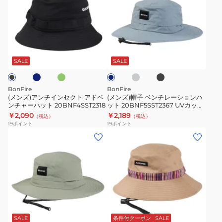
ズ)
ズ)
ア
帽
ン
子
チ
ベ
ネ
オ
チ
ブ
ブ
イ
ン
リ
ャ
ラ
ル
ー
コ
ッ
ン
チ
ー
SALE
SALE
ブ
ー
ク
グ
セ
レ
ル
レ
ク
ー
グ
ー
BonFire
BonFire
レ
ト
シ
(メンズ)アンチインセクト アドベ
(メンズ)帽子 ベンチレーションハ
ー
ンチャーハット 20BNF4SST2318
ット 20BNF5SST2367 UVカット
ア
ョ
紫外線対策 吸汗速乾 接触冷感 暑
￥2,090
￥2,189
（税込）
（税込）
ド
ン
さ対策 熱中症対策 お出かけ
19
ポイント
19
ポイント
ベ
ハ
(メ
(メ
ン
ッ
ン
ン
チ
ト
ズ)
ズ)
ャ
20BNF5SST2367
帽
帽
ー
UV
子
子
ハ
カ
ベ
パ
ベ
ッ
ッ
ン
タ
ー
ト
ト
チ
ー
ジ
SALE
条件付クーポン
SALE