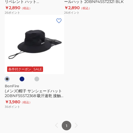
リペレント ハット
ールハット 20BNF4SST2321 BLK
タ
ン
20BNF4SST2320
￥2,890
￥2,890
（税込）
（税込）
ー
ト
26
ポイント
26
ポイント
リ
ボ
(メ
ペ
ー
ン
レ
ル
ズ)
ン
ハ
帽
ト
ッ
子
ハ
ト
サ
ネ
チ
ッ
20BNF4SST2321
ン
ャ
ト
BLK
コ
シ
条件付クーポン
SALE
ー
20BNF4SST2320
ェ
ー
BonFire
ド
(メンズ)帽子 サンシェードハット
20BNF5SST2368 吸汗速乾 接触
ハ
冷感 リフレクター UVカット 紫外
￥3,980
（税込）
ッ
線 撥水 園芸 ガーデニング
36
ポイント
ト
20BNF5SST2368
吸
1
汗