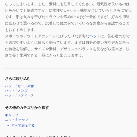
線
なってしまいます。また、素材にも注目してください。通気性が良いものは
撥
汗をかいても快適ですが、防水性やUVカット機能が付いているとさらに安心
水
です。形は丸みを帯びたクラウンや広めのつばが一般的ですが、好みや用途
に合わせて選べるので、試着して鏡の前でいろいろな角度から確認すること
園
をおすすめします。
芸
スポーツやアウトドアのシーンにぴったりな多彩な
ハット
は、初心者の方で
ガ
も選びやすいように幅広く揃っています。まずは自分の使い方や好みに合っ
ー
た特徴を理解し、サイズや素材、デザインのバランスを見ながら選べば、快
デ
適で長く愛用できる一品にきっと出会えますよ。
ニ
ン
グ
さらに絞り込む
ハット
/
セール対象
ハット
/
メンズ
ハット
/
レディース
その他のカテゴリから探す
キャップ
ニットキャップ
すべて表示する