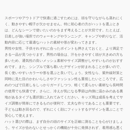
速
乾
スポーツやアウトドアで快適に過ごすためには、頭を守りながらも蒸れにく
接
く、動きやすい帽子が欠かせません。特に初心者の方がハットを選ぶとき
触
は、どんなシーンで使いたいのかをまず考えることが大切です。たとえば、
冷
日差しが強い場所でのウォーキングやランニング、キャンプや釣りなど、活
感
動内容に応じて最適なハットの素材や形が変わってきます。
リ
男性や女性、子供それぞれに合ったポイントも押さえておくと、より満足で
きる一品が見つかります。男性の場合は、汗をかきやすく頭が大きめの方も
フ
多いため、通気性の良いメッシュ素材やサイズ調整がしやすいものがおすす
レ
めです。また、シンプルで落ち着いたデザインが好まれることが多いので、
ク
長く使いやすいカラーや形を選ぶと良いでしょう。女性なら、紫外線対策と
タ
同時に見た目のかわいらしさやファッション性も重視したいところです。広
ー
めのつばで日差しをしっかりガードしつつ、軽くて柔らかい素材なら長時間
UV
の使用でも快適です。さらに、冷えが気になる季節は内側に温かみのある裏
カ
地があるタイプも選択肢に入れてみてください。キッズ用は成長を考えてサ
イズ調整が簡単にできるものが便利で、丈夫な作りであることも重要です。
ッ
子どもは動き回るので、ずれにくく顔にフィットするデザインを選ぶことで
ト
安心して使えます。
紫
ハット選びの際は、まず自分の頭のサイズを正確に測ることを心がけましょ
外
う。サイズが合わないとせっかくの機能が十分に発揮されず、着用感も悪く