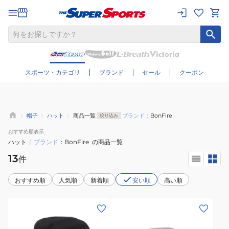
さらに絞り込む
スポーツ・カテゴリ
ブランド
セール
クーポン
帽子
ハット
商品一覧
ブランド：
BonFire
絞り込み
おすすめ
順表示
ハット
/
ブランド
BonFire
の商品一覧
13
件
おすすめ順
人気順
新着順
安い順
高い順
(メ
(メ
ン
ン