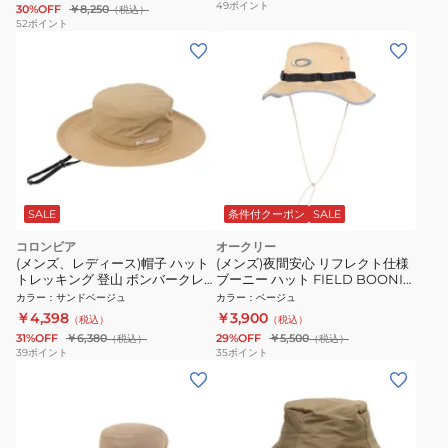
49
ポイント
30%OFF
￥8,250
（税込）
52
ポイント
SALE
条件付クーポン
SALE
コロンビア
オークリー
(メンズ、レディース)帽子 ハット
(メンズ)夜間安心 リフレクト仕様
トレッキング 登山 ボンバークレ
ブーニー ハット FIELD BOONIE
ストピークパッカブルブーニー
FOS901502-5GL
カラー
：
サンドベージュ
カラー
：
ベージュ
PU5767 715
￥4,398
￥3,900
（税込）
（税込）
31%OFF
￥6,380
29%OFF
￥5,500
（税込）
（税込）
39
ポイント
35
ポイント