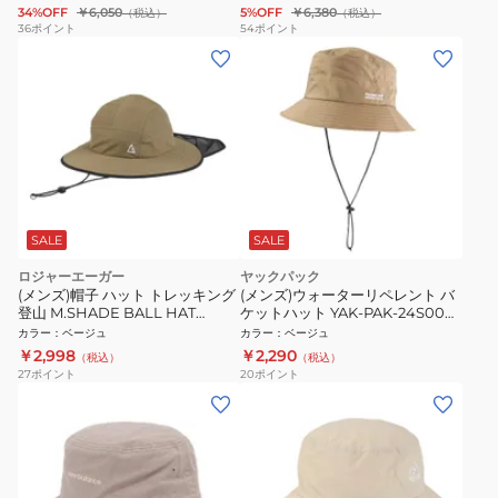
34%OFF
￥6,050
5%OFF
￥6,380
（税込）
（税込）
36
ポイント
54
ポイント
SALE
SALE
ロジャーエーガー
ヤックパック
(メンズ)帽子 ハット トレッキング
(メンズ)ウォーターリペレント バ
登山 M.SHADE BALL HAT
ケットハット YAK-PAK-24S004
RE24SST5700030 BEG UV
BEG
カラー
：
ベージュ
カラー
：
ベージュ
￥2,998
￥2,290
（税込）
（税込）
27
ポイント
20
ポイント