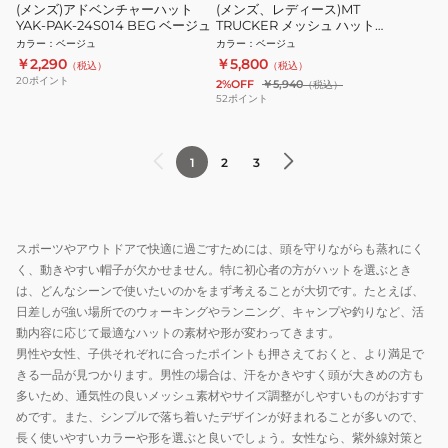
(メンズ)アドベンチャーハット
(メンズ、レディース)MT
YAK-PAK-24S014 BEG ベージュ
TRUCKER メッシュ ハット
RB7016 BG 速乾
カラー
：
ベージュ
カラー
：
ベージュ
￥2,290
￥5,800
（税込）
（税込）
20
ポイント
2%OFF
￥5,940
（税込）
52
ポイント
1
2
3
スポーツやアウトドアで快適に過ごすためには、頭を守りながらも蒸れにく
く、動きやすい帽子が欠かせません。特に初心者の方がハットを選ぶとき
は、どんなシーンで使いたいのかをまず考えることが大切です。たとえば、
日差しが強い場所でのウォーキングやランニング、キャンプや釣りなど、活
動内容に応じて最適なハットの素材や形が変わってきます。
男性や女性、子供それぞれに合ったポイントも押さえておくと、より満足で
きる一品が見つかります。男性の場合は、汗をかきやすく頭が大きめの方も
多いため、通気性の良いメッシュ素材やサイズ調整がしやすいものがおすす
めです。また、シンプルで落ち着いたデザインが好まれることが多いので、
長く使いやすいカラーや形を選ぶと良いでしょう。女性なら、紫外線対策と