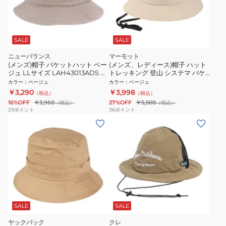
SALE
SALE
ニューバランス
マーモット
(メンズ)帽子 バケットハット ベー
(メンズ、レディース)帽子 ハット
ジュ LLサイズ LAH43013ADS ス
トレッキング 登山 システマ バケ
ト系 カジュアル アウトドア 軽量
ットハット MTSS25UHG208-
カラー
：
ベージュ
カラー
：
ベージュ
C070
￥3,290
￥3,998
（税込）
（税込）
16%OFF
￥3,960
27%OFF
￥5,500
（税込）
（税込）
29
ポイント
36
ポイント
SALE
SALE
ヤックパック
クレ