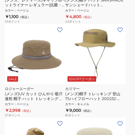
(メンズ、レディース)キャップ&ハ
(メンズ)帽子 ハット SANSHADE
ットライナー レギュラー(抗菌・
サンシェードハット
消臭) 14521881
RE25SST5700018 BEG ベージュ
カラー
：
ベージュ
カラー
：
ベージュ
UV対策 接触冷感
￥1,100
￥4,800
（税込）
（税込）
10
ポイント
43
ポイント
SALE
10%OFFクーポン
ロジャーエーガー
カリマー
(メンズ)UV カット ひんやり 吸汗
(メンズ)帽子 トレッキング 登山
速乾 帽子 ハット トレッキング 登
TSハイフローハット 200232-
山 VENTILATION HAT
0520
カラー
：
ベージュ
カラー
：
キャメル
RE24SST5700024 BEG UV
￥2,998
￥9,000
（税込）
（税込）
27
ポイント
81
ポイント