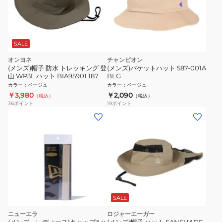
SALE
オンヨネ
チャンピオン
(メンズ)帽子 防水 トレッキング 登
(メンズ)バケットハット 587-001A
山 WP3L ハット BIA95901 187
BLG
カラー
：
ベージュ
カラー
：
ベージュ
￥3,980
￥2,090
（税込）
（税込）
36
ポイント
19
ポイント
SALE
ニューエラ
ロジャーエーガー