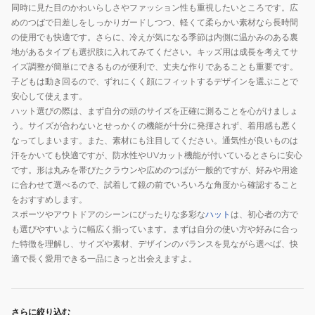
同時に見た目のかわいらしさやファッション性も重視したいところです。広
めのつばで日差しをしっかりガードしつつ、軽くて柔らかい素材なら長時間
の使用でも快適です。さらに、冷えが気になる季節は内側に温かみのある裏
地があるタイプも選択肢に入れてみてください。キッズ用は成長を考えてサ
イズ調整が簡単にできるものが便利で、丈夫な作りであることも重要です。
子どもは動き回るので、ずれにくく顔にフィットするデザインを選ぶことで
安心して使えます。
ハット選びの際は、まず自分の頭のサイズを正確に測ることを心がけましょ
う。サイズが合わないとせっかくの機能が十分に発揮されず、着用感も悪く
なってしまいます。また、素材にも注目してください。通気性が良いものは
汗をかいても快適ですが、防水性やUVカット機能が付いているとさらに安心
です。形は丸みを帯びたクラウンや広めのつばが一般的ですが、好みや用途
に合わせて選べるので、試着して鏡の前でいろいろな角度から確認すること
をおすすめします。
スポーツやアウトドアのシーンにぴったりな多彩な
ハット
は、初心者の方で
も選びやすいように幅広く揃っています。まずは自分の使い方や好みに合っ
た特徴を理解し、サイズや素材、デザインのバランスを見ながら選べば、快
適で長く愛用できる一品にきっと出会えますよ。
さらに絞り込む