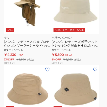
SALE
10%OFFクーポン
SALE
キウ
ヘリーハンセン
(メンズ、レディース)フルプロテ
(メンズ、レディース)帽子 ハット
クション ソーラーシールドハット
トレッキング 登山 HH ロゴハット
K516-911
HC92584 WR
カラー
：
ベージュ
カラー
：
ベージュ
￥4,230
￥5,500
（税込）
（税込）
23%OFF
￥5,500
9%OFF
￥6,050
（税込）
（税込）
38
ポイント
50
ポイント