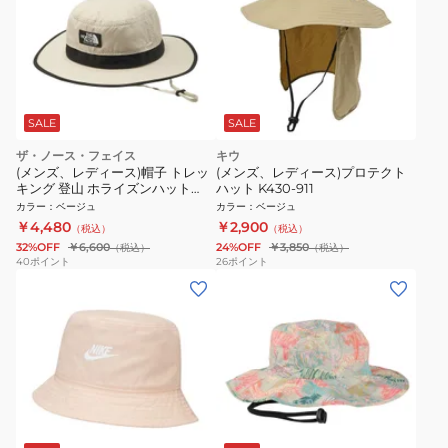
SALE
SALE
ザ・ノース・フェイス
キウ
(メンズ、レディース)帽子 トレッ
(メンズ、レディース)プロテクト
キング 登山 ホライズンハット
ハット K430-911
NN42531 FK
カラー
：
ベージュ
カラー
：
ベージュ
￥4,480
￥2,900
（税込）
（税込）
32%OFF
￥6,600
24%OFF
￥3,850
（税込）
（税込）
40
ポイント
26
ポイント