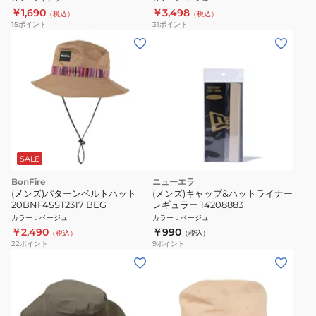
￥1,690
￥3,498
（税込）
（税込）
15
ポイント
31
ポイント
SALE
BonFire
ニューエラ
(メンズ)パターンベルトハット
(メンズ)キャップ&ハットライナー
20BNF4SST2317 BEG
レギュラー 14208883
カラー
：
ベージュ
カラー
：
ベージュ
￥2,490
￥990
（税込）
（税込）
22
ポイント
9
ポイント