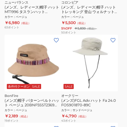
ニューバランス
コロンビア
(メンズ、レディース)帽子 ハット
(メンズ、レディース)帽子 ハット
MT1996 タスランハット
トレッキング 登山 ウォルナット
LAH35651INC ベージュ 速乾
ピークバケット PU5727 161
カラー
：
ベージュ
カラー
：
ベージュ
￥6,980
￥5,500
（税込）
（税込）
63
ポイント
5%OFF
￥5,830
（税込）
50
ポイント
条件付クーポン
SALE
SALE
BonFire
オークリー
(メンズ)帽子 パターンベルトハッ
(メンズ)FGL Adv ハット Fa 24.0
ト ベージュ 20BNF5SST2369
FOS901870-89C
BEG UVカット 紫外線対策 吸汗速
カラー
：
ベージュ
カラー
：
サンドベージュ
乾 接触冷感 暑さ対策 熱中症対策
￥2,189
￥4,790
（税込）
（税込）
19
ポイント
43
ポイント