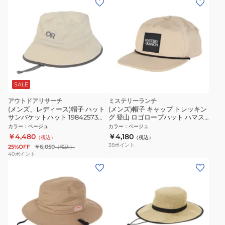
SALE
アウトドアリサーチ
ミステリーランチ
(メンズ、レディース)帽子 ハット
(メンズ)帽子 キャップ トレッキン
サンバケットハット 19842573
グ 登山 ロゴロープハット ハマス
SAND ベージュ UV
19761680030000
カラー
：
ベージュ
カラー
：
ベージュ
￥4,480
￥4,180
（税込）
（税込）
38
ポイント
25%OFF
￥6,050
（税込）
40
ポイント