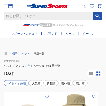
さらに絞り込む
スポーツ・カテゴリ
ブランド
セール
クーポン
帽子
ハット
商品一覧
おすすめ
順表示
ハット
/
メンズ
/
色
ベージュ
の商品一覧
102
件
おすすめ順
人気順
新着順
安い順
高い順