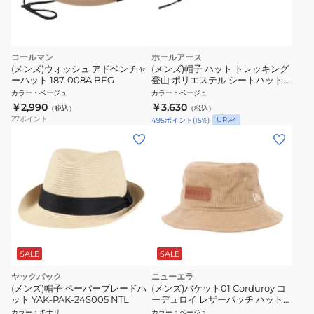
コールマン
ホールアース
(メンズ)ウォッシュ アドベンチャ
(メンズ)帽子 ハット トレッキング
ーハット 187-008A BEG
登山 ポリエステル シートハット
WE2VDZ83 BEG
カラー
：
ベージュ
カラー
：
ベージュ
￥2,990
￥3,630
（税込）
（税込）
27
ポイント
UP
495
ポイント
(
15
%)
SALE
SALE
ヤックパック
ニューエラ
(メンズ)帽子 ペーパーブレードハ
(メンズ)バケット01 Corduroy コ
ット YAK-PAK-24S005 NTL
ーデュロイ レザーパッチ ハット
14307234
カラー
：
キナリ
カラー
：
ベージュ