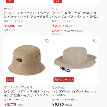
SALE
SALE
ナイキ
キウ
(メンズ、レディース)エイペック
(メンズ、レディース)UV&RAIN
ス バケットハット フューチュラ
パッカブルサファリハット 2ND
ウォッシュ加工 FB5381-838
K428-360
カラー
：
ベージュ
カラー
：
ベージュ
￥2,190
￥2,299
（税込）
（税込）
19
ポイント
22%OFF
￥2,970
（税込）
20
ポイント
SALE
条件付クーポン
ザ・ノース・フェイス
ミッション
(メンズ、レディース)帽子 トレッ
(メンズ)Cooling Workday ハッ
キング 登山 ハイクサンシャイン
ト 141822
ハット NN02536 NA
カラー
：
ベージュ
カラー
：
サンドベージュ
￥5,775
￥5,390
（税込）
（税込）