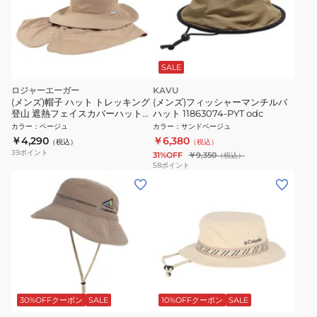
SALE
ロジャーエーガー
KAVU
(メンズ)帽子 ハット トレッキング
(メンズ)フィッシャーマンチルバ
登山 遮熱フェイスカバーハット
ハット 11863074-PYT odc
RE26SST5700009 BEG
カラー
：
ベージュ
カラー
：
サンドベージュ
￥4,290
￥6,380
（税込）
（税込）
39
ポイント
31%OFF
￥9,350
（税込）
58
ポイント
30%OFFクーポン
SALE
10%OFFクーポン
SALE