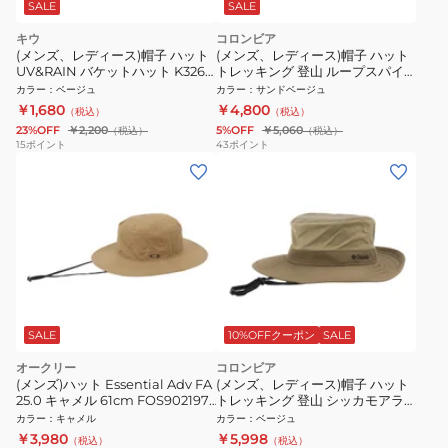
SALE
SALE
キウ
コロンビア
(メンズ、レディース)帽子 ハット
(メンズ、レディース)帽子 ハット
UV&RAIN バケットハット K326-
トレッキング 登山 ループスパイ
911 ベージュ
アーパスバケット PU5773 160
カラー
：
ベージュ
カラー
：
サンドベージュ
￥1,680
￥4,800
（税込）
（税込）
23%OFF
￥2,200
5%OFF
￥5,060
（税込）
（税込）
15
ポイント
43
ポイント
SALE
10%OFFクーポン
SALE
オークリー
コロンビア
(メンズ)ハット Essential Adv FA
(メンズ、レディース)帽子 ハット
25.0 キャメル 61cm FOS902197-
トレッキング 登山 シッカモアラ
87D アドベンチャーハット
イトブーニー PU5763 214
カラー
：
キャメル
カラー
：
ベージュ
￥3,980
￥5,998
（税込）
（税込）