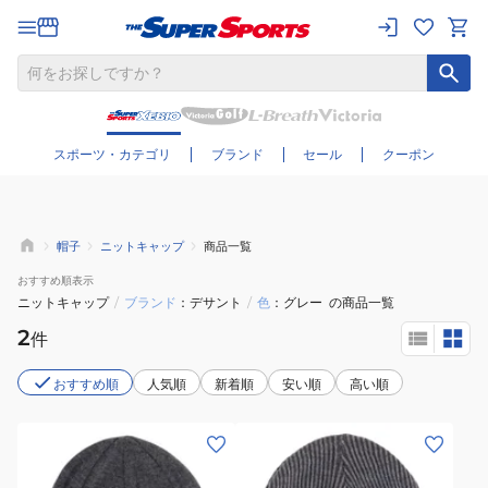
さらに絞り込む
スポーツ・カテゴリ
ブランド
セール
クーポン
帽子
ニットキャップ
商品一覧
おすすめ
順表示
ニットキャップ
/
ブランド
デサント
/
色
グレー
の商品一覧
2
件
おすすめ順
人気順
新着順
安い順
高い順