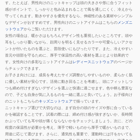
す。たとえば、男性向けのニットキャップは頭の大きさや形に合うフィット
感がポイントで、しっかりと包み込まれることで風を通しにくく、冷えから
守ってくれます。動きやすさを優先するなら、伸縮性のある素材やシンプル
なデザインがおすすめです。男性向けのニットアイテムはこちらの
メンズニ
ットウェア
からご覧いただけます。
女性の場合は、暖かさはもちろんデザイン性も重視したいところです。頭や
耳をしっかり覆いながら、顔周りを明るく見せるカラーや可愛らしいアクセ
ントが付いたものを選ぶと、普段使いにもぴったりです。また、冷えやすい
首元や頭部を守るために、厚手で保温性の高い素材を選ぶとより効果的で
す。女性向けの多彩なニットアイテムは
レディースニットウェア
のページか
らチェックできます。
お子さま向けには、成長を考えたサイズ調整がしやすいものや、柔らかく肌
に優しい素材が安心です。活発に動き回ることを考慮し、頭にフィットしつ
つも締め付けすぎないデザインを選ぶと快適に過ごせます。色や柄も豊富な
ので、子ども自身が気に入るものを一緒に選ぶと良いでしょう。お子様向け
のニットもこちらの
キッズニットウェア
で揃っています。
ニットキャップ選びで大切なのは、まず自分の頭のサイズや形に合っている
かを確認することです。試着の際には、締め付け感が強すぎないか、長時間
かぶっていても耳や頭が痛くならないかをチェックしましょう。次に、どの
程度の保温性が必要かを考え、薄手で軽いものから厚手で暖かいものまで、
用途に応じて選びます。さらに、通気性も重要で、運動時には汗をかいても