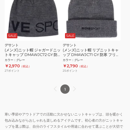
SALE
SALE
デサント
デサント
(メンズ)ニット帽 ジャガードニッ
(メンズ)ニット帽 リブニットキャ
トキャップ DMAWJC72 GY 防寒
ップ DMAWJC71 GY 防寒 フリー
フリーサイズ グレー
サイズ グレー
カラー
：
グレー
カラー
：
グレー
￥2,970
￥2,790
（税込）
（税込）
27
ポイント
25
ポイント
1
寒い季節やアウトドアでの活動に欠かせないニットキャップは、頭を暖かく
包み込みながらおしゃれも楽しめるアイテムです。初心者の方がニットキャ
ップを選ぶ際は、自分のライフスタイルや用途に合わせて選ぶことが大切で