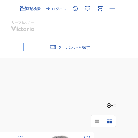
店舗検索
ログイン
サーフ&スノー
クーポン
8
件
(メ