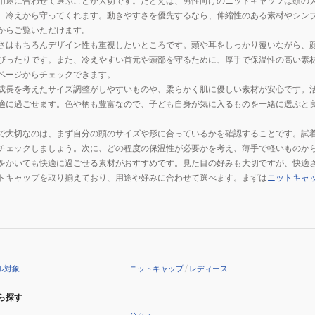
用途に合わせて選ぶことが大切です。たとえば、男性向けのニットキャップは頭の
プ
B2JWC53097
サ
ブ
、冷えから守ってくれます。動きやすさを優先するなら、伸縮性のある素材やシン
B2JWC50054
ー
レ
からご覧いただけます。
モ
ス
さはもちろんデザイン性も重視したいところです。頭や耳をしっかり覆いながら、
ロ
サ
ぴったりです。また、冷えやすい首元や頭部を守るために、厚手で保温性の高い素
ページからチェックできます。
ゴ
ー
成長を考えたサイズ調整がしやすいものや、柔らかく肌に優しい素材が安心です。
ワ
モ
適に過ごせます。色や柄も豊富なので、子ども自身が気に入るものを一緒に選ぶと
ッ
ダ
ペ
ブ
で大切なのは、まず自分の頭のサイズや形に合っているかを確認することです。試
ン
ル
チェックしましょう。次に、どの程度の保温性が必要かを考え、薄手で軽いものか
ニ
ニ
をかいても快適に過ごせる素材がおすすめです。見た目の好みも大切ですが、快適
ッ
ッ
トキャップを取り揃えており、用途や好みに合わせて選べます。まずは
ニットキャ
ト
ト
キ
キ
ャ
ャ
ッ
ッ
プ
プ
ル対象
ニットキャップ
/
レディース
B2JWC50099
B2JW954149
ベ
ら探す
ー
ハット