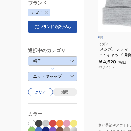
デ
ブランド
ィ
ミズノ
ー
グ
ス)
レ
ブランドで絞り込む
ー
ニ
ク
ッ
ト
ミズノ
(メンズ、レディー
帽
選択中のカテゴリ
ットキャップ 発
ニ
ーモ ダブルニッ
帽子
￥4,620
（税込）
ッ
B2JW954105 
42
ポイント
ト
ニットキャップ
キ
ャ
ッ
クリア
適用
プ
発
熱
カラー
素
寒い季節やアウトド
材