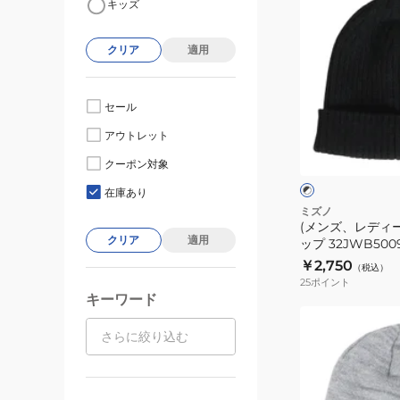
キッズ
ン
ズ、
クリア
適用
レ
デ
ィ
セール
ー
ブ
アウトレット
ス)
ラ
ッ
ニ
クーポン対象
ン
ク
ッ
×
在庫あり
ホ
ト
ミズノ
ワ
(メンズ、レディ
キ
イ
クリア
適用
ップ 32JWB500
ャ
ト
￥2,750
（税込）
ッ
25
ポイント
プ
キーワード
32JWB50090
(メ
ン
ズ、
レ