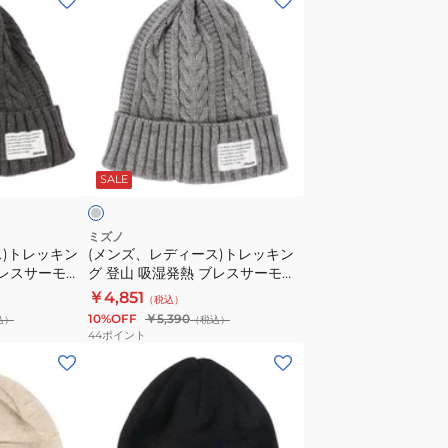
ン
ズ、
レ
デ
ィ
ー
グ
ス)
レ
SALE
ト
レ
ッ
ミズノ
ス)トレッキン
(メンズ、レディース)トレッキン
キ
ブレスサーモケ
グ 登山 吸湿発熱 ブレスサーモケ
ン
ップ
ーブル編ニットキャップ
￥4,851
（税込）
グ
B2JWC53006
10%OFF
￥5,390
込）
（税込）
登
44
ポイント
山
(メ
吸
ン
湿
ズ、
発
レ