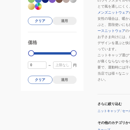
のライフスタイルや
ブ
とで風を通しにくく
レ
メンズニットウェア
ス
女性の場合は、暖か
クリア
適用
サ
ぶと、普段使いにも
ー
ースニットウェア
の
お子さま向けには、
モ
価格
99000
0
デザインを選ぶと快
ダ
っています。
ブ
ニットキャップ選び
ル
が痛くならないかを
～
円
ニ
要で、運動時には汗
ッ
当店では様々なニッ
ト
さい。
クリア
適用
キ
ャ
ッ
さらに絞り込む
プ
ニットキャップ
/
セー
B2JW954105
グ
その他のカテゴリか
レ
キャップ