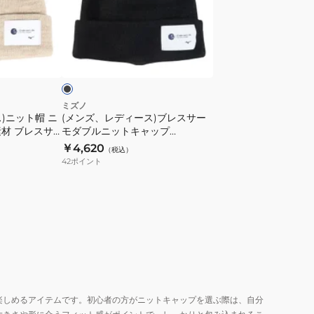
熱
デ
ブ
ィ
レ
ー
ブ
ス
ス)
ラ
サ
ブ
ー
レ
モ
ス
ミズノ
)ニット帽 ニ
(メンズ、レディース)ブレスサー
ケ
サ
材 ブレスサ
モダブルニットキャップ
ー
ー
キャップ
B2JW954109
￥4,620
（税込）
ブ
モ
ージュ
42
ポイント
ル
ダ
編
ブ
ニ
ル
ッ
ニ
ト
ッ
キ
ト
ャ
キ
ッ
ャ
楽しめるアイテムです。初心者の方がニットキャップを選ぶ際は、自分
プ
ッ