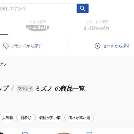
ゴルフ専門
アウトドア専門
ブランド
セール
ズノ
ップ
/
ミズノ
の商品一覧
ブランド
人気順
新着順
価格が安い順
価格が高い順
(メ
(メ