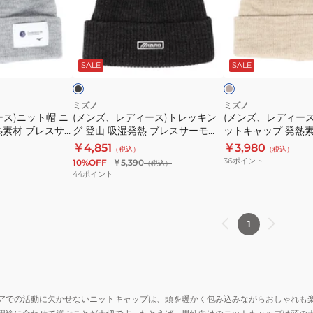
熱
熱
デ
デ
ブ
ブ
ィ
ィ
レ
レ
ー
ー
ブ
ベ
ス
ス
ス)
ス)
ラ
ー
ッ
ジ
ッ
SALE
SALE
サ
サ
ト
ニ
ュ
ク
ー
ー
レ
ッ
モ
モ
ッ
ト
ミズノ
ミズノ
ス)ニット帽 ニ
(メンズ、レディース)トレッキン
(メンズ、レディース
ロ
ケ
キ
帽
熱素材 ブレスサ
グ 登山 吸湿発熱 ブレスサーモロ
ットキャップ 発熱素
ゴ
ー
ン
ニ
トキャップ
ゴワッペン ニットキャップ
ーモ ダブルニット
￥4,851
￥3,980
（税込）
（税込）
ワ
ブ
グ
ッ
グレー
B2JWC50099
B2JW954149 ベ
36
ポイント
10%OFF
￥5,390
（税込）
ッ
ル
登
ト
44
ポイント
ペ
編
山
キ
ン
ニ
吸
ャ
ニ
ッ
湿
ッ
1
ッ
ト
発
プ
ト
キ
熱
発
キ
ャ
ブ
熱
ャ
ッ
レ
素
アでの活動に欠かせないニットキャップは、頭を暖かく包み込みながらおしゃれも
ッ
プ
ス
材