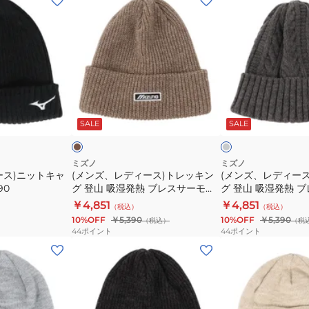
ン
ン
ズ、
ズ、
レ
レ
デ
デ
ィ
ィ
ー
ー
ブ
チ
ス)
ス)
ラ
ャ
ウ
コ
ー
SALE
SALE
ト
ト
ー
レ
レ
ル
グ
ッ
ッ
ミズノ
ミズノ
レ
ース)ニットキャ
(メンズ、レディース)トレッキン
(メンズ、レディー
キ
キ
ー
90
グ 登山 吸湿発熱 ブレスサーモロ
グ 登山 吸湿発熱 
ン
ン
ゴワッペン ニットキャップ
ーブル編ニットキャ
￥4,851
￥4,851
（税込）
（税込）
グ
グ
B2JWC50054
B2JWC53097
10%OFF
￥5,390
10%OFF
￥5,390
（税込）
（税
登
登
44
ポイント
44
ポイント
山
山
(メ
(メ
吸
吸
ン
ン
湿
湿
ズ、
ズ、
発
発
レ
レ