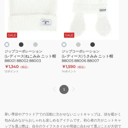
ィ
ィ
ー
ー
ス)
ス)
ね
う
ブ
グ
グ
ブ
ホ
こ
さ
レ
レ
ラ
ワ
ー
ー
ッ
み
み
SALE
SALE
イ
ク
ト
み
み
ニ
ニ
ジップコーポレーション
ジップコーポレーション
ッ
ッ
(レディース)ねこみみ ニット帽
(レディース)うさみみ ニット帽
88001 88002 88003
88005 88006 88007
ト
ト
￥1,340
￥1,590
（税込）
（税込）
帽
帽
12
ポイント
14
ポイント
88001
88005
88002
88006
88003
88007
1
寒い季節やアウトドアでの活動に欠かせないニットキャップは、頭を暖かく
包み込みながらおしゃれも楽しめるアイテムです。初心者の方がニットキャ
ップを選ぶ際は、自分のライフスタイルや用途に合わせて選ぶことが大切で