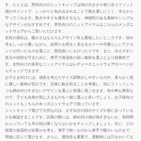
す。たとえば、男性向けのニットキャップは頭の大きさや形に合うフィット
感がポイントで、しっかりと包み込まれることで風を通しにくく、冷えから
守ってくれます。動きやすさを優先するなら、伸縮性のある素材やシンプル
なデザインがおすすめです。男性向けのニットアイテムはこちらの
メンズニ
ットウェア
からご覧いただけます。
女性の場合は、暖かさはもちろんデザイン性も重視したいところです。頭や
耳をしっかり覆いながら、顔周りを明るく見せるカラーや可愛らしいアクセ
ントが付いたものを選ぶと、普段使いにもぴったりです。また、冷えやすい
首元や頭部を守るために、厚手で保温性の高い素材を選ぶとより効果的で
す。女性向けの多彩なニットアイテムは
レディースニットウェア
のページか
らチェックできます。
お子さま向けには、成長を考えたサイズ調整がしやすいものや、柔らかく肌
に優しい素材が安心です。活発に動き回ることを考慮し、頭にフィットしつ
つも締め付けすぎないデザインを選ぶと快適に過ごせます。色や柄も豊富な
ので、子ども自身が気に入るものを一緒に選ぶと良いでしょう。お子様向け
のニットもこちらの
キッズニットウェア
で揃っています。
ニットキャップ選びで大切なのは、まず自分の頭のサイズや形に合っている
かを確認することです。試着の際には、締め付け感が強すぎないか、長時間
かぶっていても耳や頭が痛くならないかをチェックしましょう。次に、どの
程度の保温性が必要かを考え、薄手で軽いものから厚手で暖かいものまで、
用途に応じて選びます。さらに、通気性も重要で、運動時には汗をかいても