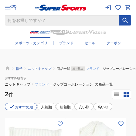
さらに絞り込む
スポーツ・カテゴリ
ブランド
セール
クーポン
帽子
ニットキャップ
商品一覧
ブランド：
ジップコーポレーショ
絞り込み
おすすめ
順表示
ニットキャップ
/
ブランド
ジップコーポレーション
の商品一覧
2
件
おすすめ順
人気順
新着順
安い順
高い順
(レ
(レ
デ
デ