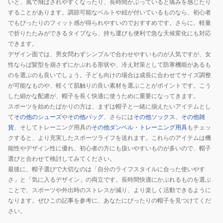
いと、風で飛ばされやすくなったり、長時間かぶっていると痛みを感じたり
692946-
小
熱
線
することがあります。調節可能なベルトや紐が付いているものなら、初心者
25
顔
保
対
でもぴったりのフィット感が得られやすいのでおすすめです。さらに、軽量
小
コ
冷
策
で折りたたみができるタイプなら、持ち運びも便利で急な天候変化にも対応
顔
ン
剤
接
できます。
デザイン面では、男女問わずシンプルで合わせやすいものが人気ですが、女
コ
パ
ポ
触
性ならば髪型を崩さずにかぶれる形状や、冷え対策として防寒機能があるも
ン
ク
ケ
冷
のを選ぶのも良いでしょう。子ども向けの場合は成長に合わせてサイズ調整
パ
ト
ッ
感
が可能なものや、軽くて肌触りの良い素材を選ぶことがポイントです。こう
ク
手
ト
した細かな配慮が、帽子を長く快適に使うために重要になってきます。
ト
洗
スポーツを始めたばかりの方は、まずは帽子と一緒に揃えたいアイテムとし
手
い
て
その他のシューズ
や
その他バッグ
、さらには
その他ソックス
、
その他雑
洗
可
貨
、そしてトレーニング用具の
その他ダンベル・トレーニング用具
もチェッ
クすると、より充実したスポーツライフを送れます。これらのアイテムは機
い
紫
能性やデザイン性に優れ、初心者の方にも扱いやすいものが多いので、帽子
可
外
選びと合わせて検討してみてください。
紫
線
最後に、帽子選びで大切なのは「自分のライフスタイルに合った使いやす
外
対
さ」と「気に入るデザイン」の両立です。長時間快適にかぶれるものを選ぶ
線
策
ことで、スポーツや外出時のストレスが減り、より楽しく活動できるように
対
接
なります。ぜひこの記事を参考に、あなたにぴったりの帽子を見つけてくだ
策
触
さい。
接
冷