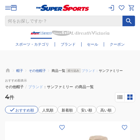
さらに絞り込む
スポーツ・カテゴリ
ブランド
セール
クーポン
帽子
その他帽子
商品一覧
ブランド：
サンファミリー
絞り込み
おすすめ
順表示
その他帽子
/
ブランド
サンファミリー
の商品一覧
4
件
おすすめ順
人気順
新着順
安い順
高い順
(レ
(メ
デ
ン