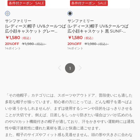
UV&
UV&
つ
け
ッ
条件付クーポン
SALE
条件付クーポン
SALE
ク
ク
ク
ば
帽
ー
ー
シ
子
サンファミリー
サンファミリー
ル
ル
ル
ハ
(レディース)帽子 UV&クールつば
(レディース)帽子 UV&クールつば
広小顔キャスケット グレー
広小顔キャスケット 黒 SUNF-
つ
つ
バ
ッ
SUNF-692946-25 小顔 コンパク
692939-25 小顔 コンパクト 手洗
￥1,580
￥1,580
（税込）
（税込）
ば
ば
ー
ト
ト 手洗い可 紫外線対策 接触冷感
い可 紫外線対策 接触冷感
20%OFF
￥1,980
20%OFF
￥1,980
（税込）
（税込）
広
広
SUNF-
ベ
14
ポイント
14
ポイント
小
小
692984-
ー
顔
顔
25
ジ
1
キ
キ
紫
ュ
ャ
ャ
外
SUNF-
ス
ス
線
697699-
ケ
ケ
対
25
「その他帽子」カテゴリには、スポーツやアウトドア、普段使いにも適した
ッ
ッ
策
手
多彩な帽子が揃っています。初心者の方にとっては、どんな帽子を選べばよ
ト
ト
UV
洗
いか迷うかもしれませんが、まずは使用するシーンや目的をはっきりさせる
グ
黒
カ
い
ことが大切です。例えば、日差しをしっかり防ぎたい場合はツバが広めのも
のやUVカット機能付きの帽子が適しており、汗をかきやすい運動時には通気
レ
SUNF-
ッ
可
性や吸汗速乾性に優れた素材を選ぶと快適に過ごせます。
ー
692939-
ト
紫
また、帽子のサイズやフィット感も見逃せません。頭の形や大きさに合わな
SUNF-
25
遮
外