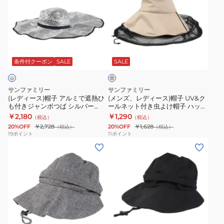
ィ
ズ、
ー
レ
ス)
デ
帽
ィ
ベ
子
ー
ー
ア
ス)
ジ
条件付クーポン
SALE
SALE
ュ
ル
帽
ミ
子
サンファミリー
サンファミリー
で
UV&
(レディース)帽子 アルミで遮熱ひ
(メンズ、レディース)帽子 UV&ク
も付きジャンボつば シルバー
ールネット付き虫よけ帽子 ハット
遮
ク
SUNF-692984-25 紫外線対策 UV
ベージュ SUNF-697699-25 手洗
￥2,180
￥1,290
（税込）
（税込）
熱
ー
カット 遮熱 保冷剤ポケット
い可 紫外線対策 接触冷感
20%OFF
￥2,728
20%OFF
￥1,628
（税込）
（税込）
ひ
ル
19
ポイント
11
ポイント
(レ
(レ
も
ネ
デ
デ
付
ッ
ィ
ィ
き
ト
ー
ー
ジ
付
ス)
ス)
ャ
き
帽
帽
ン
虫
ブ
子
子
ボ
よ
ラ