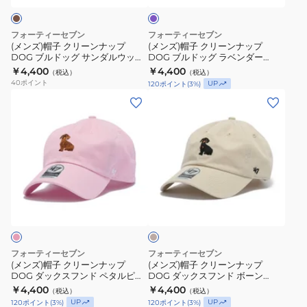
ダ
ン
ン
ー
ナ
ナ
フォーティーセブン
フォーティーセブン
ッ
ッ
(メンズ)帽子 クリーンナップ
(メンズ)帽子 クリーンナップ
DOG ブルドッグ サンダルウッド
DOG ブルドッグ ラベンダー
プ
プ
14920364
14920365
￥4,400
￥4,400
（税込）
（税込）
DOG
DOG
40
ポイント
UP
120
ポイント
(
3
%)
ブ
ブ
(メ
(メ
ル
ル
ン
ン
ド
ド
ズ)
ズ)
ッ
ッ
帽
帽
グ
グ
子
子
サ
ラ
ク
ク
ン
ベ
ベ
リ
リ
ー
ダ
ン
ー
ー
ジ
ル
ダ
ュ
ン
ン
ウ
ー
ナ
ナ
フォーティーセブン
フォーティーセブン
ッ
14920365
ッ
ッ
(メンズ)帽子 クリーンナップ
(メンズ)帽子 クリーンナップ
ド
DOG ダックスフンド ペタルピン
DOG ダックスフンド ボーン
プ
プ
ク 14920366
14920367
14920364
￥4,400
￥4,400
（税込）
（税込）
DOG
DOG
UP
UP
120
ポイント
(
3
%)
120
ポイント
(
3
%)