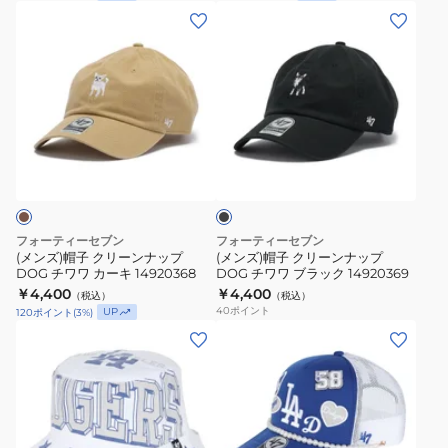
ダ
ダ
(メ
(メ
ッ
ッ
ン
ン
ク
ク
ズ)
ズ)
ス
ス
帽
帽
フ
フ
子
子
ン
ン
ク
ク
ド
ド
ブ
リ
リ
ラ
ペ
ボ
ー
ー
ッ
タ
ー
ク
ン
ン
ル
ン
ナ
ナ
フォーティーセブン
フォーティーセブン
ピ
14920367
ッ
ッ
(メンズ)帽子 クリーンナップ
(メンズ)帽子 クリーンナップ
ン
DOG チワワ カーキ 14920368
DOG チワワ ブラック 14920369
プ
プ
ク
￥4,400
￥4,400
（税込）
（税込）
DOG
DOG
40
ポイント
UP
120
ポイント
(
3
%)
14920366
チ
チ
(メ
(メ
ワ
ワ
ン
ン
ワ
ワ
ズ)
ズ)
カ
ブ
帽
帽
ー
ラ
子
子
キ
ッ