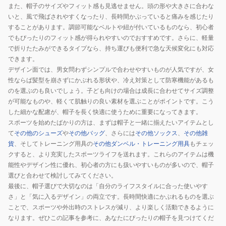
TEAM
また、帽子のサイズやフィット感も見逃せません。頭の形や大きさに合わな
いと、風で飛ばされやすくなったり、長時間かぶっていると痛みを感じたり
14920591
することがあります。調節可能なベルトや紐が付いているものなら、初心者
でもぴったりのフィット感が得られやすいのでおすすめです。さらに、軽量
で折りたたみができるタイプなら、持ち運びも便利で急な天候変化にも対応
できます。
デザイン面では、男女問わずシンプルで合わせやすいものが人気ですが、女
性ならば髪型を崩さずにかぶれる形状や、冷え対策として防寒機能があるも
のを選ぶのも良いでしょう。子ども向けの場合は成長に合わせてサイズ調整
が可能なものや、軽くて肌触りの良い素材を選ぶことがポイントです。こう
した細かな配慮が、帽子を長く快適に使うために重要になってきます。
スポーツを始めたばかりの方は、まずは帽子と一緒に揃えたいアイテムとし
て
その他のシューズ
や
その他バッグ
、さらには
その他ソックス
、
その他雑
貨
、そしてトレーニング用具の
その他ダンベル・トレーニング用具
もチェッ
クすると、より充実したスポーツライフを送れます。これらのアイテムは機
能性やデザイン性に優れ、初心者の方にも扱いやすいものが多いので、帽子
選びと合わせて検討してみてください。
最後に、帽子選びで大切なのは「自分のライフスタイルに合った使いやす
さ」と「気に入るデザイン」の両立です。長時間快適にかぶれるものを選ぶ
ことで、スポーツや外出時のストレスが減り、より楽しく活動できるように
なります。ぜひこの記事を参考に、あなたにぴったりの帽子を見つけてくだ