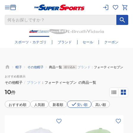
さらに絞り込む
スポーツ・カテゴリ
ブランド
セール
クーポン
帽子
その他帽子
商品一覧
ブランド：
フォーティーセブン
絞り込み
おすすめ
順表示
その他帽子
/
ブランド
フォーティーセブン
の商品一覧
10
件
おすすめ順
人気順
新着順
安い順
高い順
(メ
(メ
ン
ン