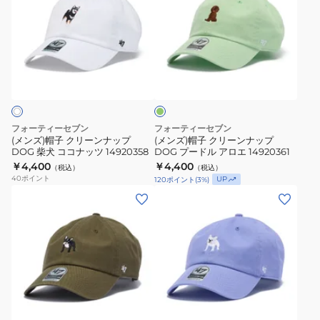
ズ)
ズ)
帽
帽
子
子
ク
ク
グ
リ
リ
リ
ー
ー
ー
ン
ン
ン
ナ
ナ
フォーティーセブン
フォーティーセブン
ッ
ッ
(メンズ)帽子 クリーンナップ
(メンズ)帽子 クリーンナップ
DOG 柴犬 ココナッツ 14920358
DOG プードル アロエ 14920361
プ
プ
￥4,400
￥4,400
（税込）
（税込）
DOG
DOG
40
ポイント
UP
120
ポイント
(
3
%)
柴
プ
(メ
(メ
犬
ー
ン
ン
コ
ド
ズ)
ズ)
コ
ル
帽
帽
ナ
ア
子
子
ッ
ロ
ク
ク
ツ
エ
ラ
リ
リ
ベ
14920358
14920361
ー
ー
ン