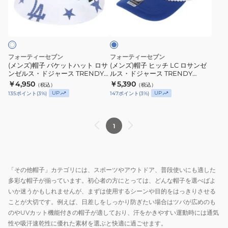
バ
ヒ
14920368
ク
ロ
ケ
ッ
イ
14920369
ッ
チ
ヤ
ル
ト
LC
ブ
ハ
ロ
ル
フォーティーセブン
フォーティーセブン
ー
ッ
サ
(メンズ)帽子 バケットハット ロサ
(メンズ)帽子 ヒッチ LC ロサンゼ
ンゼルス・ドジャース TRENDY
ルス・ドジャース TRENDY
ト
ン
TEAM 14920591
TEAM 14920329
￥4,950
￥5,390
（税込）
（税込）
ロ
ゼ
UP
UP
135
ポイント
(
3
%)
147
ポイント
(
3
%)
サ
ル
ン
ス・
ゼ
ド
1
ル
ジ
ス・
ャ
ド
ー
「その他帽子」カテゴリには、スポーツやアウトドア、普段使いにも適した
ジ
ス
多彩な帽子が揃っています。初心者の方にとっては、どんな帽子を選べばよ
ャ
TRENDY
いか迷うかもしれませんが、まずは使用するシーンや目的をはっきりさせる
ー
TEAM
ことが大切です。例えば、日差しをしっかり防ぎたい場合はツバが広めのも
ス
14920329
のやUVカット機能付きの帽子が適しており、汗をかきやすい運動時には通気
TRENDY
性や吸汗速乾性に優れた素材を選ぶと快適に過ごせます。