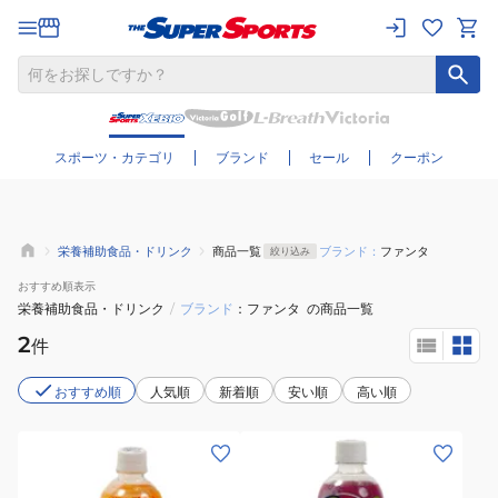
さらに絞り込む
スポーツ・カテゴリ
ブランド
セール
クーポン
栄養補助食品・ドリンク
商品一覧
ブランド：
ファンタ
絞り込み
おすすめ
順表示
栄養補助食品・ドリンク
/
ブランド
ファンタ
の商品一覧
2
件
おすすめ順
人気順
新着順
安い順
高い順