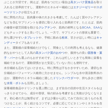
ぶことが大切です。例えば、筋肉をつけたい場合は
高タンパク質食品
を取り
入れると効率的ですし、運動中のエネルギー補給には
エナジーゼリー
や
スポ
ーツドリンク
が役立ちます。
特に男性の方は、筋肉量や体の大きさを考慮して、たんぱく質やクレアチン
などを含むサプリメントを適切に取り入れると効果的です。たとえば、筋肉
の修復や疲労回復を助ける
クレアチン
や、筋肉の材料となる
BCAA
、
EAA
な
どもチェックすると良いでしょう。一方で、サプリメントの形状も重要で、
持ち運びやすい
タブレット
や、手軽に飲める
粉末
、甘さがほしい時には
キャ
ンディー
タイプもあります。
また、運動後の栄養補給だけでなく、間食としての利用も考えるなら、健康
的なおやつとして人気の
高タンパク質のおやつ
や、腹持ちの良い
固形食・菓
子・バー
から選ぶのもおすすめです。これらは忙しいときでも簡単に栄養を
補給できるので、運動習慣がまだ安定していない方にも便利です。
水分補給も忘れてはいけません。特に男性は汗をかきやすいため、適切な水
分補給がパフォーマンス維持に欠かせません。シンプルな水や清涼飲料水の
ほか、運動中のミネラル補給に適した
ドリンクパウダー
や、持ち歩きに便利
な
水筒・ボトル
も活用しましょう。
栄養補助食品やドリンクを選ぶ際には、まず自分の目的や生活スタイルをは
っきりさせてから、成分や形状、味の好みを考慮すると失敗が少なくなりま
す。初心者の方は無理せず、まずは少量から試してみて自分に合うものを見
つけることが、長く続けるコツです。必要に応じてビタミンやミネラルを含