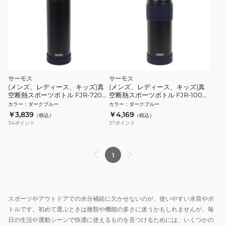
サーモス
サーモス
(メンズ、レディース、キッズ)真
(メンズ、レディース、キッズ)真
空断熱スポーツボトル FJR-720
空断熱スポーツボトル FJR-1000
MDB
MDB
カラー
：
ダークブルー
カラー
：
ダークブルー
￥3,839
￥4,169
（税込）
（税込）
34
ポイント
37
ポイント
1
スポーツやアウトドアでの水分補給に欠かせないのが、使いやすい水筒やボ
トルです。初めて選ぶときは種類や機能の多さに迷うかもしれませんが、毎
日の生活や運動シーンで快適に使えるものを見つけるためには、いくつかの