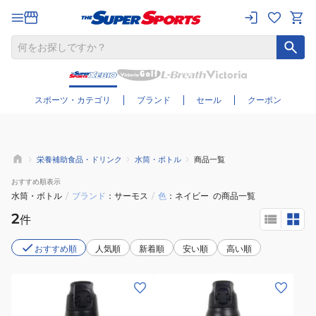
さらに絞り込む
スポーツ・カテゴリ
ブランド
セール
クーポン
栄養補助食品・ドリンク
水筒・ボトル
商品一覧
おすすめ
順表示
水筒・ボトル
/
ブランド
サーモス
/
色
ネイビー
の商品一覧
2
件
おすすめ順
人気順
新着順
安い順
高い順