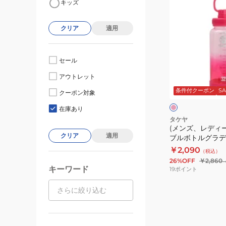
キッズ
ン
ズ、
クリア
適用
レ
デ
ィ
セール
ー
ピ
アウトレット
ス)
ン
ク
条件付クーポン
SA
水
クーポン対象
レ
筒
ッ
在庫あり
ト
デ
タケヤ
(メンズ、レディー
ュ
クリア
適用
ブルボトルグラデ
ラ
940ml 5037
￥2,090
（税込）
ブ
スポーツ 運動 マ
26%OFF
￥2,860
ル
ス 目盛り付き 持
キーワード
19
ポイント
ボ
ト
ル
グ