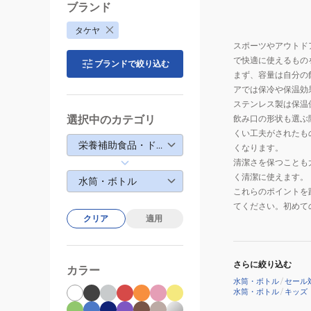
ラ
ブランド
デ
タケヤ
ー
スポーツやアウトド
シ
で快適に使えるもの
ブランドで絞り込む
ョ
まず、容量は自分の
ン
アでは保冷や保温効
940ml
ステンレス製は保温
503726
選択中のカテゴリ
飲み口の形状も選ぶ
ト
くい工夫がされたも
栄養補助食品・ドリンク
くなります。
ロ
清潔さを保つことも
ピ
く清潔に使えます。
水筒・ボトル
カ
これらのポイントを
ル
てください。初めて
ピ
クリア
適用
ン
ク
さらに絞り込む
ス
カラー
水筒・ボトル
/
セール
ポ
水筒・ボトル
/
キッズ
ー