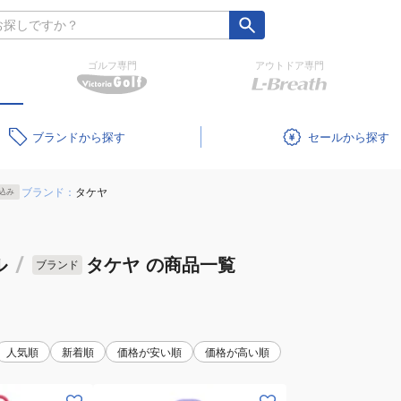
ゴルフ専門
アウトドア専門
ブランド
セール
ブランド：
タケヤ
込み
ル
/
タケヤ
の商品一覧
ブランド
人気順
新着順
価格が安い順
価格が高い順
(メ