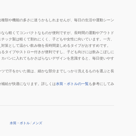
は種類や機能の多さに迷うかもしれませんが、毎日の生活や運動シーン
ぶなら軽くてコンパクトなものが便利ですが、長時間の運動やアウトド
スチック製は軽くて割れにくく、子どもや女性に向いています。一方、
え対策として温かい飲み物を長時間楽しめるタイプがおすすめです。
れるタイプやストロー付きが便利ですし、子ども向けには飲みこぼしに
、カバンに入れてもかさばらないデザインを意識すると、毎日使いやす
ーツで汗をかいた後は、細かな部分までしっかり洗えるものを選ぶと長
分補給が快適になります。詳しくは
水筒・ボトルの一覧
も参考にしてみ
水筒・ボトル
/
メンズ