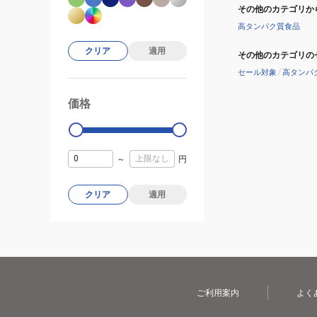
ツ
その他のカテゴリか
運
高タンパク質食品
動
クリア
適用
その他のカテゴリの
マ
セール対象
/
高タンパ
イ
ボ
価格
99000
0
ト
ル
オ
フ
～
円
ィ
ス
クリア
適用
目
盛
り
付
き
ご利用案内
よく
持
ち