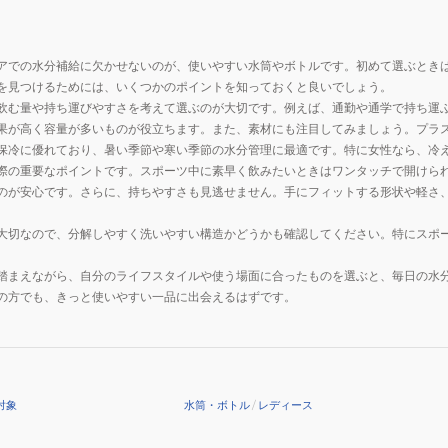
グ
ラ
デ
アでの水分補給に欠かせないのが、使いやすい水筒やボトルです。初めて選ぶとき
ー
を見つけるためには、いくつかのポイントを知っておくと良いでしょう。
シ
飲む量や持ち運びやすさを考えて選ぶのが大切です。例えば、通勤や通学で持ち運
ョ
果が高く容量が多いものが役立ちます。また、素材にも注目してみましょう。プラ
ン
保冷に優れており、暑い季節や寒い季節の水分管理に最適です。特に女性なら、冷
520ml
際の重要なポイントです。スポーツ中に素早く飲みたいときはワンタッチで開けら
のが安心です。さらに、持ちやすさも見逃せません。手にフィットする形状や軽さ
TKY-
503740-
大切なので、分解しやすく洗いやすい構造かどうかも確認してください。特にスポ
520
運
踏まえながら、自分のライフスタイルや使う場面に合ったものを選ぶと、毎日の水
動
の方でも、きっと使いやすい一品に出会えるはずです。
マ
イ
ボ
ト
対象
水筒・ボトル
/
レディース
ル
軽