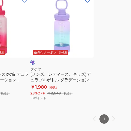
ン
ズ、
レ
デ
ィ
ー
バ
ス、
イ
オ
LE
条件付クーポン
SALE
キ
ッ
ズ)
タケヤ
ス)水筒 デュラ
(メンズ、レディース、キッズ)デ
デ
ーション
ュラブルボトル グラデーション
ュ
26 トロピカルピンク
520ml TKY-503740-520 運動 マ
￥1,980
（税込）
ラ
イボトル オフィ
イボトル 軽量 目盛り付き 持ち手
25%OFF
￥2,640
（税込）
（税込）
ブ
ち手付き 大容量
付き
18
ポイント
ル
ボ
ト
1
ル