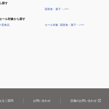
量
ら探す
目
固形食・菓子・バー
盛
セール対象から探す
り
ク質食品
セール対象
/
固形食・菓子・バー
付
き
持
ち
手
付
き
あるご質問
お問い合わせ
店舗のお問い合わせ