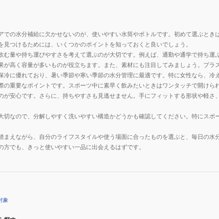
アでの水分補給に欠かせないのが、使いやすい水筒やボトルです。初めて選ぶとき
を見つけるためには、いくつかのポイントを知っておくと良いでしょう。
飲む量や持ち運びやすさを考えて選ぶのが大切です。例えば、通勤や通学で持ち運
果が高く容量が多いものが役立ちます。また、素材にも注目してみましょう。プラ
保冷に優れており、暑い季節や寒い季節の水分管理に最適です。特に女性なら、冷
際の重要なポイントです。スポーツ中に素早く飲みたいときはワンタッチで開けら
のが安心です。さらに、持ちやすさも見逃せません。手にフィットする形状や軽さ
大切なので、分解しやすく洗いやすい構造かどうかも確認してください。特にスポ
踏まえながら、自分のライフスタイルや使う場面に合ったものを選ぶと、毎日の水
の方でも、きっと使いやすい一品に出会えるはずです。
対象