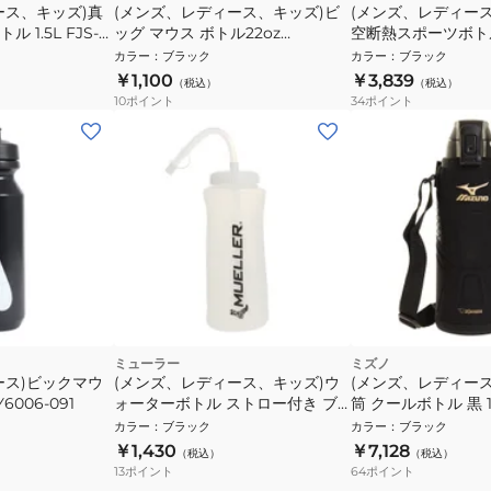
ース、キッズ)真
(メンズ、レディース、キッズ)ビ
(メンズ、レディー
1.5L FJS-
ッグ マウス ボトル22oz
空断熱スポーツボトル
HY6008-091
FJU-750 BK
カラー
：
ブラック
カラー
：
ブラック
￥1,100
￥3,839
（税込）
（税込）
10
ポイント
34
ポイント
ミューラー
ミズノ
ース)ビックマウ
(メンズ、レディース、キッズ)ウ
(メンズ、レディー
6006-091
ォーターボトル ストロー付き ブ
筒 クールボトル 黒 1L
ラック 919129MB
BA 保冷専用 抗菌 
カラー
：
ブラック
カラー
：
ブラック
トル ステンレスボ
￥1,430
￥7,128
（税込）
（税込）
13
ポイント
64
ポイント