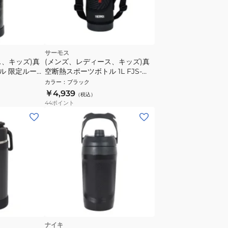
サーモス
ス、キッズ)真
(メンズ、レディース、キッズ)真
ル 限定ルート
空断熱スポーツボトル 1L FJS-
1000F BKOR
カラー
：
ブラック
￥4,939
（税込）
44
ポイント
ナイキ