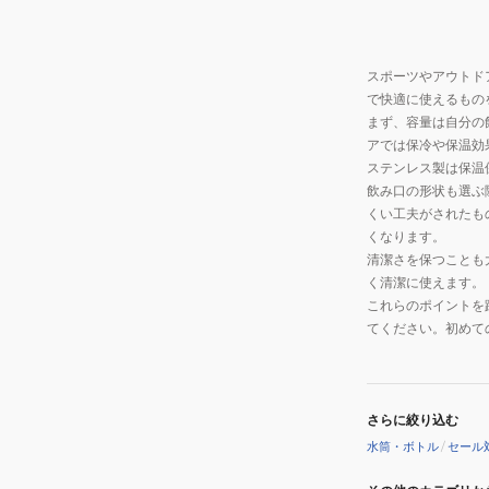
スポーツやアウトド
で快適に使えるもの
まず、容量は自分の
アでは保冷や保温効
ステンレス製は保温
飲み口の形状も選ぶ
くい工夫がされたも
くなります。
清潔さを保つことも
く清潔に使えます。
これらのポイントを
てください。初めて
さらに絞り込む
水筒・ボトル
/
セール