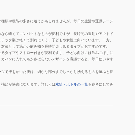
は種類や機能の多さに迷うかもしれませんが、毎日の生活や運動シーン
ぶなら軽くてコンパクトなものが便利ですが、長時間の運動やアウトド
スチック製は軽くて割れにくく、子どもや女性に向いています。一方、
え対策として温かい飲み物を長時間楽しめるタイプがおすすめです。
れるタイプやストロー付きが便利ですし、子ども向けには飲みこぼしに
、カバンに入れてもかさばらないデザインを意識すると、毎日使いやす
ーツで汗をかいた後は、細かな部分までしっかり洗えるものを選ぶと長
分補給が快適になります。詳しくは
水筒・ボトルの一覧
も参考にしてみ