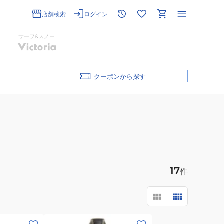
店舗検索
ログイン
サーフ&スノー
クーポン
17
件