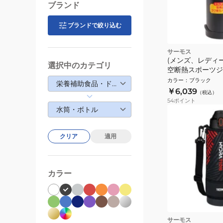
ブランド
ブランドで絞り込む
サーモス
(メンズ、レディ
選択中のカテゴリ
空断熱スポーツジャグ
2500 BK
カラー
：
ブラック
栄養補助食品・ドリンク
￥6,039
（税込）
54
ポイント
水筒・ボトル
クリア
適用
カラー
サーモス