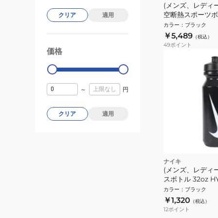
(メンズ、レディ
空断熱スポーツボトル 
クリア
適用
1500F BKOR
カラー
：
ブラック
￥5,489
（税込）
49
ポイント
価格
99000
0
～
円
クリア
適用
ナイキ
(メンズ、レディ
スボトル 32oz HY
カラー
：
ブラック
￥1,320
（税込）
12
ポイント