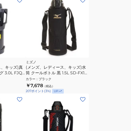
ミズノ
ス、キッズ)真
(メンズ、レディース、キッズ)水
.0L FJQ-
筒 クールボトル 黒 1.5L SD-FX15-
BA 保冷専用 抗菌 ボトル マイボ
カラー
：
ブラック
トル ステンレスボトル
￥7,678
（税込）
207
ポイント
(
3
%)
UP