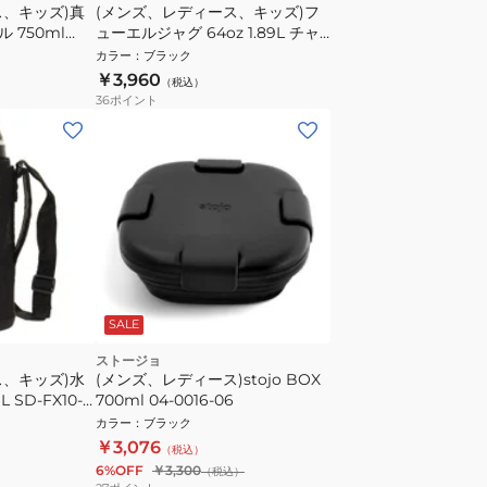
ス、キッズ)真
(メンズ、レディース、キッズ)フ
 750ml
ューエルジャグ 64oz 1.89L チャ
グ HY8011-058
カラー
：
ブラック
￥3,960
（税込）
36
ポイント
SALE
ストージョ
ス、キッズ)水
(メンズ、レディース)stojo BOX
 SD-FX10-
700ml 04-0016-06
ボトル マイボ
カラー
：
ブラック
トル
￥3,076
（税込）
6%OFF
￥3,300
（税込）