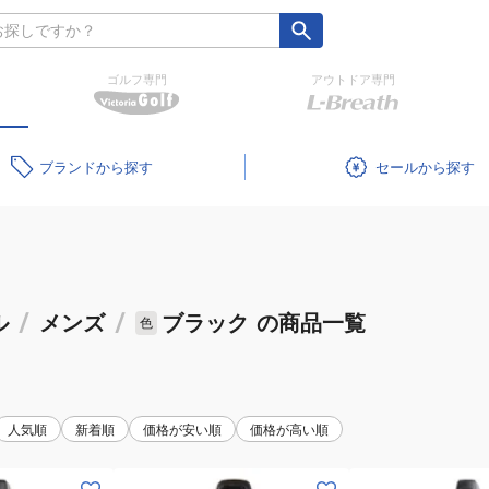
ゴルフ専門
アウトドア専門
ブランド
セール
ル
/
メンズ
/
ブラック
の商品一覧
色
人気順
新着順
価格が安い順
価格が高い順