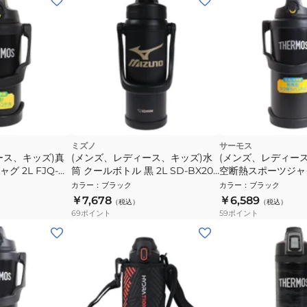
ミズノ
サーモス
ース、キッズ)真
(メンズ、レディース、キッズ)水
(メンズ、レディー
 2L FJQ-
筒 クールボトル 黒 2L SD-BX20-
空断熱スポーツジャグ 3
BA 保冷専用 抗菌 ボトル マイボ
3000 BK
カラー
：
ブラック
カラー
：
ブラック
トル ステンレスボトル
￥7,678
￥6,589
（税込）
（税込）
69
ポイント
59
ポイント