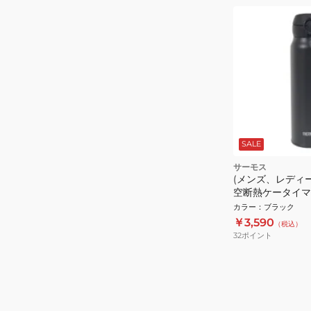
SALE
サーモス
(メンズ、レディ
空断熱ケータイマグ 
SMB
カラー
：
ブラック
￥3,590
（税込）
32
ポイント