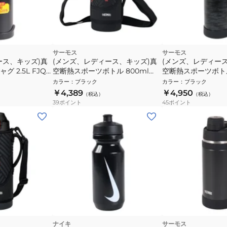
サーモス
サーモス
ース、キッズ)真
(メンズ、レディース、キッズ)真
(メンズ、レディー
 2.5L FJQ-
空断熱スポーツボトル 800ml
空断熱スポーツボト
FJS-800F BKOR
1L FJI-1001 BKGY
カラー
：
ブラック
カラー
：
ブラック
￥4,389
￥4,950
（税込）
（税込）
39
ポイント
45
ポイント
ナイキ
サーモス