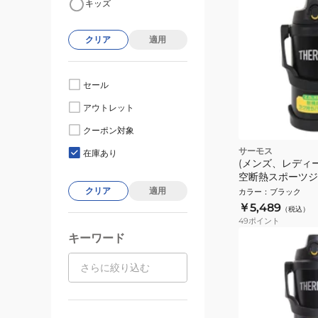
キッズ
クリア
適用
セール
アウトレット
クーポン対象
サーモス
在庫あり
(メンズ、レディ
空断熱スポーツジャグ
2000
クリア
適用
カラー
：
ブラック
￥5,489
（税込）
49
ポイント
キーワード