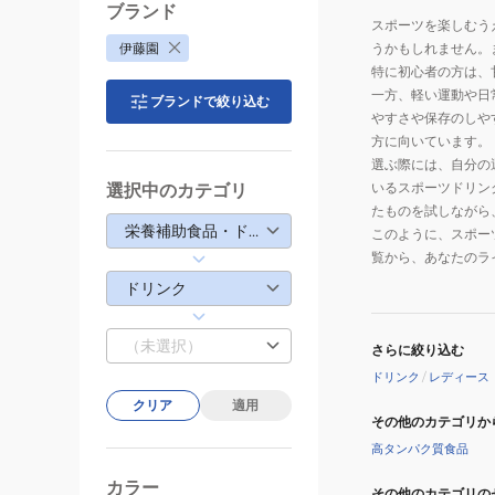
ブランド
スポーツを楽しむう
伊藤園
うかもしれません。
特に初心者の方は、
一方、軽い運動や日
ブランドで絞り込む
やすさや保存のしや
方に向いています。
選ぶ際には、自分の
いるスポーツドリン
選択中のカテゴリ
たものを試しながら
栄養補助食品・ドリンク
このように、スポー
覧から、あなたのラ
ドリンク
（未選択）
さらに絞り込む
ドリンク
/
レディース
クリア
適用
その他のカテゴリか
高タンパク質食品
カラー
その他のカテゴリの