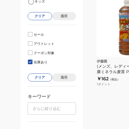
キッズ
クリア
適用
セール
アウトレット
クーポン対象
伊藤園
在庫あり
(メンズ、レディ
康ミネラル麦茶 PE
クリア
適用
￥162
（税込）
1
ポイント
キーワード