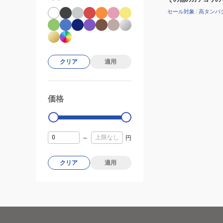
セール対象
/
高タンパ
クリア
適用
価格
99000
0
～
円
クリア
適用