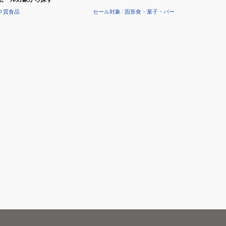
ク質食品
セール対象
/
固形食・菓子・バー