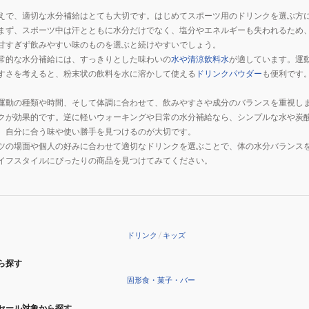
えで、適切な水分補給はとても大切です。はじめてスポーツ用のドリンクを選ぶ方
まず、スポーツ中は汗とともに水分だけでなく、塩分やエネルギーも失われるため
甘すぎず飲みやすい味のものを選ぶと続けやすいでしょう。
常的な水分補給には、すっきりとした味わいの
水や清涼飲料水
が適しています。運
すさを考えると、粉末状の飲料を水に溶かして使える
ドリンクパウダー
も便利です
運動の種類や時間、そして体調に合わせて、飲みやすさや成分のバランスを重視し
クが効果的です。逆に軽いウォーキングや日常の水分補給なら、シンプルな水や炭
、自分に合う味や使い勝手を見つけるのが大切です。
ツの場面や個人の好みに合わせて適切なドリンクを選ぶことで、体の水分バランス
イフスタイルにぴったりの商品を見つけてみてください。
ドリンク
/
キッズ
ら探す
固形食・菓子・バー
セール対象から探す