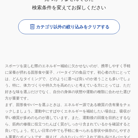
検索条件を変えてお探しください
カテゴリ以外の絞り込みをクリアする
スポーツを楽しむ際のエネルギー補給に欠かせないのが、携帯しやすく手軽
に栄養が摂れる固形食や菓子、バータイプの食品です。初心者の方にとって
は、どんなタイミングで、どのように選べば良いのか迷うことも多いでしょ
う。特に、体力づくりや持久力を高めたいと考えている方にとっては、ただ
好きな味を選ぶだけでなく、自分の身体の状態や運動の種類に合わせた選び
方が重要です。
まず、固形食やバーを選ぶときは、エネルギー源である糖質の含有量をチェ
ックしましょう。運動中にすばやくエネルギーを補給したい場合は、吸収が
早い糖質が多めのものが適しています。また、運動後の回復を目的とするな
ら、筋肉の修復に役立つたんぱく質がしっかり含まれているかを確認すると
良いでしょう。忙しい日常の中でも手軽に食べられる形状や保存のしやすさ
も重要なポイントです。例えば、小さなバッグに入れて持ち歩けるバータイ