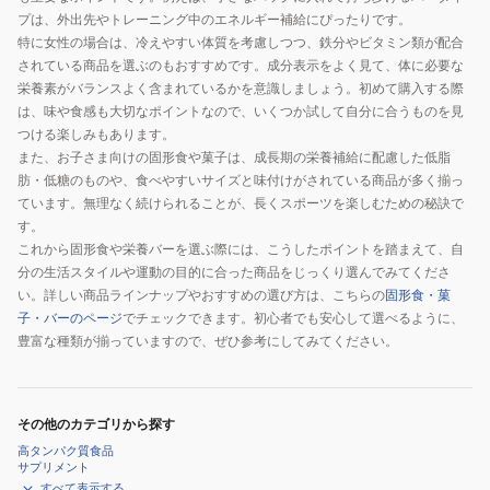
プは、外出先やトレーニング中のエネルギー補給にぴったりです。
特に女性の場合は、冷えやすい体質を考慮しつつ、鉄分やビタミン類が配合
されている商品を選ぶのもおすすめです。成分表示をよく見て、体に必要な
栄養素がバランスよく含まれているかを意識しましょう。初めて購入する際
は、味や食感も大切なポイントなので、いくつか試して自分に合うものを見
つける楽しみもあります。
また、お子さま向けの固形食や菓子は、成長期の栄養補給に配慮した低脂
肪・低糖のものや、食べやすいサイズと味付けがされている商品が多く揃っ
ています。無理なく続けられることが、長くスポーツを楽しむための秘訣で
す。
これから固形食や栄養バーを選ぶ際には、こうしたポイントを踏まえて、自
分の生活スタイルや運動の目的に合った商品をじっくり選んでみてくださ
い。詳しい商品ラインナップやおすすめの選び方は、こちらの
固形食・菓
子・バーのページ
でチェックできます。初心者でも安心して選べるように、
豊富な種類が揃っていますので、ぜひ参考にしてみてください。
その他のカテゴリから探す
高タンパク質食品
サプリメント
すべて表示する