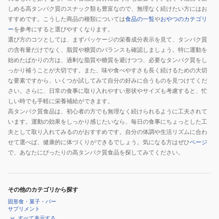
しめる高タンパク質のスナック類も豊富なので、無理なく続けたい方にはお
すすめです。こうした商品の種類については
食品の一覧
や
おやつのカテゴリ
ー
を参考にすると選びやすくなります。
選び方のコツとしては、まずパッケージの栄養成分表示を見て、タンパク質
の含有量だけでなく、脂質や糖質のバランスも確認しましょう。特に運動を
始めたばかりの方は、過剰な脂質や糖質を避けつつ、必要なタンパク質をし
っかり補うことが大切です。また、味や食べやすさも長く続けるための大切
な要素ですから、いくつか試してみて自分の好みに合うものを見つけてくだ
さい。さらに、日常の食事に取り入れやすい形状やサイズも考慮すると、忙
しい時でも手軽に栄養補給ができます。
高タンパク質食品は、初心者の方でも無理なく続けられるように工夫されて
います。運動の効果をしっかり感じたいなら、毎日の食事にちょっとした工
夫として取り入れてみるのがおすすめです。自分の体調や生活リズムに合わ
せて選べば、健康的に体づくりができるでしょう。気になる方はぜひ
ページ
で、あなたにぴったりの高タンパク質食品を探してみてください。
その他のカテゴリから探す
固形食・菓子・バー
サプリメント
すべて表示する