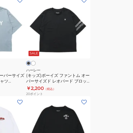
ッ
ズ)
ボ
ー
イ
ズ
ホ
ブ
ワ
フ
ラ
イ
SALE
ァ
ン
ト
ハーレー
オーバーサイズ
(キッズ)ボーイズ ファントム オー
ム
シャツ
バーサイズド レオパード ブロッ
オ
ク パーティー 半袖Tシャツ
￥2,200
（税込）
ー
BUT2431007
20
ポイント
バ
(キ
ー
ッ
サ
ズ)
イ
ジ
ズ
ュ