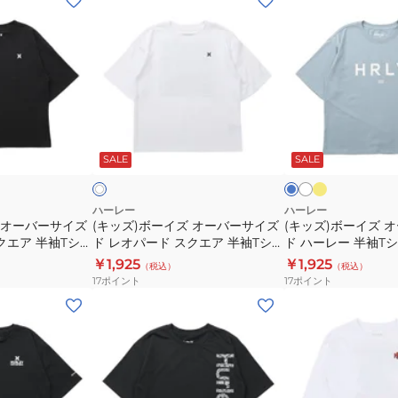
ッ
ッ
ズ)
ズ)
ボ
ボ
ー
ー
イ
イ
ズ
ズ
イ
ホ
ブ
ホ
エ
ワ
オ
オ
ル
ワ
ロ
イ
ー
ッ
SALE
SALE
イ
ー
ー
ー
ト
ト
ク
バ
バ
ー
ー
ハーレー
ハーレー
 オーバーサイズ
(キッズ)ボーイズ オーバーサイズ
(キッズ)ボーイズ 
サ
サ
クエア 半袖Tシャ
ド レオパード スクエア 半袖Tシャ
ド ハーレー 半袖T
イ
イ
BLK
ツ BSS2431003-WHT
BSS2431004
￥1,925
￥1,925
（税込）
（税込）
ズ
ズ
17
ポイント
17
ポイント
ド
ド
(キ
(キ
レ
ハ
ッ
ッ
オ
ー
ズ)
ズ)
パ
レ
ボ
ボ
ー
ー
ー
ー