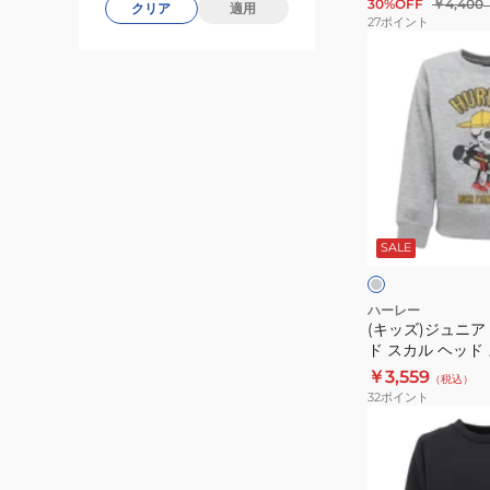
30%OFF
￥4,400
ブ
クリア
適用
ー
27
ポイント
T
ロ
(キ
シ
ン
ッ
ャ
グ
ズ)
ツ
ス
ジ
BCLS242002-
リ
ュ
BLK
ー
ニ
ブ
ア
グ
T
オ
レ
ー
SALE
シ
ー
ク
ャ
バ
ツ
ー
ハーレー
(キッズ)ジュニア
BCLS252105
サ
ド スカル ヘッド
イ
ー BCFL242004
￥3,559
（税込）
ズ
32
ポイント
ド
(キ
ス
ッ
カ
ズ)
ル