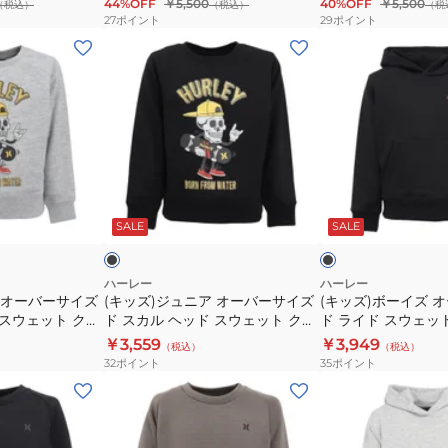
44%OFF
￥5,500
40%OFF
￥5,500
（税込）
BCLS242003-
（税込）
（税
ョ
ア
27
ポイント
29
ポイント
WHT
ー
ー
(キ
(キ
ト
ク
ッ
ッ
ス
シ
ズ)
ズ)
リ
ョ
ジ
ボ
ー
ー
ュ
ー
ブ
ト
ニ
イ
T
ス
ア
ズ
ブ
ブ
シ
リ
オ
オ
ラ
ラ
ッ
ッ
チ
SALE
SALE
ャ
ー
ー
ー
ク
ャ
ツ
ブ
バ
バ
BCLS252106-
BCLS252106-
ー
ー
ハーレー
ハーレー
 オーバーサイズ
(キッズ)ジュニア オーバーサイズ
(キッズ)ボーイズ 
SKHK
BLK
サ
サ
 スウェット クル
ド スカル ヘッド スウェット クル
ド ライド スウェッ
イ
イ
-AGHT
ー BCFL242004-BLK
BCFF242005-BLK
￥3,559
￥3,949
（税込）
（税込）
ズ
ズ
32
ポイント
35
ポイント
ド
ド
(キ
(キ
ス
ラ
ッ
ッ
カ
イ
ズ)
ズ)
ル
ド