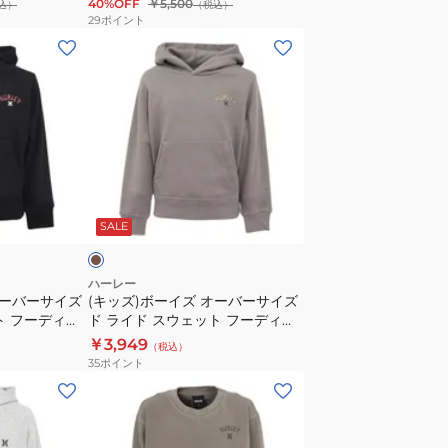
40%OFF
￥5,500
込）
（税込）
ア
29
ポイント
ー
(キ
ク
ッ
シ
ズ)
ョ
ボ
ー
ー
ト
イ
ス
ズ
モ
リ
オ
カ
SALE
ー
ー
ブ
バ
BCLS252106-
ー
ハーレー
オーバーサイズ
(キッズ)ボーイズ オーバーサイズ
OWHT
サ
ト フーディー
ド ライド スウェット フーディー
イ
BCFF242005-SKHK
￥3,949
（税込）
ズ
35
ポイント
ド
(キ
ラ
ッ
イ
ズ)
ド