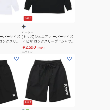
ド
ニ
レ
ア
ブ
オ
オ
ラ
パ
SALE
ー
ー
バ
ド
ー
ハーレー
ブ
オーバーサイズ
(キッズ)ジュニア オーバーサイズ
サ
 ロングスリー
ド ピザ ロングスリーブ Tシャツ
ロ
イ
2002-WHT
BCLS242003-BLK
￥2,590
ッ
（税込）
ズ
23
ポイント
ク
ド
(キ
パ
ピ
ッ
ー
ザ
ズ)
テ
ロ
ボ
ィ
ン
ー
ー
グ
イ
半
ス
ズ
ダ
ブ
袖
リ
ー
OAO
ラ
T
ク
ー
SALE
VOLLEY
シ
ブ
シ