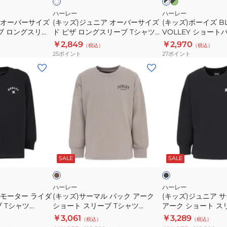
リ
×
×
グ
ー
グ
ホ
ー
シ
ハーレー
ハーレー
ン
リ
ワ
ス
 オーバーサイズ
(キッズ)ジュニア オーバーサイズ
(キッズ)ボーイズ BL
サ
ョ
ー
イ
ブ ロングスリー
ド ピザ ロングスリーブ Tシャツ
VOLLEY ショート
リ
ン
イ
ー
ト
42002-BLK
BCLS242003-WHT
BBS2200001
￥2,849
￥2,970
ー
（税込）
（税込）
ズ
ト
25
ポイント
27
ポイント
ブ
ド
パ
(キ
(キ
T
ピ
ン
ッ
ッ
シ
ザ
ツ
ズ)
ズ)
ャ
ロ
BBS2200001
サ
ジ
ツ
ン
ー
ュ
BCLS242002-
グ
マ
ニ
WHT
ス
ル
ア
モ
ブ
リ
バ
サ
カ
ラ
ー
チ
ッ
SALE
SALE
ホ
ッ
ー
ク
ワ
ブ
ク
マ
イ
T
ト
ア
ル
ハーレー
ハーレー
シ
 モーター ライダ
(キッズ)サーマル バック アーク
(キッズ)ジュニア 
ー
バ
 Tシャツ
ショート スリーブ Tシャツ
アーク ショート ス
ャ
ク
ッ
BCLS252106-SKHK
BCLS252106-BLK
￥3,061
￥3,289
ツ
（税込）
（税込）
シ
ク