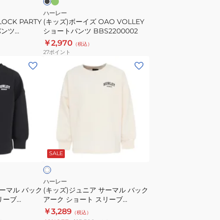
ャ
T
ョ
ハーレー
ツ
シ
OCK PARTY
(キッズ)ボーイズ OAO VOLLEY
ー
BUT2431007
パンツ
ショートパンツ BBS2200002
ャ
ト
￥2,970
ツ
（税込）
パ
27
ポイント
BCLS242003-
ン
(キ
BLK
ツ
ッ
BBS2200002
ズ)
ジ
ュ
ニ
ア
オ
サ
フ
SALE
ー
マ
ル
ハーレー
サーマル バック
(キッズ)ジュニア サーマル バック
バ
リーブ
アーク ショート スリーブ
ッ
BCLS252106-OWHT
￥3,289
（税込）
ク