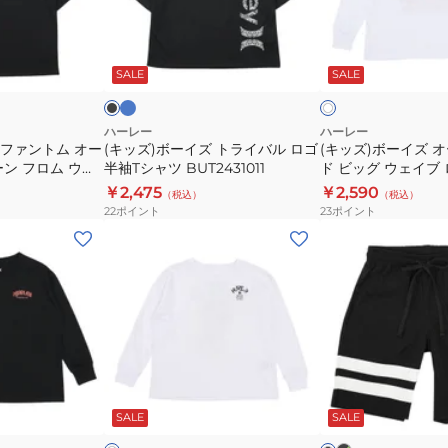
ド
半
イ
イ
ス
袖
ズ
ズ
ブ
ブ
ホ
ク
T
ル
ト
オ
ラ
ワ
ー
エ
シ
ッ
ッ
SALE
SALE
イ
ラ
ー
ク
ト
ア
ャ
イ
バ
半
ツ
バ
ー
ハーレー
ハーレー
袖
BSS2431004
 ファントム オー
(キッズ)ボーイズ トライバル ロゴ
(キッズ)ボーイズ 
ル
サ
ン フロム ウォ
半袖Tシャツ BUT2431011
ド ビッグ ウェイブ
T
ロ
イ
 BUT2431008
ブ Tシャツ BCLS24
￥2,475
￥2,590
シ
（税込）
（税込）
ゴ
ズ
22
ポイント
23
ポイント
ャ
半
ド
(キ
(キ
ツ
袖
ビ
ッ
ッ
BSS2431003-
T
ッ
ズ)
ズ)
WHT
シ
グ
ジ
ボ
ャ
ウ
ュ
ー
ツ
ェ
ニ
イ
BUT2431011
イ
ア
ズ
ブ
ホ
ブ
ブ
ラ
オ
BLOCK
ワ
ラ
ッ
ロ
ッ
SALE
SALE
イ
ッ
ー
PARTY
グ
ク
ク
ク
ン
バ
VOLLEY