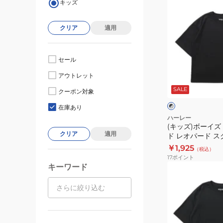
キッズ
ッ
ズ)
クリア
適用
ボ
ー
イ
セール
ズ
ブ
アウトレット
オ
ラ
SALE
ッ
ー
クーポン対象
ク
ト
バ
×
在庫あり
グ
ー
ハーレー
レ
(キッズ)ボーイズ
サ
ー
クリア
適用
ド レオパード ス
イ
ツ BSS2431003-
￥1,925
（税込）
ズ
17
ポイント
ド
キーワード
(キ
レ
ッ
オ
ズ)
パ
ボ
ー
ー