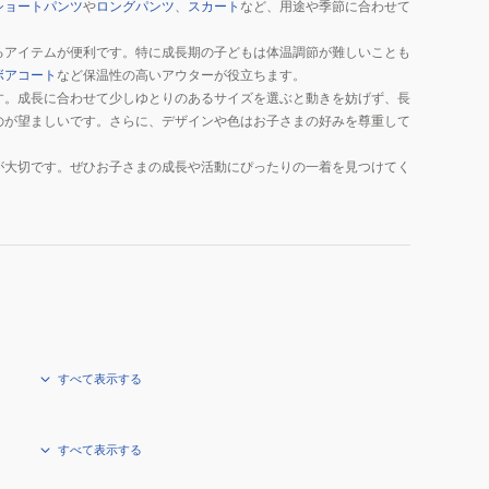
ショートパンツ
や
ロングパンツ
、
スカート
など、用途や季節に合わせて
るアイテムが便利です。特に成長期の子どもは体温調節が難しいことも
ボアコート
など保温性の高いアウターが役立ちます。
す。成長に合わせて少しゆとりのあるサイズを選ぶと動きを妨げず、長
のが望ましいです。さらに、デザインや色はお子さまの好みを尊重して
が大切です。ぜひお子さまの成長や活動にぴったりの一着を見つけてく
すべて表示する
すべて表示する