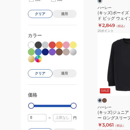
ロ
ー
ハーレー
ム
(キッズ)ボーイズ
サ
クリア
適用
ド ビッグ ウェイ
ウ
イ
ブ Tシャツ BCLS2
￥2,849
ォ
（税込）
ズ
25
ポイント
ー
ド
カラー
(キ
タ
ビ
ッ
ー
ッ
ズ)
半
グ
ジ
袖
ウ
ュ
T
ェ
ニ
クリア
適用
シ
イ
ア
モ
ブ
ャ
ブ
カ
モ
ラ
ツ
チ
ロ
ッ
SALE
ー
ャ
価格
BUT2431008
99000
0
ク
ャ
ン
タ
グ
ー
ハーレー
ス
(キッズ)ジュニア
ラ
ー ロングスリーブ
～
円
リ
イ
BCLS252105
￥3,061
ー
（税込）
ダ