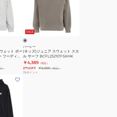
ジ
ス
ュ
ウ
ニ
ェ
ア
モ
ッ
ス
カ
ト
SALE
ウ
フ
ェ
ー
ッ
ハーレー
デ
スウェット ボー
(キッズ)ジュニア スウェット スカ
ト
ー フーディー
ル サーフ BCFL252107-SKHK
ィ
ス
T
￥4,389
ー
（税込）
カ
27%OFF
￥6,050
込）
BCFF242005-
（税込）
ル
39
ポイント
SKHK
サ
ー
フ
BCFL252107-
SKHK