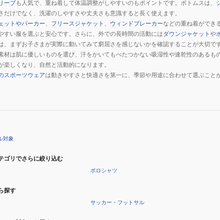
デ
リーブ
も人気で、重ね着して体温調整がしやすいのもポイントです。ボトムスは、
ィ
さだけでなく、洗濯のしやすさや丈夫さも意識すると長く使えます。
ェットやパーカー
、
フリースジャケット
、
ウィンドブレーカー
ー
などの重ね着ができ
やすい服を選ぶと安心です。さらに、外での長時間の活動には
ダウンジャケット
や
BCFF252108-
は、まずお子さまが実際に動いてみて窮屈さを感じないかを確認することが大切で
BLK
素材は肌に優しいものを選び、汗をかいてもべたつかない吸湿性や速乾性のあるも
が楽しくなり、自然と活動的になります。
のスポーツウェア
は動きやすさと快適さを第一に、季節や用途に合わせて選ぶこと
ル対象
テゴリでさらに絞り込む
ポロシャツ
ら探す
サッカー・フットサル