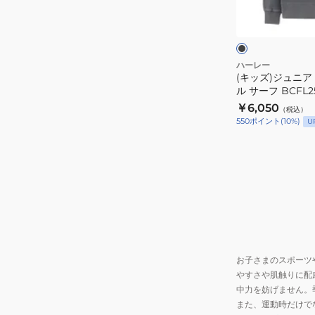
ブ
ス
ラ
ッ
ウ
ク
ク
ェ
ッ
ハーレー
(キッズ)ジュニア
ト
ル サーフ BCFL25
ス
￥6,050
（税込）
カ
550
ポイント
(
10
%)
U
ル
サ
ー
フ
BCFL252107-
BLK
お子さまのスポーツ
やすさや肌触りに配
中力を妨げません。
また、運動時だけで