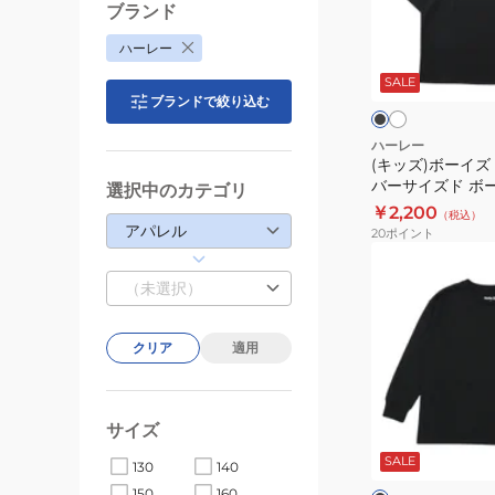
ド
イ
ブランド
ス
ズ
ホ
ブ
ハーレー
ク
ワ
フ
ラ
イ
エ
ッ
SALE
ァ
ト
ク
ク
ブランドで絞り込む
ア
ン
半
ト
ハーレー
袖
(キッズ)ボーイズ
ム
バーサイズド ボー
T
選択中のカテゴリ
オ
ーター 半袖Tシャツ
￥2,200
シ
（税込）
ー
アパレル
20
ポイント
ャ
バ
(キ
ツ
ー
ッ
（未選択）
BSS2431003-
サ
ズ)
BLK
イ
ボ
クリア
適用
ズ
ー
ド
イ
ボ
ズ
ブ
サイズ
ー
オ
ラ
ン
ッ
SALE
ー
130
140
ク
ト
フ
バ
150
160