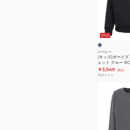
ボ
ヘ
ー
ッ
イ
ド
ズ
ブ
ス
フ
ラ
ウ
ッ
SALE
ァ
ク
ャ
ェ
ン
ッ
ト
ハーレー
ト
(キッズ)ボーイズ
ム
ェット クルー BCF
ク
ス
￥3,949
ル
（税込）
ウ
35
ポイント
ー
ェ
BCFL242004-
ッ
(キ
AGHT
ト
ッ
ク
ズ)
ル
ジ
ー
ュ
BCFL242001-
ニ
BLK
ア