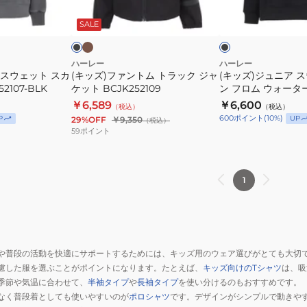
モ
ブ
ブ
ー
カ
ム
ス
ラ
ラ
チ
ッ
ッ
SALE
フ
ト
ウ
ャ
ク
ー
ラ
ェ
デ
ッ
ッ
ハーレー
ハーレー
 スウェット スカ
(キッズ)ファントム トラック ジャ
(キッズ)ジュニア 
ィ
ク
ト
2107-BLK
ケット BCJK252109
ン フロム ウォータ
ー
ジ
ボ
BCFF252108-BLK
￥6,589
￥6,600
（税込）
（税込）
BCFF252108-
ャ
ー
600
ポイント
(
10
%)
P
UP
29%OFF
￥9,350
（税込）
AGHT
ケ
ン
59
ポイント
ッ
フ
ト
ロ
BCJK252109
ム
1
ウ
ォ
ー
タ
や普段の活動を快適にサポートするためには、キッズ用のウェア選びがとても大切
ー
慮した服を選ぶことがポイントになります。たとえば、
キッズ向けのTシャツ
は、吸
フ
季節や気温に合わせて、
半袖タイプ
や
長袖タイプ
を使い分けるのもおすすめです。
ー
なく普段着としても使いやすいのが
ポロシャツ
です。デザインがシンプルで動きや