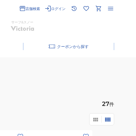
店舗検索
ログイン
サーフ&スノー
クーポン
27
件
(キ