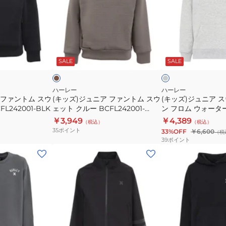
ジ
ジ
ヘ
ス
ュ
ュ
ッ
ウ
ニ
ニ
ド
ェ
ア
ア
モ
グ
ス
ッ
フ
ス
カ
レ
ウ
ト
チ
ー
チ
SALE
SALE
ァ
ウ
ャ
ェ
フ
ン
ェ
ッ
ー
ト
ッ
ハーレー
ハーレー
ト
デ
 ファントム スウ
(キッズ)ジュニア ファントム スウ
(キッズ)ジュニア 
ム
ト
L242001-BLK
ェット クルー BCFL242001-
ン フロム ウォータ
ク
ィ
ス
ボ
SKHK
BCFF252108-AGH
￥3,949
￥4,389
ル
ー
（税込）
（税込）
ウ
ー
35
ポイント
33%OFF
￥6,600
ー
BCFF242005-
（税
ェ
ン
39
ポイント
BCFL242004-
BLK
ッ
フ
(キ
(キ
BLK
ト
ロ
ッ
ッ
ク
ム
ズ)
ズ)
ル
ウ
フ
ジ
ー
ォ
ァ
ュ
BCFL242001-
ー
ン
ニ
SKHK
タ
ト
ア