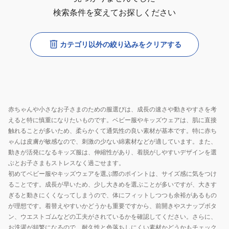
検索条件を変えてお探しください
カテゴリ以外の絞り込みをクリアする
赤ちゃんや小さなお子さまのための服選びは、成長の速さや動きやすさを考
えると特に慎重になりたいものです。ベビー服やキッズウェアは、肌に直接
触れることが多いため、柔らかくて通気性の良い素材が基本です。特に赤ち
ゃんは皮膚が敏感なので、刺激の少ない綿素材などが適しています。また、
動きが活発になるキッズ服は、伸縮性があり、着脱がしやすいデザインを選
ぶとお子さまもストレスなく過ごせます。
初めてベビー服やキッズウェアを選ぶ際のポイントは、サイズ感に気をつけ
ることです。成長が早いため、少し大きめを選ぶことが多いですが、大きす
ぎると動きにくくなってしまうので、体にフィットしつつも余裕があるもの
が理想です。着替えやすいかどうかも重要ですから、前開きやスナップボタ
ン、ウエストゴムなどの工夫がされているかを確認してください。さらに、
お洗濯が頻繁になるので、耐久性と色落ちしにくい素材かどうかもチェック