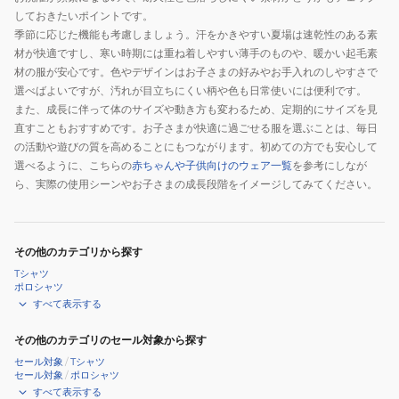
しておきたいポイントです。
季節に応じた機能も考慮しましょう。汗をかきやすい夏場は速乾性のある素
材が快適ですし、寒い時期には重ね着しやすい薄手のものや、暖かい起毛素
材の服が安心です。色やデザインはお子さまの好みやお手入れのしやすさで
選べばよいですが、汚れが目立ちにくい柄や色も日常使いには便利です。
また、成長に伴って体のサイズや動き方も変わるため、定期的にサイズを見
直すこともおすすめです。お子さまが快適に過ごせる服を選ぶことは、毎日
の活動や遊びの質を高めることにもつながります。初めての方でも安心して
選べるように、こちらの
赤ちゃんや子供向けのウェア一覧
を参考にしなが
ら、実際の使用シーンやお子さまの成長段階をイメージしてみてください。
その他のカテゴリから探す
Tシャツ
ポロシャツ
すべて表示する
その他のカテゴリのセール対象から探す
セール対象
/
Tシャツ
セール対象
/
ポロシャツ
すべて表示する