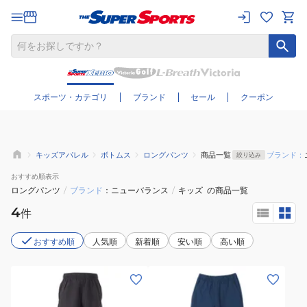
さらに絞り込む
スポーツ・カテゴリ
ブランド
セール
クーポン
キッズアパレル
ボトムス
ロングパンツ
商品一覧
ブランド：
絞り込み
おすすめ
順表示
ロングパンツ
/
ブランド
ニューバランス
/
キッズ
の商品一覧
4
件
おすすめ順
人気順
新着順
安い順
高い順
(キ
(キ
ッ
ッ