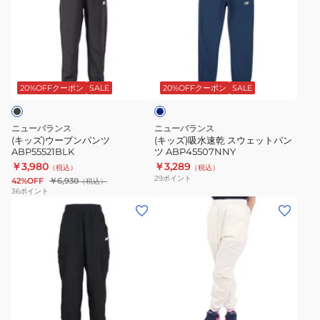
ズ)
ズ)
ウ
吸
ー
水
ブ
速
ネ
ン
乾
イ
パ
ス
ビ
20%OFFクーポン
SALE
20%OFFクーポン
SALE
ー
ン
ウ
ツ
ェ
ニューバランス
ニューバランス
ABP55521BLK
ッ
(キッズ)ウーブンパンツ
(キッズ)吸水速乾 スウェットパン
ABP55521BLK
ツ ABP45507NNY
ト
￥3,980
￥3,289
（税込）
（税込）
パ
29
ポイント
42%OFF
￥6,930
（税込）
ン
36
ポイント
(キ
(キ
ツ
ッ
ッ
ABP45507NNY
ズ)
ズ)
ジ
吸
ュ
水
ニ
速
オ
ア
乾
フ