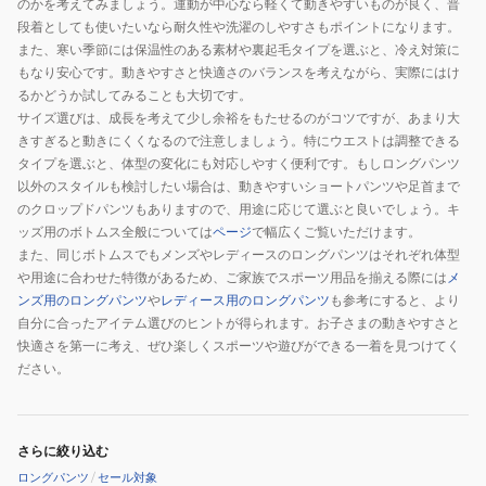
のかを考えてみましょう。運動が中心なら軽くて動きやすいものが良く、普
段着としても使いたいなら耐久性や洗濯のしやすさもポイントになります。
また、寒い季節には保温性のある素材や裏起毛タイプを選ぶと、冷え対策に
もなり安心です。動きやすさと快適さのバランスを考えながら、実際にはけ
るかどうか試してみることも大切です。
サイズ選びは、成長を考えて少し余裕をもたせるのがコツですが、あまり大
きすぎると動きにくくなるので注意しましょう。特にウエストは調整できる
タイプを選ぶと、体型の変化にも対応しやすく便利です。もしロングパンツ
以外のスタイルも検討したい場合は、動きやすいショートパンツや足首まで
のクロップドパンツもありますので、用途に応じて選ぶと良いでしょう。キ
ッズ用のボトムス全般については
ページ
で幅広くご覧いただけます。
また、同じボトムスでもメンズやレディースのロングパンツはそれぞれ体型
や用途に合わせた特徴があるため、ご家族でスポーツ用品を揃える際には
メ
ンズ用のロングパンツ
や
レディース用のロングパンツ
も参考にすると、より
自分に合ったアイテム選びのヒントが得られます。お子さまの動きやすさと
快適さを第一に考え、ぜひ楽しくスポーツや遊びができる一着を見つけてく
ださい。
さらに絞り込む
ロングパンツ
/
セール対象