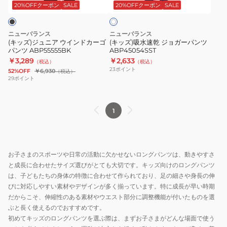
ウ
ジ
20%OFFクーポン
SALE
20%OFFクーポン
SALE
ホ
ワ
イ
ョ
イ
ン
ガ
ト
ニューバランス
ニューバランス
ド
ー
(キッズ)ジュニア ウインドカーゴ
(キッズ)吸水速乾 ジョガーパンツ
パンツ ABP55555BK
ABP45054SST
カ
パ
￥3,289
￥2,633
（税込）
（税込）
ー
ン
23
ポイント
52%OFF
￥6,930
（税込）
ゴ
ツ
29
ポイント
パ
ABP45054SST
ン
1
ツ
ABP55555BK
お子さまのスポーツや日常の活動に欠かせないロングパンツは、動きやすさ
と成長に合わせたサイズ選びがとても大切です。キッズ向けのロングパンツ
は、子どもたちの身体の特徴に合わせて作られており、足の細さや身長の伸
びに対応しやすい素材やデザインが多く揃っています。特に成長が早い時期
だからこそ、伸縮性のある素材やウエスト部分に調整機能が付いたものを選
ぶと長く使えるのでおすすめです。
初めてキッズのロングパンツを選ぶ際は、まずお子さまがどんな場面で使う