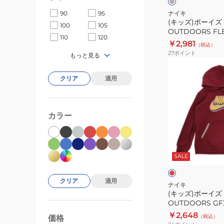
グ
リ
FLEECE
ナイキ
90
95
ー
(キッズ)ボーイズ 
パ
100
105
ン
OUTDOORS FL
ン
110
120
86J846-X1T 
￥2,981
（税込）
ツ
27
ポイント
もっと見る
86J846-
(キ
X1T
ッ
クリア
適用
※
ズ)
要
ボ
サ
ー
カラー
イ
イ
ズ
ズ
バ
確
NSW
ー
認
ガ
SALE
GREAT
ン
OUTDOORS
デ
クリア
適用
ィ
GFX
ナイキ
(キッズ)ボーイズ 
パ
OUTDOORS G
ー
86K052-R00
￥2,648
（税込）
価格
カ
99000
0