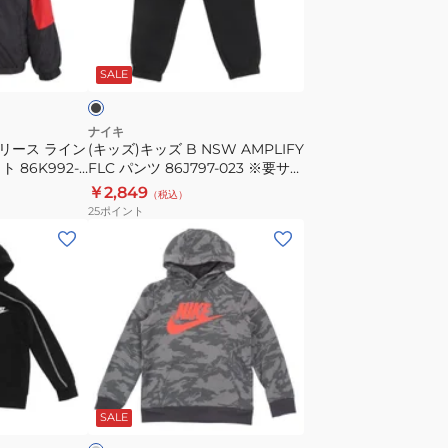
ズ
B
ブ
NSW
ラ
SALE
AMPLIFY
FLC
パ
ナイキ
フリース ライン
(キッズ)キッズ B NSW AMPLIFY
ン
 86K992-
FLC パンツ 86J797-023 ※要サイ
ツ
ズ確認
￥2,849
（税込）
86J797-
25
ポイント
023
(キ
※
ッ
要
ズ)
サ
キ
イ
ッ
ズ
ズ
確
B
グ
認
NSW
レ
SALE
CLUB
CAMO