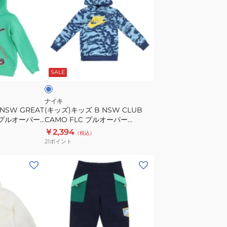
U3E
ズ)
キ
ッ
ズ
B
ブ
NSW
ル
SALE
CLUB
CAMO
FLC
ナイキ
NSW GREAT
(キッズ)キッズ B NSW CLUB
プ
X プルオーバー
CAMO FLC プルオーバー
ル
86J809-U3E
￥2,394
（税込）
オ
21
ポイント
ー
バ
(キ
ー
ッ
86J809-
ズ)
U3E
ボ
ー
イ