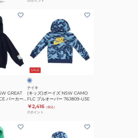
25
ポイント
込）
ー
76K052-
(キ
R00
ッ
ズ)
ボ
ー
イ
ズ
ブ
NSW
ル
SALE
CAMO
FLC
プ
ナイキ
W GREAT
(キッズ)ボーイズ NSW CAMO
ル
ECE パーカー
FLC プルオーバー 76J809-U3E
オ
要サイズ確認
￥2,416
（税込）
ー
21
ポイント
バ
ー
(キ
76J809-
ッ