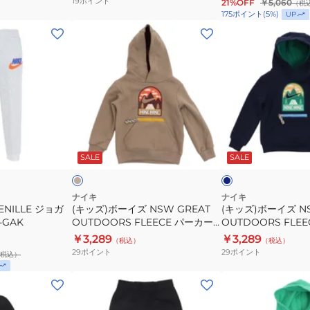
19
ポイント
21%OFF
￥5,060
（税
M19
175
ポイント
(
5
%)
UP
(キ
(キ
ッ
ッ
ズ)
ズ)
ボ
ボ
ー
ー
イ
イ
ズ
ズ
ベ
ネ
NSW
NSW
ー
イ
ジ
ビ
ー
SALE
SALE
GREAT
GREAT
ー
OUTDOORS
OUTDOORS
FLEECE
FLEECE
ナイキ
ナイキ
ENILLE ジョガ
(キッズ)ボーイズ NSW GREAT
(キッズ)ボーイズ NS
パ
パ
-GAK
OUTDOORS FLEECE パーカー
OUTDOORS FLE
ー
ー
76J843-X1T ※要サイズ確認
76J843-U90 ※
￥3,289
￥3,289
（税込）
（税込）
カ
カ
29
ポイント
29
ポイント
税込）
ー
ー
76J843-
76J843-
(キ
(キ
X1T
U90
ッ
ッ