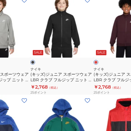
ッ
ッ
ズ)
ズ)
ジ
ジ
ュ
ュ
ニ
ニ
ア
ア
ブ
エ
ス
ス
ラ
ン
ッ
ジ
ッ
SALE
SALE
ポ
ポ
ク
ー
ー
ツ
ツ
ナイキ
ナイキ
 スポーツウェア
(キッズ)ジュニア スポーツウェア
(キッズ)ジュニア 
ウ
ウ
ルジップ ニット ジ
LBR クラブ フルジップ ニット ジ
LBR クラブ フルジ
ェ
ェ
063
ャケット FZ5513-010
ャケット FZ5513-65
￥2,768
￥2,768
（税込）
（税込）
ア
ア
25
ポイント
25
ポイント
LBR
LBR
(キ
(キ
ク
ク
ッ
ッ
ラ
ラ
ズ)
ズ)
ブ
ブ
ボ
ジ
フ
フ
ー
ュ