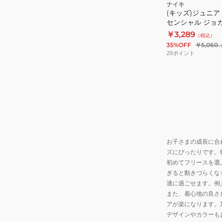
デ
ナイキ
(キッズ)ジュニア
イ
センシャル ジョ
エ
86M550-U90
￥3,289
（税込）
ッ
35%OFF
￥5,060
セ
29
ポイント
ン
シ
ャ
ル
ジ
ョ
ガ
お子さまの成長に合
ー
ズにぴったりです。
パ
初めてフリースを選
ン
ぎると動きづらくな
ツ
適に過ごせます。例
86M550-
また、着心地の良さ
U90
アが楽になります。
デザインやカラーも