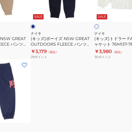
ガ
ズ
ー
ネ
ホ
ー
NSW
FAUX
イ
ワ
ビ
ビ
SALE
SALE
イ
パ
GREAT
FUR
ー
ト
ン
OUTDOORS
ジ
ツ
FLEECE
ャ
ナイキ
ナイキ
NSW GREAT
(キッズ)ボーイズ NSW GREAT
(キッズ)トドラー FA
86M550-
パ
ケ
EECE パンツ
OUTDOORS FLEECE パンツ
ャケット 76M137-7
023
ン
ッ
※要サイズ確認
86J846-U90 ※要サイズ確認
￥3,179
￥3,980
（税込）
（税込）
ツ
ト
28
ポイント
36
ポイント
86J846-
76M137-
U90
782
※
要
サ
イ
ズ
確
認