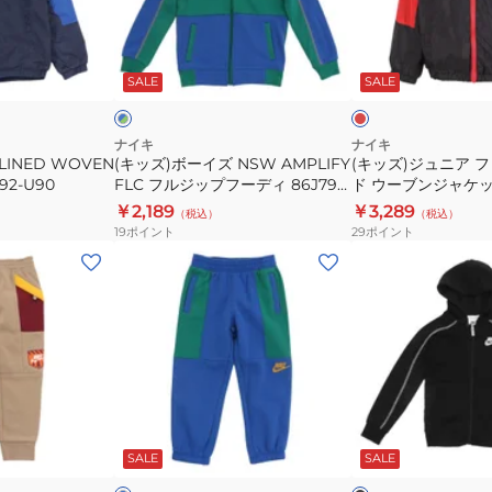
ル
ル
イ
ニ
ジ
ジ
ズ
ア
レ
ブ
ッ
ッ
NSW
フ
ッ
ル
プ
プ
ド
ッ
SALE
SALE
ー
AMPLIFY
リ
ク
ニ
ニ
FLC
ー
ッ
ッ
フ
ス
ナイキ
ナイキ
ト
ト
 LINED WOVEN
(キッズ)ボーイズ NSW AMPLIFY
(キッズ)ジュニア 
ル
ラ
2-U90
FLC フルジップフーディ 86J795-
ド ウーブンジャケット
ジ
ジ
ジ
イ
U89
U10
￥2,189
￥3,289
ャ
ャ
（税込）
（税込）
ッ
ン
19
ポイント
29
ポイント
ケ
ケ
プ
ド
(キ
(キ
ッ
ッ
フ
ウ
ッ
ッ
ト
ト
ー
ー
ズ)
ズ)
FZ5513-
FZ5513-
デ
ブ
キ
ボ
010
652
ィ
ン
ッ
ー
86J795-
ジ
ズ
イ
U89
ャ
B
ズ
ブ
ブ
ケ
NSW
NSW
ラ
ル
ッ
ッ
ー
SALE
SALE
ー
AMPLIFY
AMPLIFY
ク
ト
FLC
FLC