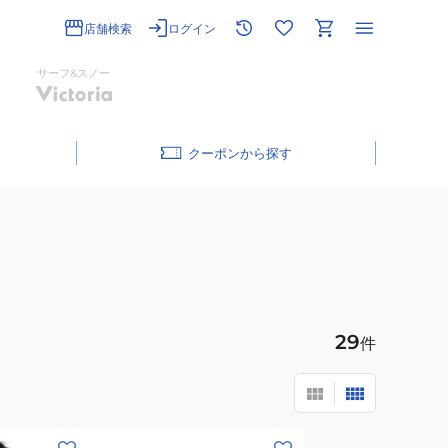
店舗検索
ログイン
サーフ&スノー
クーポン
29
件
(キ