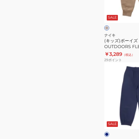
ズ
ベ
NSW
ー
ジ
SALE
GREAT
ュ
ー
OUTDOORS
FLEECE
ナイキ
(キッズ)ボーイズ 
パ
OUTDOORS FL
ン
76J846-X1T 
￥3,289
（税込）
ツ
29
ポイント
76J846-
(キ
X1T
ッ
※
ズ)
要
ジ
サ
ュ
イ
ニ
ズ
ア
ネ
確
ゲ
イ
認
ビ
SALE
ー
ー
ム