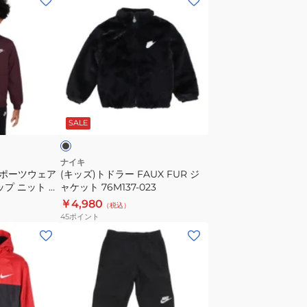
ッ
ズ)
ト
ド
ラ
ー
ブ
FAUX
ラ
SALE
FUR
ジ
ャ
ナイキ
スポーツウェア
(キッズ)トドラー FAUX FUR ジ
ケ
ップ ニット ジ
ャケット 76M137-023
ッ
2
￥4,980
（税込）
ト
45
ポイント
76M137-
(キ
023
ッ
ズ)
キ
ッ