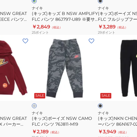
86K992-
パ
フ
ナイキ
ナイキ
U10
NSW GREAT
(キッズ)キッズ B NSW AMPLIFY
(キッズ)ボーイズ NS
ン
ル
EECE パンツ
FLC パンツ 86J797-U89 ※要サ
FLC フルジップフーデ
ツ
ジ
※要サイズ確認
イズ確認
023
￥2,849
￥3,289
（税込）
（税込）
86J797-
ッ
25
ポイント
29
ポイント
U89
プ
(キ
(キ
※
フ
ッ
ッ
要
ー
ズ)
ズ)NKN
サ
デ
ボ
CHENILLE
イ
ィ
ー
ジ
ズ
86J795-
イ
ョ
確
023
ズ
ガ
グ
ブ
認
NSW
ー
レ
ラ
ー
ッ
ガ
SALE
SALE
CAMO
パ
ク
ン
FLC
ン
デ
ィ
パ
ツ
ナイキ
ナイキ
NSW GREAT
(キッズ)ボーイズ NSW CAMO
(キッズ)NKN CHEN
ン
86N167-
FX パーカー
FLC パンツ 76J811-M19
ーパンツ 86N167-0
ツ
023
 ※要サイズ確認
￥2,189
￥3,949
（税込）
（税込）
76J811-