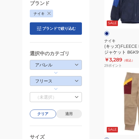
ル
ジ
ブランド
ジ
ャ
ネ
ナイキ
ッ
ケ
イ
プ
ビ
SALE
ッ
ー
ブランドで絞り込む
×
ニ
ト
グ
ッ
リ
86K992-
ナイキ
ー
ト
(キッズ)FLEECE
U90
ン
ジャケット 86K99
ジ
選択中のカテゴリ
￥3,289
ャ
（税込）
アパレル
29
ポイント
ケ
(キ
ッ
ッ
フリース
ト
ズ)
FZ5513-
ボ
（未選択）
063
ー
イ
クリア
適用
ズ
ベ
NSW
ー
ジ
SALE
GREAT
ュ
×
サイズ
OUTDOORS