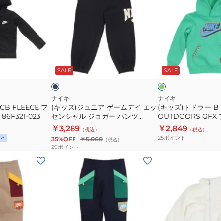
※
※
ズ)
ズ)
要
要
ジ
ト
サ
サ
ュ
ド
イ
イ
ニ
ラ
ズ
ズ
ア
ー
ブ
グ
確
確
ゲ
B
ラ
リ
ッ
ー
ー
SALE
SALE
認
認
ー
NSW
ン
ム
GREAT
デ
OUTDOORS
ナイキ
ナイキ
B FLEECE フ
(キッズ)ジュニア ゲームデイ エッ
(キッズ)トドラー B 
イ
GFX
6F321-023
センシャル ジョガー パンツ
OUTDOORS GF
エ
プ
86M550-023
76K052-EAG
￥3,289
￥2,849
（税込）
（税込）
ッ
ル
25
ポイント
35%OFF
￥5,060
（税込）
セ
オ
29
ポイント
ン
ー
(キ
(キ
シ
バ
ッ
ッ
ャ
ー
ズ)
ズ)
ル
76K052-
ボ
ト
ジ
EAG
ー
ド
ョ
イ
ラ