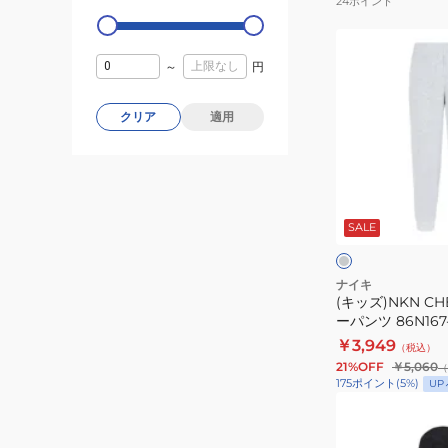
24
ポイント
ー
86K052-
(キ
R00
ッ
～
円
※
ズ)NKN
要
CHENILLE
クリア
適用
サ
ジ
イ
ョ
ズ
ガ
グ
確
ー
レ
ー
SALE
認
パ
ュ
ン
ツ
ナイキ
(キッズ)NKN CH
86N167-
ーパンツ 86N167
GAK
￥3,949
（税込）
21%OFF
￥5,060
（
175
ポイント
(
5
%)
UP
(キ
ッ