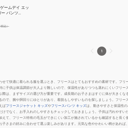
 ゲームデイ エッ
ガー パンツ
（税込）
1
わせて快適に着られる服を選ぶとき、フリースはとてもおすすめの素材です。フリ
特に子供は体温調節が大人より難しいので、保温性がありつつも蒸れにくいフリー
ぶ際は、まずサイズの選び方が重要です。成長期のお子さまはすぐに体が大きくな
るので、腕や胴回りにゆとりがあり、着脱もしやすいものを探しましょう。フリー
えば
フリースジャケット キッズ
や
フリースパンツ キッズ
は、動きやすさと保温性の
だけでなく、お手入れのしやすさもチェックしておきましょう。子供は汚れやすい
加えて、フリース特有の毛玉ができにくい加工が施されているかも確認すると長く
お子さまの好みに合わせて選ぶ楽しみがあります。元気な色やかわいい柄があれば