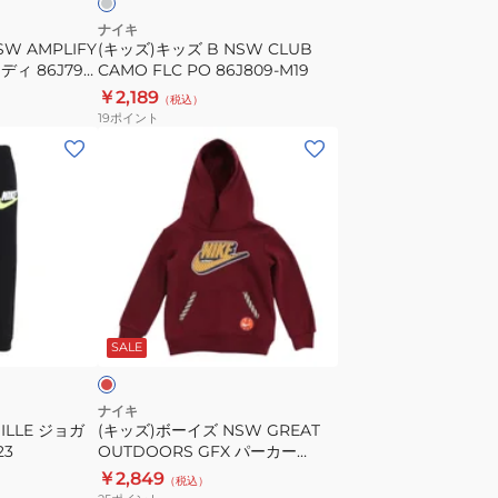
FLC
ナイキ
W AMPLIFY
(キッズ)キッズ B NSW CLUB
PO
ィ 86J795-
CAMO FLC PO 86J809-M19
86J809-
￥2,189
（税込）
M19
19
ポイント
(キ
ッ
ズ)
ボ
ー
イ
ズ
バ
NSW
ー
SALE
GREAT
OUTDOORS
GFX
ナイキ
ILLE ジョガ
(キッズ)ボーイズ NSW GREAT
パ
23
OUTDOORS GFX パーカー
ー
76K052-R00
￥2,849
（税込）
カ