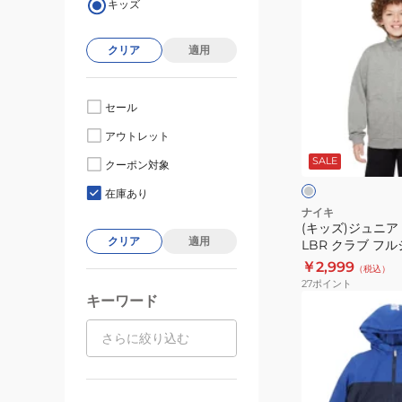
キッズ
ッ
ズ)
クリア
適用
ジ
ュ
ニ
セール
ア
グ
アウトレット
ス
レ
ー
SALE
ポ
クーポン対象
ク
ー
在庫あり
ツ
ナイキ
(キッズ)ジュニア
ウ
クリア
適用
LBR クラブ フ
ェ
ャケット FZ5513-
￥2,999
（税込）
ア
27
ポイント
LBR
キーワード
(キ
ク
ッ
ラ
ズ)FLEECE
ブ
LINED
フ
WOVEN