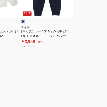
ズ
ネ
NSW
イ
SALE
GREAT
OUTDOORS
FLEECE
ナイキ
UX FUR ジ
(キッズ)ボーイズ NSW GREAT
パ
82
OUTDOORS FLEECE パンツ
ン
76J846-U90 ※要サイズ確認
￥3,949
（税込）
ツ
35
ポイント
76J846-
U90
※
要
サ
イ
ズ
確
認