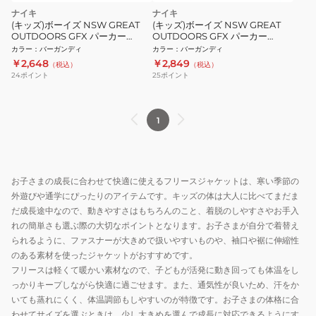
ナイキ
ナイキ
(キッズ)ボーイズ NSW GREAT
(キッズ)ボーイズ NSW GREAT
OUTDOORS GFX パーカー
OUTDOORS GFX パーカー
86K052-R00 ※要サイズ確認
76K052-R00
カラー
：
バーガンディ
カラー
：
バーガンディ
￥2,648
￥2,849
（税込）
（税込）
24
ポイント
25
ポイント
1
お子さまの成長に合わせて快適に使えるフリースジャケットは、寒い季節の
外遊びや通学にぴったりのアイテムです。キッズの体は大人に比べてまだま
だ成長途中なので、動きやすさはもちろんのこと、着脱のしやすさやお手入
れの簡単さも選ぶ際の大切なポイントとなります。お子さまが自分で着替え
られるように、ファスナーが大きめで扱いやすいものや、袖口や裾に伸縮性
のある素材を使ったジャケットがおすすめです。
フリースは軽くて暖かい素材なので、子どもが活発に動き回っても体温をし
っかりキープしながら快適に過ごせます。また、通気性が良いため、汗をか
いても蒸れにくく、体温調節もしやすいのが特徴です。お子さまの体格に合
わせてサイズを選ぶときは、少し大きめを選んで成長に対応できるようにす