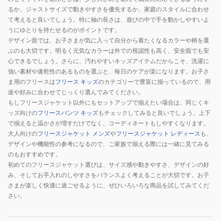
るか、ジャストサイズで動きやすさを優先するか、家庭のスタイルに合わせ
て考えると良いでしょう。特に袖の長さは、遊びの中で手を動かしやすいよ
うにゆとりを持たせるのがポイントです。
デザイン面では、お子さまが気に入って自分から着たくなるカラーや柄を選
ぶのも大切です。明るく元気なカラーは外での視認性も高く、安全面でも安
心できるでしょう。さらに、汚れやすいキッズアイテムだからこそ、洗濯に
強い素材や速乾性のあるものを選ぶと、毎日のケアが楽になります。お子さ
ま用のフリースは
フリース キッズ
のカテゴリーで豊富に揃っているので、用
途や好みに合わせてじっくり選んでみてください。
もしフリースジャケット以外にもセットアップで揃えたい場合は、同じくキ
ッズ向けの
フリースパンツ キッズ
もチェックしてみると良いでしょう。上下
で揃えると温かさが増すだけでなく、コーディネートもしやすくなります。
大人向けの
フリースジャケット メンズ
や
フリースジャケット レディース
も、
デザインや機能性の参考になるので、ご家族で揃える際には一緒に見てみる
のもおすすめです。
初めてのフリースジャケット選びは、サイズ感や動きやすさ、デザインの好
み、そしてお手入れのしやすさをバランスよく考えることが大切です。お子
さまが楽しく快適に過ごせるように、ぜひいろいろな商品を試してみてくだ
さい。