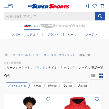
さらに絞り込む
スポーツ・カテゴリ
ブランド
セール
クーポン
キッズアパレル
フリース
フリースジャケット
商品一覧
おすすめ
順表示
フリースジャケット
/
ブランド
ナイキ
/
キッズ
/
色
レッド
の商品一覧
4
件
おすすめ順
人気順
新着順
安い順
高い順