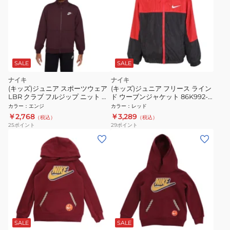
SALE
SALE
ナイキ
ナイキ
(キッズ)ジュニア スポーツウェア
(キッズ)ジュニア フリース ライン
LBR クラブ フルジップ ニット ジ
ド ウーブンジャケット 86K992-
ャケット FZ5513-652
U10
カラー
：
エンジ
カラー
：
レッド
￥2,768
￥3,289
（税込）
（税込）
25
ポイント
29
ポイント
SALE
SALE